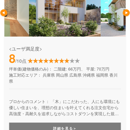
<ユーザ満足度>
8
/10点
坪単価(建物価格のみ)：
二階建: 66万円、 平屋: 70万円
施工対応エリア：
兵庫県
岡山県
広島県
沖縄県
福岡県
香川
県
プロからのコメント：
「木」にこだわった、人にも環境にも
優しい住まいを、理想の住まいを叶えてくれる注文住宅から
高強度・高耐久を追求しながらコストダウンを実現した規格
住宅まで幅広いラインナップでお届けしている工務店さんで
す。
詳細を見る＞