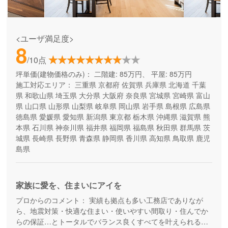
<ユーザ満足度>
8
/10点
坪単価(建物価格のみ)：
二階建: 85万円、 平屋: 85万円
施工対応エリア：
三重県
京都府
佐賀県
兵庫県
北海道
千葉
県
和歌山県
埼玉県
大分県
大阪府
奈良県
宮城県
宮崎県
富山
県
山口県
山形県
山梨県
岐阜県
岡山県
岩手県
島根県
広島県
徳島県
愛媛県
愛知県
新潟県
東京都
栃木県
沖縄県
滋賀県
熊
本県
石川県
神奈川県
福井県
福岡県
福島県
秋田県
群馬県
茨
城県
長崎県
長野県
青森県
静岡県
香川県
高知県
鳥取県
鹿児
島県
家族に愛を、住まいにアイを
プロからのコメント：
実績も拠点も多い工務店でありなが
ら、地震対策・快適な住まい・使いやすい間取り・住んでか
らの保証…とトータルでバランス良くすべてを叶えられる家