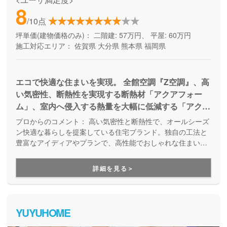
8
/10点
坪単価(建物価格のみ)：
二階建: 57万円、 平屋: 60万円
施工対応エリア：
佐賀県
大分県
熊本県
福岡県
エコで快適な住まいを実現。 全館空調『Z空調』、高
い気密性、断熱性を実現する断熱材「アクアフォー
ム」、室内へ侵入する熱量を大幅に低減する「アクア
シルバーウォールライト」など独自工法でオールシー
プロからのコメント：
高い気密性と断熱性で、オールシーズ
ズン快適な暮らしをご提供します。
ン快適な暮らしを提案している住宅ブランド。独自の工法と
豊富なアイディアやプランで、高性能でおしゃれな住まいを
実現できます。
詳細を見る＞
YUYUHOME