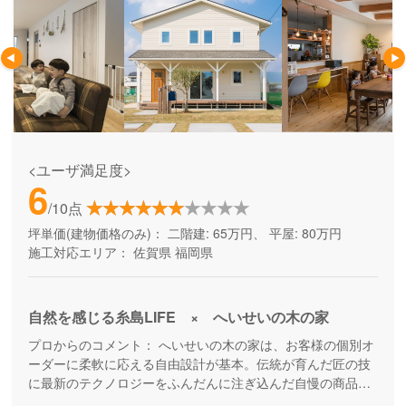
<ユーザ満足度>
6
/10点
坪単価(建物価格のみ)：
二階建: 65万円、 平屋: 80万円
施工対応エリア：
佐賀県
福岡県
自然を感じる糸島LIFE × へいせいの木の家
プロからのコメント：
へいせいの木の家は、お客様の個別オ
ーダーに柔軟に応える自由設計が基本。伝統が育んだ匠の技
に最新のテクノロジーをふんだんに注ぎ込んだ自慢の商品ラ
インです。 流行に左右されるのではなく、それぞれのご家族