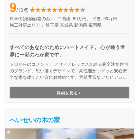
9
/10点
坪単価(建物価格のみ)：
二階建: 80万円、 平屋: 90万円
施工対応エリア：
埼玉県
宮城県
新潟県
福岡県
すべてのあなたのためにハートメイド。 心が通う世
界に一邸のわが家です。
プロからのコメント：
アサヒアレックスが誇る完全注文住宅
のブランド。思い描くデザインで、高性能かつずっと安心安
全な家を建てたい方にお勧めです。実績豊富なアサヒアレッ
クスグループが、建てる時も住み始めてからも末長くサポー
トしてくれる、わがままな家づくりが叶います。
詳細を見る＞
へいせいの木の家