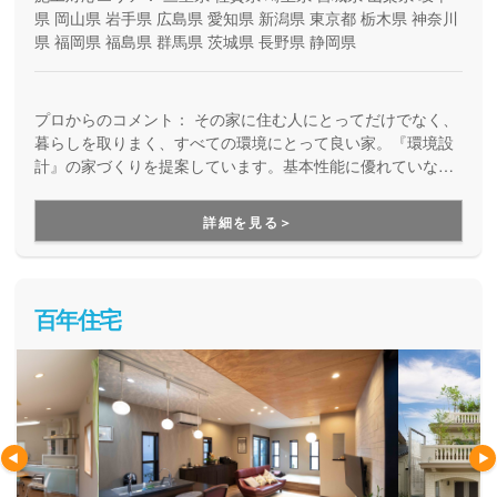
県
岡山県
岩手県
広島県
愛知県
新潟県
東京都
栃木県
神奈川
県
福岡県
福島県
群馬県
茨城県
長野県
静岡県
プロからのコメント：
その家に住む人にとってだけでなく、
暮らしを取りまく、すべての環境にとって良い家。『環境設
計』の家づくりを提案しています。基本性能に優れていなが
ら、自由設計を楽しめる高品質の住まい。安全で、健康快適
で、そしてエコな住宅を提供しています。
詳細を見る＞
百年住宅