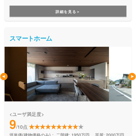
づくりができる住宅メーカーです。家族の成長に合わせて活
用できる間取り提案も得意なので、末長く安心して暮らせる
詳細を見る＞
住まいをお求めの方、安心できるプロにまるっとお任せした
い方にもお勧めしています。
スマートホーム
<ユーザ満足度>
9
/10点
坪単価(建物価格のみ)：
二階建: 1950万円、 平屋: 2000万円