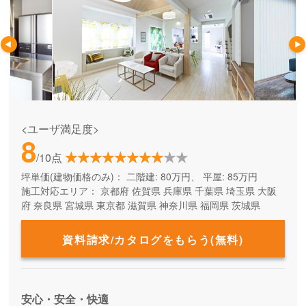
<ユーザ満足度>
8
/10点
坪単価(建物価格のみ)：
二階建: 80万円、 平屋: 85万円
施工対応エリア：
京都府
佐賀県
兵庫県
千葉県
埼玉県
大阪
府
奈良県
宮城県
東京都
滋賀県
神奈川県
福岡県
茨城県
資料請求/カタログをもらう(無料)
安心・安全・快適