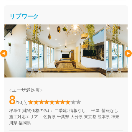
リブワーク
<ユーザ満足度>
8
/10点
坪単価(建物価格のみ)：
二階建: 情報なし、 平屋: 情報なし
施工対応エリア：
佐賀県
千葉県
大分県
東京都
熊本県
神奈
川県
福岡県