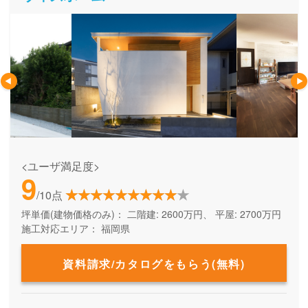
<ユーザ満足度>
9
/10点
坪単価(建物価格のみ)：
二階建: 2600万円、 平屋: 2700万円
施工対応エリア：
福岡県
資料請求/カタログをもらう(無料)