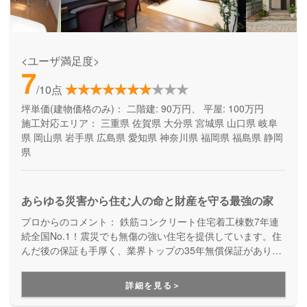
<ユーザ満足度>
7
/10点
坪単価(建物価格のみ)：
二階建: 90万円、 平屋: 100万円
施工対応エリア：
三重県
佐賀県
大分県
宮城県
山口県
岐阜
県
岡山県
岩手県
広島県
愛知県
神奈川県
福岡県
福島県
静岡
県
あらゆる災害から住む人の命と財産を守る最強の家
プロからのコメント：
鉄筋コンクリート住宅着工棟数7年連
続全国No.1！震災でも無傷の強い住宅を提供しています。住
んだ後の保証も手厚く、業界トップの35年無償保証があり、
万が一全壊しても保証内で建て替えが可能です。しっかりと
した災害対策で安心できる家づくりをしたい方にオススメで
詳細を見る＞
す。