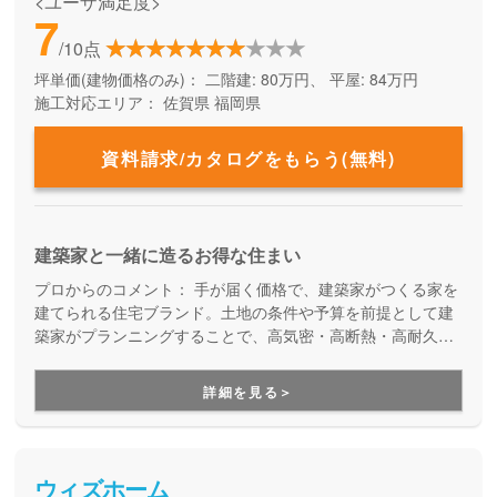
<ユーザ満足度>
7
/10点
坪単価(建物価格のみ)：
二階建: 80万円、 平屋: 84万円
施工対応エリア：
佐賀県
福岡県
資料請求/カタログをもらう(無料)
建築家と一緒に造るお得な住まい
プロからのコメント：
手が届く価格で、建築家がつくる家を
建てられる住宅ブランド。土地の条件や予算を前提として建
築家がプランニングすることで、高気密・高断熱・高耐久
で、なおかつデザインも長く愛せる住まいが実現します。か
っこよく、暮らしやすく、性能も良い家をご提案していま
詳細を見る＞
す。
ウィズホーム