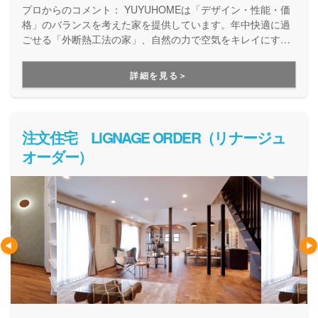
コンセプトです。 身体に優しい住空間と、ライフス
プロからのコメント：
YUYUHOMEは「デザイン・性能・価
タイルに合わせた自由設計に自信があります。
格」のバランスを考えた家を提供しています。年中快適に過
ごせる「外断熱工法の家」、自然の力で空気をキレイにする
「サクラテクノロジー」、そして「地下室」を３本柱に、家
族の快適な暮らしと健康を考えた家づくりをしています。設
詳細を見る＞
計～施工まで自社で一貫して行っている点も強みで、性能の
高い住まいを実現しています。
注文住宅 LiGNAGE ORDER（リナージュ
オーダー）