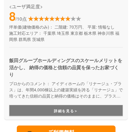
<ユーザ満足度>
8
/10点
坪単価(建物価格のみ)：
二階建: 70万円、 平屋: 情報なし
施工対応エリア：
千葉県
埼玉県
東京都
栃木県
神奈川県
福
岡県
群馬県
茨城県
飯田グループホールディングスのスケールメリットを
活かし、 納得の価格と信頼の品質を保ったお家づく
り
プロからのコメント：
アイディホームの「リナージュ・プラ
ス」は、年間4,000棟以上の建築実績を誇る「リナージュ」で
培ってきた信頼の品質と納得の価格はそのままに、プラスα
の家づくりが叶う住まいです。豊富なプランからセレクトす
ることで、納得価格で世界にひとつの住まいが完成します。
詳細を見る＞