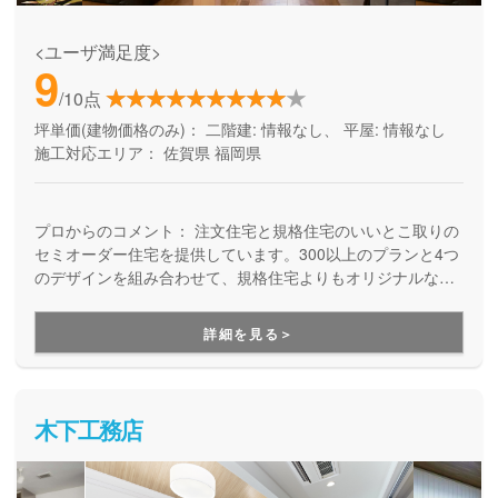
<ユーザ満足度>
9
/10点
坪単価(建物価格のみ)：
二階建: 情報なし、 平屋: 情報なし
施工対応エリア：
佐賀県
福岡県
プロからのコメント：
注文住宅と規格住宅のいいとこ取りの
セミオーダー住宅を提供しています。300以上のプランと4つ
のデザインを組み合わせて、規格住宅よりもオリジナルな家
が、注文住宅よりも手軽に実現。YUYU HOMEのブランドだ
から、建てた後の設備保証と長期保証も充実しています。
詳細を見る＞
「性能と価格のジレンマが…」「色々決めるのは大変、早く
引っ越したいけど建売はちょっと・・・」という方にお勧め
です。
木下工務店