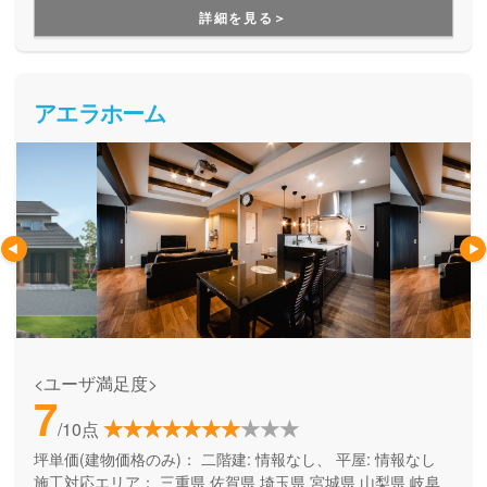
詳細を見る＞
アエラホーム
<ユーザ満足度>
7
/10点
坪単価(建物価格のみ)：
二階建: 情報なし、 平屋: 情報なし
施工対応エリア：
三重県
佐賀県
埼玉県
宮城県
山梨県
岐阜