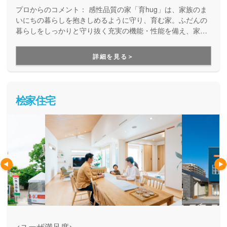
いるにも関わらず、九州NO1ビルダーとしての利点を
プロからのコメント：
感性品質の家「育hug」は、家族のま
最大限にいかしてお手頃な価格で実現しました。
いにちの暮らしを抱きしめるように守り、育む家。ふだんの
暮らしをしっかりと守り抜く充実の機能・性能を備え、家族
の「好き」「お気に入り」「やりたいこと」など、暮らしを
豊かに彩る家づくりを実現しています。
詳細を見る＞
桧家住宅
<ユーザ満足度>