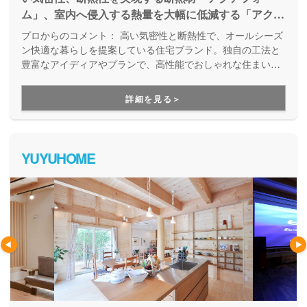
ム」、室内へ侵入する熱量を大幅に低減する「アクア
シルバーウォールライト」など独自工法でオールシー
プロからのコメント：
高い気密性と断熱性で、オールシーズ
ズン快適な暮らしをご提供します。
ン快適な暮らしを提案している住宅ブランド。独自の工法と
豊富なアイディアやプランで、高性能でおしゃれな住まいを
実現できます。
詳細を見る＞
YUYUHOME