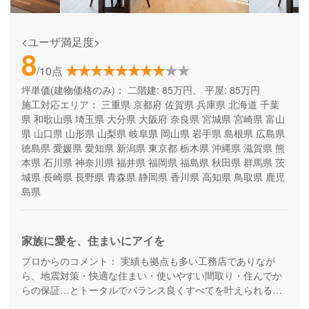
<ユーザ満足度>
8
/10点
坪単価(建物価格のみ)：
二階建: 85万円、 平屋: 85万円
施工対応エリア：
三重県
京都府
佐賀県
兵庫県
北海道
千葉
県
和歌山県
埼玉県
大分県
大阪府
奈良県
宮城県
宮崎県
富山
県
山口県
山形県
山梨県
岐阜県
岡山県
岩手県
島根県
広島県
徳島県
愛媛県
愛知県
新潟県
東京都
栃木県
沖縄県
滋賀県
熊
本県
石川県
神奈川県
福井県
福岡県
福島県
秋田県
群馬県
茨
城県
長崎県
長野県
青森県
静岡県
香川県
高知県
鳥取県
鹿児
島県
家族に愛を、住まいにアイを
プロからのコメント：
実績も拠点も多い工務店でありなが
ら、地震対策・快適な住まい・使いやすい間取り・住んでか
らの保証…とトータルでバランス良くすべてを叶えられる家
づくりができる住宅メーカーです。家族の成長に合わせて活