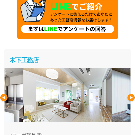
木下工務店
<ユーザ満足度>