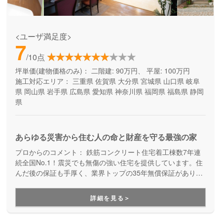
<ユーザ満足度>
7
/10点
坪単価(建物価格のみ)：
二階建: 90万円、 平屋: 100万円
施工対応エリア：
三重県
佐賀県
大分県
宮城県
山口県
岐阜
県
岡山県
岩手県
広島県
愛知県
神奈川県
福岡県
福島県
静岡
県
あらゆる災害から住む人の命と財産を守る最強の家
プロからのコメント：
鉄筋コンクリート住宅着工棟数7年連
続全国No.1！震災でも無傷の強い住宅を提供しています。住
んだ後の保証も手厚く、業界トップの35年無償保証があり、
万が一全壊しても保証内で建て替えが可能です。しっかりと
した災害対策で安心できる家づくりをしたい方にオススメで
詳細を見る＞
す。