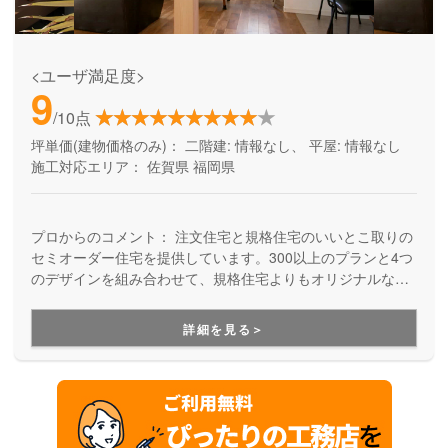
<ユーザ満足度>
9
/10点
坪単価(建物価格のみ)：
二階建: 情報なし、 平屋: 情報なし
施工対応エリア：
佐賀県
福岡県
プロからのコメント：
注文住宅と規格住宅のいいとこ取りの
セミオーダー住宅を提供しています。300以上のプランと4つ
のデザインを組み合わせて、規格住宅よりもオリジナルな家
が、注文住宅よりも手軽に実現。YUYU HOMEのブランドだ
から、建てた後の設備保証と長期保証も充実しています。
詳細を見る＞
「性能と価格のジレンマが…」「色々決めるのは大変、早く
引っ越したいけど建売はちょっと・・・」という方にお勧め
です。