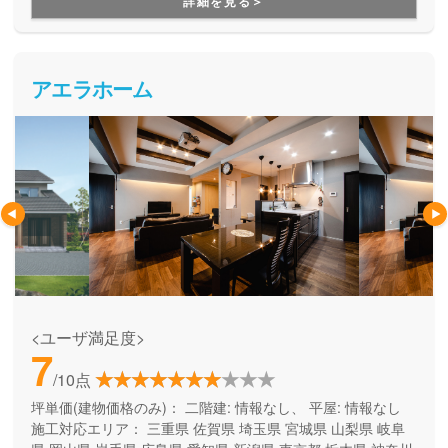
詳細を見る＞
アエラホーム
<ユーザ満足度>
7
/10点
坪単価(建物価格のみ)：
二階建: 情報なし、 平屋: 情報なし
施工対応エリア：
三重県
佐賀県
埼玉県
宮城県
山梨県
岐阜