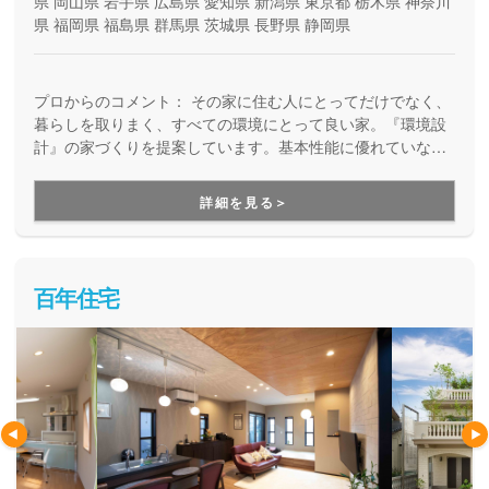
県
岡山県
岩手県
広島県
愛知県
新潟県
東京都
栃木県
神奈川
県
福岡県
福島県
群馬県
茨城県
長野県
静岡県
プロからのコメント：
その家に住む人にとってだけでなく、
暮らしを取りまく、すべての環境にとって良い家。『環境設
計』の家づくりを提案しています。基本性能に優れていなが
ら、自由設計を楽しめる高品質の住まい。安全で、健康快適
で、そしてエコな住宅を提供しています。
詳細を見る＞
百年住宅