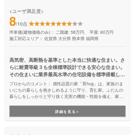
<ユーザ満足度>
8
/10点
坪単価(建物価格のみ)：
二階建: 58万円、 平屋: 60万円
施工対応エリア：
佐賀県
大分県
熊本県
福岡県
高気密、高断熱を基準とした本当に快適な住まい。さ
らに耐震等級３も全棟標準設計できる安心な住まい。
その住まいに業界最高水準の住宅設備を標準搭載して
いるにも関わらず、九州NO1ビルダーとしての利点を
プロからのコメント：
感性品質の家「育hug」は、家族のま
最大限にいかしてお手頃な価格で実現しました。
いにちの暮らしを抱きしめるように守り、育む家。ふだんの
暮らしをしっかりと守り抜く充実の機能・性能を備え、家族
の「好き」「お気に入り」「やりたいこと」など、暮らしを
豊かに彩る家づくりを実現しています。
詳細を見る＞