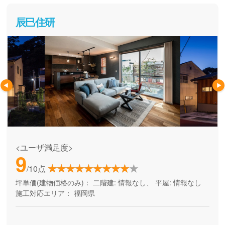
辰巳住研
<ユーザ満足度>
9
/10点
坪単価(建物価格のみ)：
二階建: 情報なし、 平屋: 情報なし
施工対応エリア：
福岡県