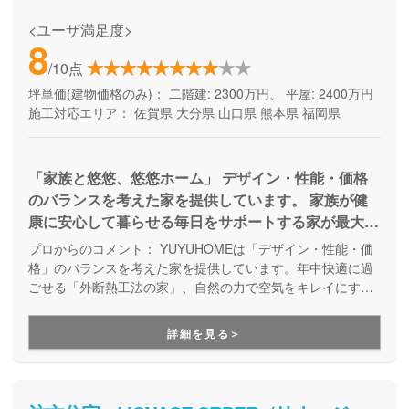
<ユーザ満足度>
8
/10点
坪単価(建物価格のみ)：
二階建: 2300万円、 平屋: 2400万円
施工対応エリア：
佐賀県
大分県
山口県
熊本県
福岡県
「家族と悠悠、悠悠ホーム」 デザイン・性能・価格
のバランスを考えた家を提供しています。 家族が健
康に安心して暮らせる毎日をサポートする家が最大の
コンセプトです。 身体に優しい住空間と、ライフス
プロからのコメント：
YUYUHOMEは「デザイン・性能・価
タイルに合わせた自由設計に自信があります。
格」のバランスを考えた家を提供しています。年中快適に過
ごせる「外断熱工法の家」、自然の力で空気をキレイにする
「サクラテクノロジー」、そして「地下室」を３本柱に、家
族の快適な暮らしと健康を考えた家づくりをしています。設
詳細を見る＞
計～施工まで自社で一貫して行っている点も強みで、性能の
高い住まいを実現しています。