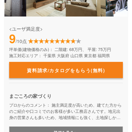
<ユーザ満足度>
9
/10点
坪単価(建物価格のみ)：
二階建: 68万円、 平屋: 75万円
施工対応エリア：
千葉県
大阪府
山口県
東京都
福岡県
資料請求/カタログをもらう(無料)
まごころの家づくり
プロからのコメント：
施主満足度が高いため、建てた方から
のご紹介や口コミでのお客様が多い工務店さんです。地元出
身の営業さんも多いため、地域情報にも強く、土地探しから
しっかりサポートしてほしいお客様にオススメです。