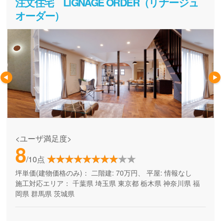
注文住宅 LiGNAGE ORDER（リナージュ
オーダー）
<ユーザ満足度>
8
/10点
坪単価(建物価格のみ)：
二階建: 70万円、 平屋: 情報なし
施工対応エリア：
千葉県
埼玉県
東京都
栃木県
神奈川県
福
岡県
群馬県
茨城県