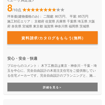
8
/10点
坪単価(建物価格のみ)：
二階建: 80万円、 平屋: 85万円
施工対応エリア：
京都府
佐賀県
兵庫県
千葉県
埼玉県
大阪
府
奈良県
宮城県
東京都
滋賀県
神奈川県
福岡県
茨城県
資料請求/カタログをもらう(無料)
安心・安全・快適
プロからのコメント：
木下工務店は東京・神奈川・千葉・埼
玉を中心に、完全自由設計の木造注文住宅をご提供致してい
る住宅メーカーです。完全自由設計のプランニングと、施工
力の高い職人たちによる安心の住まいづくり。職人の腕が確
かだからこそ叶えらえる「完全自由設計」の注文住宅を実現
詳細を見る＞
できます。性能や保証も万全なので安心です。