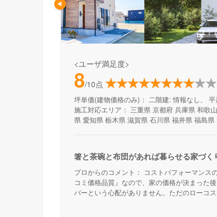
<ユーザ満足度>
8
/10点
坪単価(建物価格のみ)：
二階建: 情報なし、 平
施工対応エリア：
三重県
京都府
兵庫県
和歌
県
愛知県
栃木県
滋賀県
石川県
福井県
福島県
箸と茶碗と布団があれば暮らせる家づく
プロからのコメント：
コストパフォーマンス
コミ価格品質』なので、家の価格が決まった後
バーという心配がありません。ただのローコス
能も叶える家づくりです。