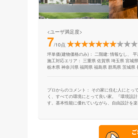
<ユーザ満足度>
7
/10点
坪単価(建物価格のみ)：
二階建: 情報なし、 平
施工対応エリア：
三重県
佐賀県
埼玉県
宮城
栃木県
神奈川県
福岡県
福島県
群馬県
茨城県
プロからのコメント：
その家に住む人にとっ
く、すべての環境にとって良い家。『環境設計
す。基本性能に優れていながら、自由設計を楽
で、健康快適で、そしてエコな住宅を提供して