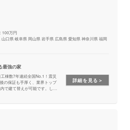
 100万円
県
山口県
岐阜県
岡山県
岩手県
広島県
愛知県
神奈川県
福岡
る最強の家
工棟数7年連続全国No.1！震災
詳細を見る＞
後の保証も手厚く、業界トップ
証内で建て替えが可能です。しっ
たい方にオススメです。