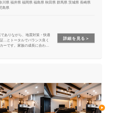
奈川県
福井県
福岡県
福島県
秋田県
群馬県
茨城県
長崎県
児島県
店でありながら、地震対策・快適
詳細を見る＞
証…とトータルでバランス良く
カーです。家族の成長に合わせ
安心して暮らせる住まいをお求
い方にもお勧めしています。