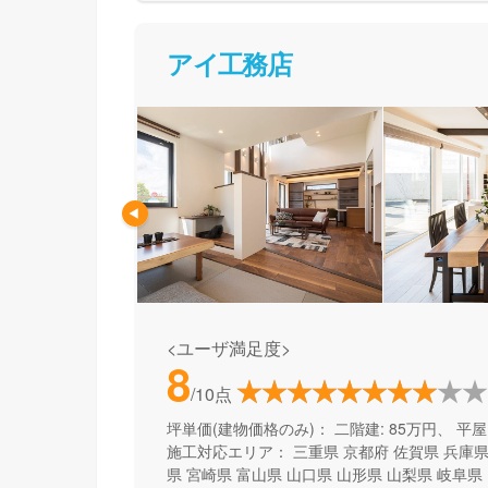
アイ工務店
<ユーザ満足度>
8
/10点
坪単価(建物価格のみ)：
二階建: 85万円、 平屋:
施工対応エリア：
三重県
京都府
佐賀県
兵庫
県
宮崎県
富山県
山口県
山形県
山梨県
岐阜県