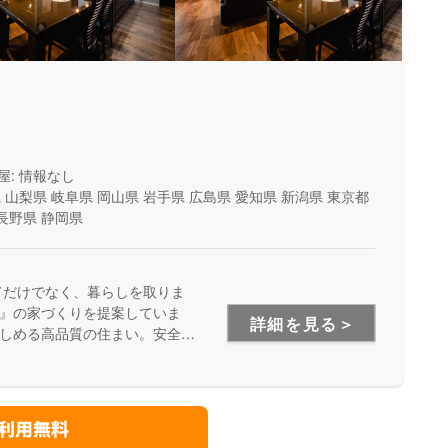
屋: 情報なし
県
山梨県
岐阜県
岡山県
岩手県
広島県
愛知県
新潟県
東京都
長野県
静岡県
てだけでなく、暮らしを取りま
』の家づくりを提案していま
詳細を見る＞
しめる高品質の住まい。安全
います。