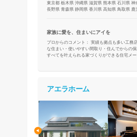
東京都
栃木県
沖縄県
滋賀県
熊本県
石川県
神
長野県
青森県
静岡県
香川県
高知県
鳥取県
鹿
家族に愛を、住まいにアイを
プロからのコメント：
実績も拠点も多い工務
な住まい・使いやすい間取り・住んでからの保
すべてを叶えられる家づくりができる住宅メー
て活用できる間取り提案も得意なので、末長く
めの方、安心できるプロにまるっとお任せした
アエラホーム