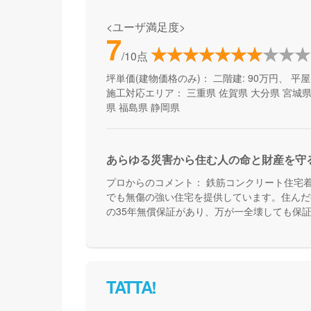
<ユーザ満足度>
7
/10点
坪単価(建物価格のみ)：
二階建: 90万円、 平屋:
施工対応エリア：
三重県
佐賀県
大分県
宮城
県
福島県
静岡県
あらゆる災害から住む人の命と財産を守
プロからのコメント：
鉄筋コンクリート住宅着
でも無傷の強い住宅を提供しています。住んだ
の35年無償保証があり、万が一全壊しても保
かりとした災害対策で安心できる家づくりをし
TATTA!