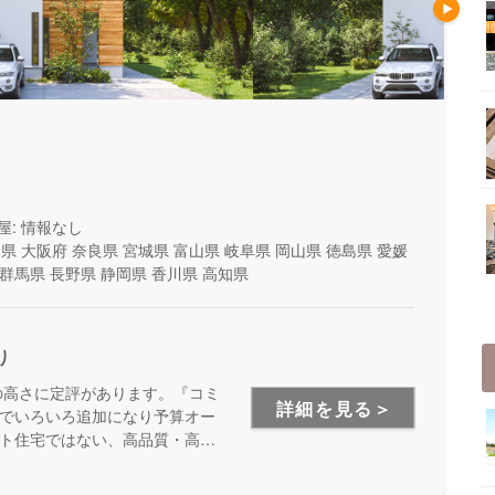
屋: 情報なし
山県
大阪府
奈良県
宮城県
富山県
岐阜県
岡山県
徳島県
愛媛
群馬県
長野県
静岡県
香川県
高知県
り
の高さに定評があります。『コミ
詳細を見る＞
でいろいろ追加になり予算オー
ト住宅ではない、高品質・高性