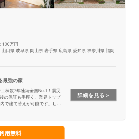
 100万円
県
山口県
岐阜県
岡山県
岩手県
広島県
愛知県
神奈川県
福岡
る最強の家
工棟数7年連続全国No.1！震災
詳細を見る＞
後の保証も手厚く、業界トップ
証内で建て替えが可能です。しっ
たい方にオススメです。