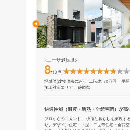
<ユーザ満足度>
8
/10点
坪単価(建物価格のみ)：
二階建: 70万円、 平屋:
施工対応エリア：
静岡県
快適性能（耐震・断熱・全館空調）が高
プロからのコメント：
快適な暮らしを実現す
り、デザイン住宅・平屋・二世帯住宅・全館空