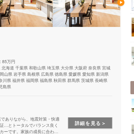
 85万円
県
北海道
千葉県
和歌山県
埼玉県
大分県
大阪府
奈良県
宮城
岡山県
岩手県
島根県
広島県
徳島県
愛媛県
愛知県
新潟県
奈川県
福井県
福岡県
福島県
秋田県
群馬県
茨城県
長崎県
児島県
店でありながら、地震対策・快適
詳細を見る＞
証…とトータルでバランス良く
カーです。家族の成長に合わせ