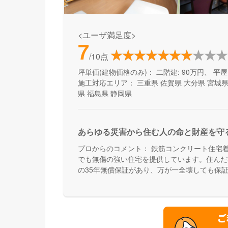
<ユーザ満足度>
7
/10点
坪単価(建物価格のみ)：
二階建: 90万円、 平屋:
施工対応エリア：
三重県
佐賀県
大分県
宮城
県
福島県
静岡県
あらゆる災害から住む人の命と財産を守
プロからのコメント：
鉄筋コンクリート住宅着
でも無傷の強い住宅を提供しています。住んだ
の35年無償保証があり、万が一全壊しても保
かりとした災害対策で安心できる家づくりをし