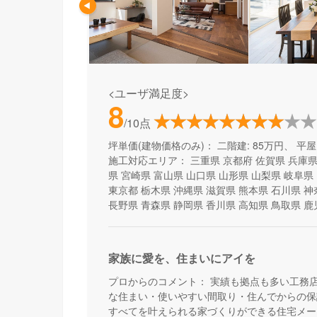
<ユーザ満足度>
8
/10点
坪単価(建物価格のみ)：
二階建: 85万円、 平屋:
施工対応エリア：
三重県
京都府
佐賀県
兵庫
県
宮崎県
富山県
山口県
山形県
山梨県
岐阜県
東京都
栃木県
沖縄県
滋賀県
熊本県
石川県
神
長野県
青森県
静岡県
香川県
高知県
鳥取県
鹿
家族に愛を、住まいにアイを
プロからのコメント：
実績も拠点も多い工務
な住まい・使いやすい間取り・住んでからの保
すべてを叶えられる家づくりができる住宅メー