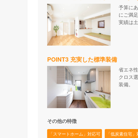
予算に
にご満足
実績は
POINT3 充実した標準装備
省エネ
クロス
装備。
その他の特徴
「スマートホーム」対応可
「低炭素住宅」