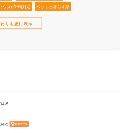
ウス(ZEH)対応
ペットと暮らす家
だわりを更に表示
4-5
4-5