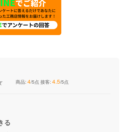
4
4.5
商品:
/5点
接客:
/5点
きる