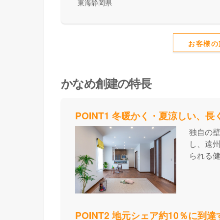
東海静岡県
お客様の
かなめ創建の特長
POINT1 冬暖かく・夏涼しい、
独自の
し、遠
られる
POINT2 地元シェア約10％に到