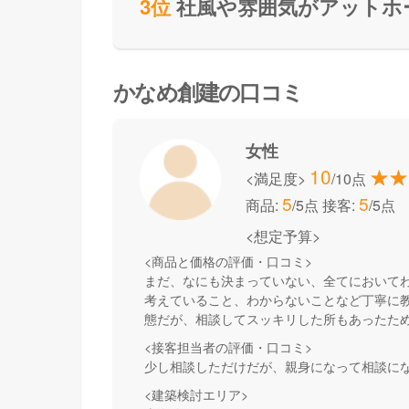
3位
社風や雰囲気がアットホ
かなめ創建の口コミ
女性
10
<満足度>
/10点
5
5
商品:
/5点
接客:
/5点
<想定予算>
<商品と価格の評価・口コミ>
まだ、なにも決まっていない、全てにおいて
考えていること、わからないことなど丁寧に教
態だが、相談してスッキリした所もあったた
<接客担当者の評価・口コミ>
少し相談しただけだが、親身になって相談に
<建築検討エリア>