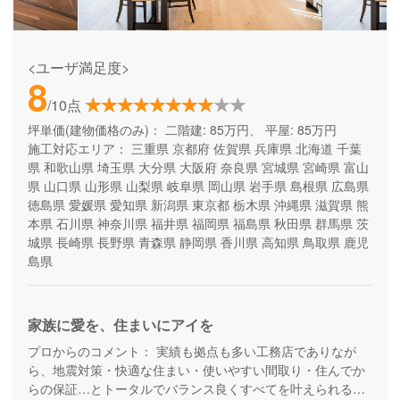
<ユーザ満足度>
8
/10点
坪単価(建物価格のみ)：
二階建: 85万円、 平屋: 85万円
施工対応エリア：
三重県
京都府
佐賀県
兵庫県
北海道
千葉
県
和歌山県
埼玉県
大分県
大阪府
奈良県
宮城県
宮崎県
富山
県
山口県
山形県
山梨県
岐阜県
岡山県
岩手県
島根県
広島県
徳島県
愛媛県
愛知県
新潟県
東京都
栃木県
沖縄県
滋賀県
熊
本県
石川県
神奈川県
福井県
福岡県
福島県
秋田県
群馬県
茨
城県
長崎県
長野県
青森県
静岡県
香川県
高知県
鳥取県
鹿児
島県
家族に愛を、住まいにアイを
プロからのコメント：
実績も拠点も多い工務店でありなが
ら、地震対策・快適な住まい・使いやすい間取り・住んでか
らの保証…とトータルでバランス良くすべてを叶えられる家