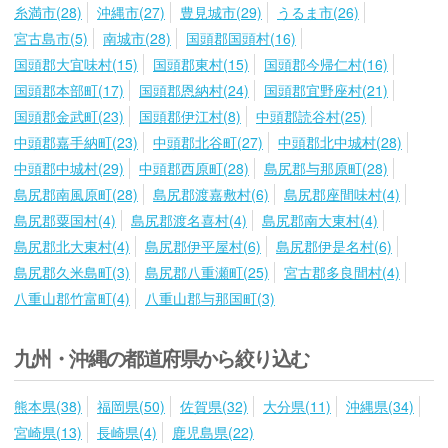
糸満市(28)
沖縄市(27)
豊見城市(29)
うるま市(26)
宮古島市(5)
南城市(28)
国頭郡国頭村(16)
国頭郡大宜味村(15)
国頭郡東村(15)
国頭郡今帰仁村(16)
国頭郡本部町(17)
国頭郡恩納村(24)
国頭郡宜野座村(21)
国頭郡金武町(23)
国頭郡伊江村(8)
中頭郡読谷村(25)
中頭郡嘉手納町(23)
中頭郡北谷町(27)
中頭郡北中城村(28)
中頭郡中城村(29)
中頭郡西原町(28)
島尻郡与那原町(28)
島尻郡南風原町(28)
島尻郡渡嘉敷村(6)
島尻郡座間味村(4)
島尻郡粟国村(4)
島尻郡渡名喜村(4)
島尻郡南大東村(4)
島尻郡北大東村(4)
島尻郡伊平屋村(6)
島尻郡伊是名村(6)
島尻郡久米島町(3)
島尻郡八重瀬町(25)
宮古郡多良間村(4)
八重山郡竹富町(4)
八重山郡与那国町(3)
九州・沖縄の都道府県から絞り込む
熊本県(38)
福岡県(50)
佐賀県(32)
大分県(11)
沖縄県(34)
宮崎県(13)
長崎県(4)
鹿児島県(22)