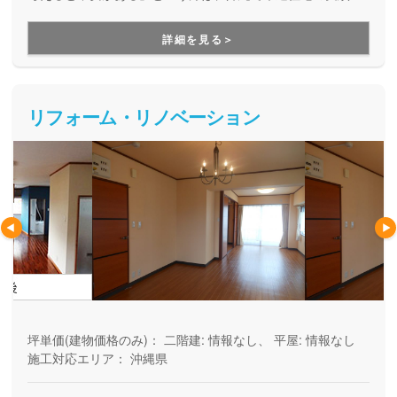
しっかりと積んできたはーとほーむ産業がオススメです。本
来、「在来工法」と呼ばれるのは木造住宅が基本でありなが
詳細を見る＞
ら、鉄筋コンクリート造が在来工法と呼ばれている沖縄。木
造住宅の良さを広めたいという思いで、沖縄の気候にも適応
できる木造住宅を作り続けてきた会社です。
リフォーム・リノベーション
坪単価(建物価格のみ)：
二階建: 情報なし、 平屋: 情報なし
施工対応エリア：
沖縄県