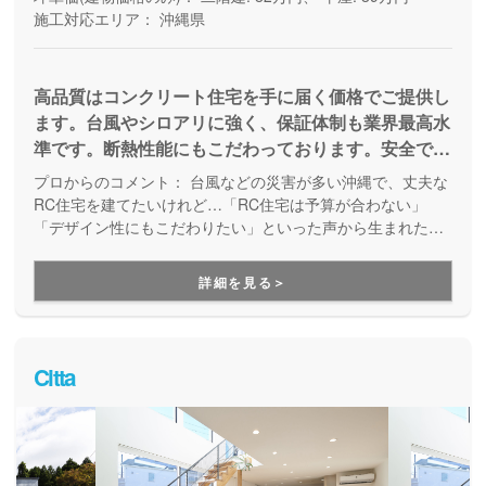
施工対応エリア：
沖縄県
高品質はコンクリート住宅を手に届く価格でご提供し
ます。台風やシロアリに強く、保証体制も業界最高水
準です。断熱性能にもこだわっております。安全で快
適にお住まい頂けます。【コンクリート住宅ランキン
プロからのコメント：
台風などの災害が多い沖縄で、丈夫な
グ ９年連続日本一】
RC住宅を建てたいけれど…「RC住宅は予算が合わない」
「デザイン性にもこだわりたい」といった声から生まれたブ
ランドです。本州や九州で鉄筋コンクリート住宅着工棟数10
年連続No.1の百年住宅グループだから、実績も保証も万全で
詳細を見る＞
安心。従来のRC住宅も木造住宅もしっくりこなかった方に、
第三の選択肢をご提案しています。
Citta