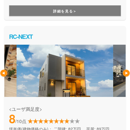
づくりができる住宅メーカーです。家族の成長に合わせて活
用できる間取り提案も得意なので、末長く安心して暮らせる
詳細を見る＞
住まいをお求めの方、安心できるプロにまるっとお任せした
い方にもお勧めしています。
RC-NEXT
<ユーザ満足度>
8
/10点
坪単価(建物価格のみ)：
二階建: 82万円、 平屋: 89万円