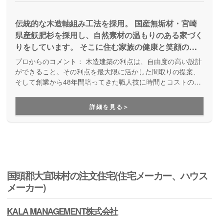
伝統的な木造軸組み工法を採用。 国産無垢材・宮崎
県産飫肥杉を採用し、自然素材の温もりのある家づく
りをしています。 そこに住む家族の健康と笑顔のた
めに。木を魅せる。木を活かす。宮崎県産飫肥杉 沖
プロからのコメント：
木造建築の利点は、自由度の高い設計
縄県で木造住宅をご検討されている方はぜひ㈱西建設
ができること。その利点を最大限に活かした間取りの提案、
にご相談ください。 省エネ・ZEH・本格的に自然素
そして創業から48年間培ってきた職人技に時間とコストの効
率化を図った機械技術を合わせたバランスの良い家づくりが
材を使用した健康住宅を検討されている方も☆ 一緒
得意です。
に素敵なマイホームを建てましょう！
詳細を見る＞
国頭郡大宜味村の注文住宅(住宅メーカー、ハウス
メーカー)
KALA MANAGEMENT株式会社