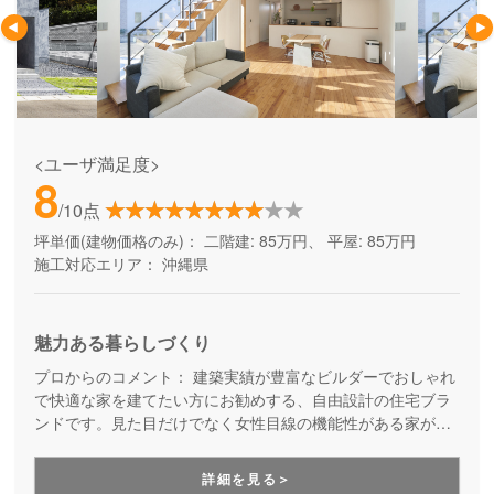
<ユーザ満足度>
8
/10点
坪単価(建物価格のみ)：
二階建: 85万円、 平屋: 85万円
施工対応エリア：
沖縄県
魅力ある暮らしづくり
プロからのコメント：
建築実績が豊富なビルダーでおしゃれ
で快適な家を建てたい方にお勧めする、自由設計の住宅ブラ
ンドです。見た目だけでなく女性目線の機能性がある家が得
意。建てた後のアフターサポートも徹底しています。「魅力
ある暮らしづくり」をテーマに、暮らし始めてからをしっか
詳細を見る＞
りと見据えてくれる家づくりです。