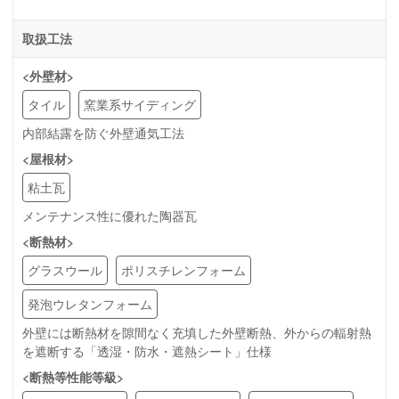
取扱工法
<外壁材>
タイル
窯業系サイディング
内部結露を防ぐ外壁通気工法
<屋根材>
粘土瓦
メンテナンス性に優れた陶器瓦
<断熱材>
グラスウール
ポリスチレンフォーム
発泡ウレタンフォーム
外壁には断熱材を隙間なく充填した外壁断熱、外からの輻射熱
を遮断する「透湿・防水・遮熱シート」仕様
<断熱等性能等級>