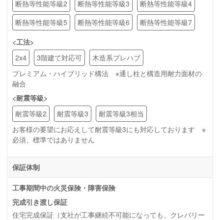
断熱等性能等級2
断熱等性能等級3
断熱等性能等級4
断熱等性能等級5
断熱等性能等級6
断熱等性能等級7
<工法>
2x4
3階建て対応可
木造系プレハブ
プレミアム・ハイブリッド構法 ※通し柱と構造用耐力面材の
融合
<耐震等級>
耐震等級2
耐震等級3
耐震等級3相当
お客様の要望にお応えして耐震等級3にも対応しております ※
必須、標準ではありません
保証体制
工事期間中の火災保険・障害保険
完成引き渡し保証
住宅完成保証（支社が工事継続不可能になっても、クレバリー