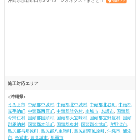
沖縄県那覇市田原2-2-13 レオネクストまさと1F
施工対応エリア
<沖縄県>
うるま市
中頭郡中城村
中頭郡北中城村
中頭郡北谷町
中頭郡
嘉手納町
中頭郡西原町
中頭郡読谷村
南城市
名護市
国頭郡
今帰仁村
国頭郡国頭村
国頭郡大宜味村
国頭郡宜野座村
国頭
郡恩納村
国頭郡本部町
国頭郡東村
国頭郡金武町
宜野湾市
島尻郡与那原町
島尻郡八重瀬町
島尻郡南風原町
沖縄市
浦添
市
糸満市
豊見城市
那覇市