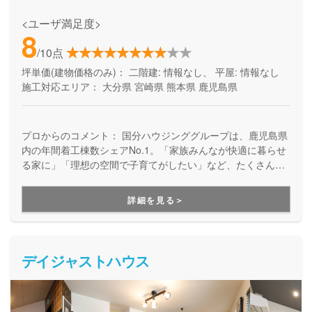
<ユーザ満足度>
8
/10点
坪単価(建物価格のみ)：
二階建: 情報なし、 平屋: 情報なし
施工対応エリア：
大分県
宮崎県
熊本県
鹿児島県
プロからのコメント：
国分ハウジンググループは、鹿児島県
内の年間着工棟数シェアNo.1。「家族みんなが快適に暮らせ
る家に」「理想の空間で子育てがしたい」など、たくさんの
ご家族の願いを形にしてきたからこそ、叶えられる家づくり
があります。この住宅ブランドでは、月々5万円台から、自己
詳細を見る＞
資金0円からでも叶う家づくりを提案しています。土地探しや
資金計画のご相談から、理想の家づくりのすべてをお手伝い
します。
デイジャストハウス