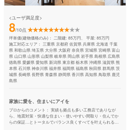
<ユーザ満足度>
8
/10点
坪単価(建物価格のみ)：
二階建: 85万円、 平屋: 85万円
施工対応エリア：
三重県
京都府
佐賀県
兵庫県
北海道
千葉
県
和歌山県
埼玉県
大分県
大阪府
奈良県
宮城県
宮崎県
富山
県
山口県
山形県
山梨県
岐阜県
岡山県
岩手県
島根県
広島県
徳島県
愛媛県
愛知県
新潟県
東京都
栃木県
沖縄県
滋賀県
熊
本県
石川県
神奈川県
福井県
福岡県
福島県
秋田県
群馬県
茨
城県
長崎県
長野県
青森県
静岡県
香川県
高知県
鳥取県
鹿児
島県
家族に愛を、住まいにアイを
プロからのコメント：
実績も拠点も多い工務店でありなが
ら、地震対策・快適な住まい・使いやすい間取り・住んでか
らの保証…とトータルでバランス良くすべてを叶えられる家
づくりができる住宅メーカーです。家族の成長に合わせて活