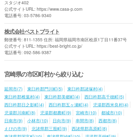
スタジオ402
公式サイトURL: https://www.casa-p.com
電話番号: 03-5786-9340
株式会社ベストブライト
郵便番号: 811-1355 住所: 福岡県福岡市南区桧原1丁目11番37号
公式サイトURL: https://best-bright.co.jp/
電話番号: 092-586-9387
宮崎県の市区町村から絞り込む
延岡市(7)
東臼杵郡門川町(5)
東臼杵郡諸塚村(4)
東臼杵郡椎葉村(4)
東臼杵郡美郷町(4)
西臼杵郡高千穂町(5)
西臼杵郡日之影町(4)
西臼杵郡五ヶ瀬町(4)
児湯郡西米良村(4)
児湯郡川南町(8)
児湯郡都農町(9)
宮崎市(10)
都城市(10)
日南市(9)
小林市(10)
日向市(9)
串間市(8)
西都市(8)
えびの市(9)
北諸県郡三股町(9)
西諸県郡高原町(8)
東諸県郡国富町(10)
東諸県郡綾町(10)
児湯郡高鍋町(9)