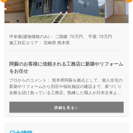
坪単価(建物価格のみ)：
二階建: 70万円、 平屋: 72万円
施工対応エリア：
宮崎県
熊本県
阿蘇のお客様に信頼される工務店に新築やリフォーム
をお任せ
プロからのコメント：
熊本県阿蘇を拠点として、個人住宅の
新築やリフォームから別荘や福祉施設の建設まで、家づくり
全般を請け負っている工務店。熟練した職人が日本古来より
受け継がれる在来工法で施工を行います。100年住める住宅
をモットーに、阿蘇に密着して地域から愛されています。
詳細を見る＞