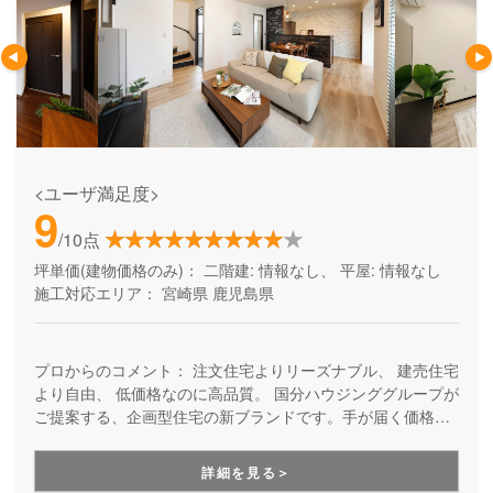
<ユーザ満足度>
9
/10点
坪単価(建物価格のみ)：
二階建: 情報なし、 平屋: 情報なし
施工対応エリア：
宮崎県
鹿児島県
プロからのコメント：
注文住宅よりリーズナブル、 建売住宅
より自由、 低価格なのに高品質。 国分ハウジンググループが
ご提案する、企画型住宅の新ブランドです。手が届く価格
で、おしゃれで快適なマイホームを手に入れたい方にお勧め
しています。土地探しやローンのご相談からお任せくださ
詳細を見る＞
い。