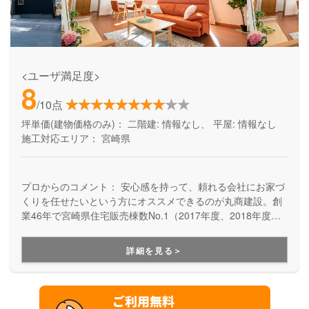
<ユーザ満足度>
8
/10点
坪単価(建物価格のみ)：
二階建: 情報なし、 平屋: 情報なし
施工対応エリア：
宮崎県
プロからのコメント：
安心感を持って、頼れる会社にお家づ
くりを任せたいという方にオススメできるのが丸商建設。創
業46年で宮崎県住宅販売棟数No.1（2017年度、2018年度、
2019年度）、年間250棟以上の建築実績を持っている頼りが
いのある会社です。また、土地探しから必要なお客様に対し
詳細を見る＞
ても、地元の不動産会社との太いパイプを活かしながら土地
探しのサポートもして頂けるので、お家づくりに関して全て
をお任せ出来ることが強みです。