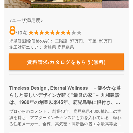
<ユーザ満足度>
8
/10点
坪単価(建物価格のみ)：
二階建: 87万円、 平屋: 89万円
施工対応エリア：
宮崎県
鹿児島県
資料請求/カタログをもらう(無料)
Timeless Design , Eternal Wellness －健やかな暮
らしと美しいデザインが続く“最良の家”－ 丸和建設
は、1980年の創業以来45年、鹿児島県に根付き、
『住』を基軸とした様々な事業を展開しています。こ
プロからのコメント：
創業43年、鹿児島県4,300棟以上の実
れまで累積4,500棟以上の住まいを提供させていただ
績を持ち、アフターメンテナンスにも力を入れている、頼れ
いてきた中で、家族の生涯の幸せを実現できる本当に
る住宅メーカー。全棟、高気密・高断熱の省エネ最高等級の
家づくりです。こだわりの自然素材を活かした快適×健康住宅
価値の高い家とは何なのかを考えてきました。その1