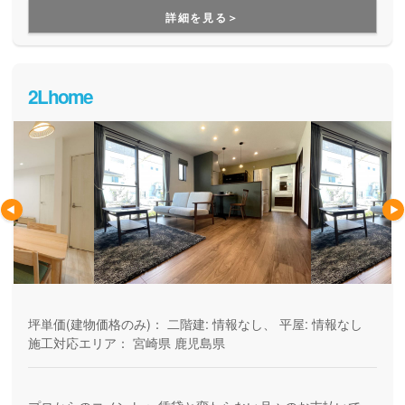
で、入居後、アレルギーや喘息・鼻炎などが改善したという
つの答えが、『健やかな暮らしと美しいデザインが続
詳細を見る＞
嬉しい報告も少なくありません。宿泊体感ができるモデルハ
く、“最良の家”』だと考えています。 家族皆、いつ
ウスも用意されています。
までも健康で安心して暮
2Lhome
坪単価(建物価格のみ)：
二階建: 情報なし、 平屋: 情報なし
施工対応エリア：
宮崎県
鹿児島県