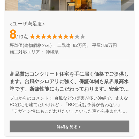
<ユーザ満足度>
8
/10点
坪単価(建物価格のみ)：
二階建: 82万円、 平屋: 89万円
施工対応エリア：
沖縄県
高品質はコンクリート住宅を手に届く価格でご提供し
ます。台風やシロアリに強く、保証体制も業界最高水
準です。断熱性能にもこだわっております。安全で快
適にお住まい頂けます。【コンクリート住宅ランキン
プロからのコメント：
台風などの災害が多い沖縄で、丈夫な
グ ９年連続日本一】
RC住宅を建てたいけれど…「RC住宅は予算が合わない」
「デザイン性にもこだわりたい」といった声から生まれたブ
ランドです。本州や九州で鉄筋コンクリート住宅着工棟数10
年連続No.1の百年住宅グループだから、実績も保証も万全で
詳細を見る＞
安心。従来のRC住宅も木造住宅もしっくりこなかった方に、
第三の選択肢をご提案しています。