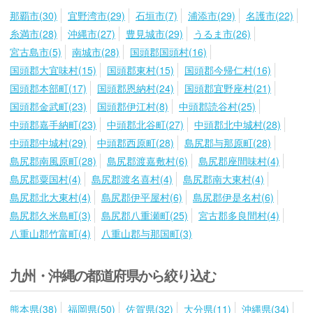
那覇市(30)
宜野湾市(29)
石垣市(7)
浦添市(29)
名護市(22)
糸満市(28)
沖縄市(27)
豊見城市(29)
うるま市(26)
宮古島市(5)
南城市(28)
国頭郡国頭村(16)
国頭郡大宜味村(15)
国頭郡東村(15)
国頭郡今帰仁村(16)
国頭郡本部町(17)
国頭郡恩納村(24)
国頭郡宜野座村(21)
国頭郡金武町(23)
国頭郡伊江村(8)
中頭郡読谷村(25)
中頭郡嘉手納町(23)
中頭郡北谷町(27)
中頭郡北中城村(28)
中頭郡中城村(29)
中頭郡西原町(28)
島尻郡与那原町(28)
島尻郡南風原町(28)
島尻郡渡嘉敷村(6)
島尻郡座間味村(4)
島尻郡粟国村(4)
島尻郡渡名喜村(4)
島尻郡南大東村(4)
島尻郡北大東村(4)
島尻郡伊平屋村(6)
島尻郡伊是名村(6)
島尻郡久米島町(3)
島尻郡八重瀬町(25)
宮古郡多良間村(4)
八重山郡竹富町(4)
八重山郡与那国町(3)
九州・沖縄の都道府県から絞り込む
熊本県(38)
福岡県(50)
佐賀県(32)
大分県(11)
沖縄県(34)