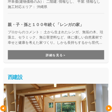
坪単価(建物価格のみ)：
二階建: 情報なし、 平屋: 情報なし
施工対応エリア：
沖縄県
親・子・孫と１００年続く「レンガの家」
プロからのコメント：
土から生まれたレンガ、無垢の木、珪
藻土、セラミック、無公害塗料など、体に優しい自然素材で
幸せと健康を考えた家づくり。しかも長持ちするから世代を
超えて継ぐことをお考えの方、レンガのお家やログハウスに
憧れの方にオススメです。
詳細を見る＞
西建設