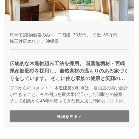
坪単価(建物価格のみ)：
二階建: 70万円、 平屋: 80万円
施工対応エリア：
沖縄県
伝統的な木造軸組み工法を採用。 国産無垢材・宮崎
県産飫肥杉を採用し、自然素材の温もりのある家づく
りをしています。 そこに住む家族の健康と笑顔のた
めに。木を魅せる。木を活かす。宮崎県産飫肥杉 沖
プロからのコメント：
木造建築の利点は、自由度の高い設計
縄県で木造住宅をご検討されている方はぜひ㈱西建設
ができること。その利点を最大限に活かした間取りの提案、
にご相談ください。 省エネ・ZEH・本格的に自然素
そして創業から48年間培ってきた職人技に時間とコストの効
率化を図った機械技術を合わせたバランスの良い家づくりが
材を使用した健康住宅を検討されている方も☆ 一緒
得意です。
に素敵なマイホームを建てましょう！
詳細を見る＞