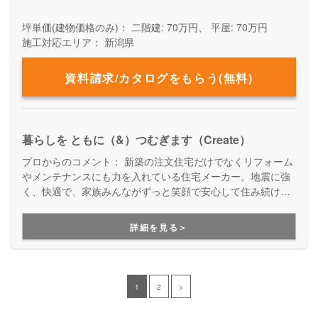
坪単価(建物価格のみ)：
二階建: 70万円、 平屋: 70万円
施工対応エリア：
新潟県
資料請求/カタログをもらう(無料)
暮らしを ともに（&）つむぎます（Create）
プロからのコメント：
新築の注文住宅だけでなくリフォーム
やメンテナンスにも力を入れている住宅メーカー。地震に強
く、快適で、家族みんながずっと笑顔で安心して住み続けら
れる住まいを提案しています。インテリアや雑貨など、暮ら
し全般をトータルでコーディネートしてくれる点も嬉しいポ
詳細を見る＞
イントです。
1
2
>