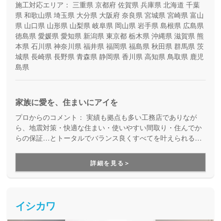
施工対応エリア：
三重県
京都府
佐賀県
兵庫県
北海道
千葉
県
和歌山県
埼玉県
大分県
大阪府
奈良県
宮城県
宮崎県
富山
県
山口県
山形県
山梨県
岐阜県
岡山県
岩手県
島根県
広島県
徳島県
愛媛県
愛知県
新潟県
東京都
栃木県
沖縄県
滋賀県
熊
本県
石川県
神奈川県
福井県
福岡県
福島県
秋田県
群馬県
茨
城県
長崎県
長野県
青森県
静岡県
香川県
高知県
鳥取県
鹿児
島県
家族に愛を、住まいにアイを
プロからのコメント：
実績も拠点も多い工務店でありなが
ら、地震対策・快適な住まい・使いやすい間取り・住んでか
らの保証…とトータルでバランス良くすべてを叶えられる家
づくりができる住宅メーカーです。家族の成長に合わせて活
用できる間取り提案も得意なので、末長く安心して暮らせる
詳細を見る＞
住まいをお求めの方、安心できるプロにまるっとお任せした
い方にもお勧めしています。
イシカワ