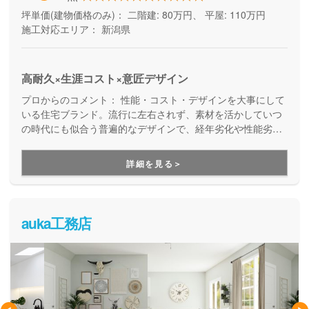
坪単価(建物価格のみ)：
二階建: 80万円、 平屋: 110万円
施工対応エリア：
新潟県
高耐久×生涯コスト×意匠デザイン
プロからのコメント：
性能・コスト・デザインを大事にして
いる住宅ブランド。流行に左右されず、素材を活かしていつ
の時代にも似合う普遍的なデザインで、経年劣化や性能劣化
によるメンテナンス費用も抑えられる、長く住みやすい家を
提案しています。アフターフォローもしっかりしているので
詳細を見る＞
安心です。
auka工務店