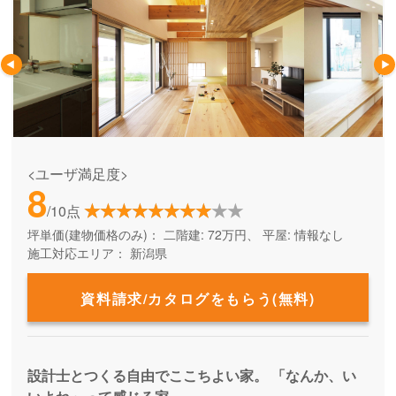
<ユーザ満足度>
8
/10点
坪単価(建物価格のみ)：
二階建: 72万円、 平屋: 情報なし
施工対応エリア：
新潟県
資料請求/カタログをもらう(無料)
設計士とつくる自由でここちよい家。 「なんか、い