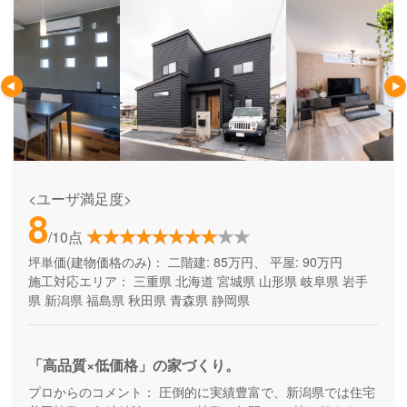
<ユーザ満足度>
8
/10点
坪単価(建物価格のみ)：
二階建: 85万円、 平屋: 90万円
施工対応エリア：
三重県
北海道
宮城県
山形県
岐阜県
岩手
県
新潟県
福島県
秋田県
青森県
静岡県
「高品質×低価格」の家づくり。
プロからのコメント：
圧倒的に実績豊富で、新潟県では住宅