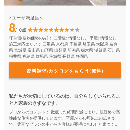
<ユーザ満足度>
8
/10点
坪単価(建物価格のみ)：
二階建: 情報なし、 平屋: 情報なし
施工対応エリア：
三重県
京都府
千葉県
埼玉県
大阪府
奈良
県
宮城県
富山県
山形県
山梨県
新潟県
栃木県
滋賀県
石川県
福井県
福島県
群馬県
茨城県
長野県
静岡県
資料請求/カタログをもらう(無料)
私たちが大切にしているのは、自分らしくいられるこ
とと家族のきずなです。
プロからのコメント：
徹底した経費削減により、低価格で高
性能な住宅を提供しています。平屋から40坪以上の広さま
で、豊富なプランの中からお客様の要望に合わせた家づくり