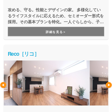
攻める、守る。性能とデザインの家。 多様化してい
るライフスタイルに応えるため、セミオーダー形式を
採用。その基本プランを特化。一人ぐらしから、子ど
もを持たない世帯。シングルマザーなど多様な暮らし
詳細を見る＞
方で家を持てること。音楽や車、お料理やDIYの趣味
など嗜好性の強いものを考えること。自由設計でしか
作れなかったような家をお求めやすく規格プランをカ
スタマイズしながら設計いたします。
Reco［リコ］