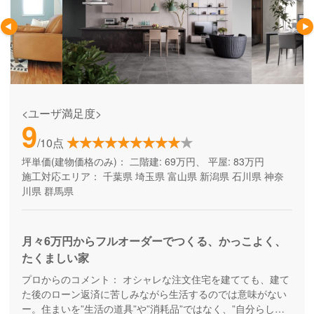
<ユーザ満足度>
9
/10点
坪単価(建物価格のみ)：
二階建: 69万円、 平屋: 83万円
施工対応エリア：
千葉県
埼玉県
富山県
新潟県
石川県
神奈
川県
群馬県
月々6万円からフルオーダーでつくる、かっこよく、
たくましい家
プロからのコメント：
オシャレな注文住宅を建てても、建て
た後のローン返済に苦しみながら生活するのでは意味がない
ー。住まいを”生活の道具”や”消耗品”ではなく、”自分らしさ