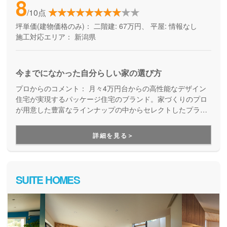
8
/10点
坪単価(建物価格のみ)：
二階建: 67万円、 平屋: 情報なし
施工対応エリア：
新潟県
今までになかった自分らしい家の選び方
プロからのコメント：
月々4万円台からの高性能なデザイン
住宅が実現するパッケージ住宅のブランド。家づくりのプロ
が用意した豊富なラインナップの中からセレクトしたプラン
に、お気に入りの家具や理想の生活に合わせてカスタマイズ
する家づくりです。アサヒアレックスの家だから、ずっと安
詳細を見る＞
心して住み続けていただけます。
SUITE HOMES