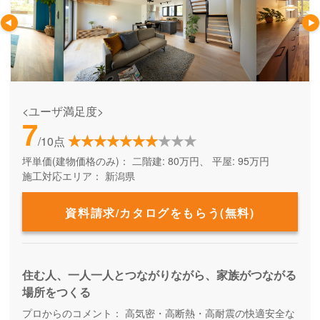
<ユーザ満足度>
7
/10点
坪単価(建物価格のみ)：
二階建: 80万円、 平屋: 95万円
施工対応エリア：
新潟県
資料請求/カタログをもらう(無料)
住む人、一人一人とつながりながら、家族がつながる
場所をつくる
プロからのコメント：
高気密・高断熱・高耐震の快適安全な