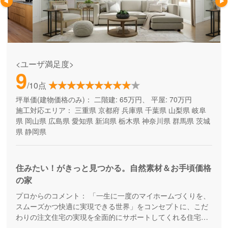
<ユーザ満足度>
9
/10点
坪単価(建物価格のみ)：
二階建: 65万円、 平屋: 70万円
施工対応エリア：
三重県
京都府
兵庫県
千葉県
山梨県
岐阜
県
岡山県
広島県
愛知県
新潟県
栃木県
神奈川県
群馬県
茨城
県
静岡県
住みたい！がきっと見つかる。自然素材＆お手頃価格
の家
プロからのコメント：
「一生に一度のマイホームづくりを、
スムーズかつ快適に実現できる世界」をコンセプトに、こだ
わりの注文住宅の実現を全面的にサポートしてくれる住宅メ
ーカー。土地探しや資金計画から、高デザイン・高性能・高