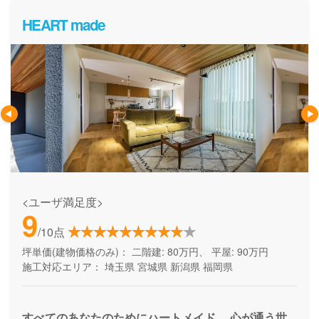
HEART made
<ユーザ満足度>
9
/10点
坪単価(建物価格のみ)：
二階建: 80万円、 平屋: 90万円
施工対応エリア：
埼玉県
宮城県
新潟県
福岡県
すべてのあなたのためにハートメイド。 心が通う世