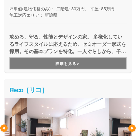
坪単価(建物価格のみ)：
二階建: 80万円、 平屋: 85万円
施工対応エリア：
新潟県
攻める、守る。性能とデザインの家。 多様化してい
るライフスタイルに応えるため、セミオーダー形式を
採用。その基本プランを特化。一人ぐらしから、子ど
もを持たない世帯。シングルマザーなど多様な暮らし
詳細を見る＞
方で家を持てること。音楽や車、お料理やDIYの趣味
など嗜好性の強いものを考えること。自由設計でしか
作れなかったような家をお求めやすく規格プランをカ
スタマイズしながら設計いたします。
Reco［リコ］