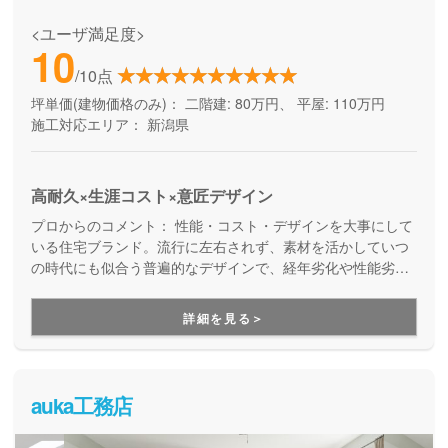
<ユーザ満足度>
10
/10点
坪単価(建物価格のみ)：
二階建: 80万円、 平屋: 110万円
施工対応エリア：
新潟県
高耐久×生涯コスト×意匠デザイン
プロからのコメント：
性能・コスト・デザインを大事にして
いる住宅ブランド。流行に左右されず、素材を活かしていつ
の時代にも似合う普遍的なデザインで、経年劣化や性能劣化
によるメンテナンス費用も抑えられる、長く住みやすい家を
提案しています。アフターフォローもしっかりしているので
詳細を見る＞
安心です。
auka工務店