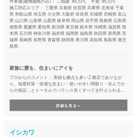
坪単価(建物価格のみ)：
二階建: 85万円、 平屋: 85万円
施工対応エリア：
三重県
京都府
佐賀県
兵庫県
北海道
千葉
県
和歌山県
埼玉県
大分県
大阪府
奈良県
宮城県
宮崎県
富山
県
山口県
山形県
山梨県
岐阜県
岡山県
岩手県
島根県
広島県
徳島県
愛媛県
愛知県
新潟県
東京都
栃木県
沖縄県
滋賀県
熊
本県
石川県
神奈川県
福井県
福岡県
福島県
秋田県
群馬県
茨
城県
長崎県
長野県
青森県
静岡県
香川県
高知県
鳥取県
鹿児
島県
家族に愛を、住まいにアイを
プロからのコメント：
実績も拠点も多い工務店でありなが
ら、地震対策・快適な住まい・使いやすい間取り・住んでか
らの保証…とトータルでバランス良くすべてを叶えられる家
づくりができる住宅メーカーです。家族の成長に合わせて活
用できる間取り提案も得意なので、末長く安心して暮らせる
詳細を見る＞
住まいをお求めの方、安心できるプロにまるっとお任せした
い方にもお勧めしています。
イシカワ