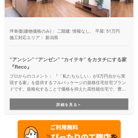
坪単価(建物価格のみ)：
二階建: 情報なし、 平屋: 51万円
施工対応エリア：
新潟県
“アンシン” “アンゼン” “カイテキ” をカタチにする家
『Reco』
プロからのコメント：
『「私たちらしい」が3万円台から実
現する家』を提供するフルパッケージの規格住宅住宅ブラン
ドです。規格化することで価格を抑えた高性能住宅で、豊富
なラインナップの中から自分らしい家を見つけることができ
ます。アサヒアレックスの家だから、性能だけでなく保証も
詳細を見る＞
しっかりしていて安心。手の届く価格で安心して住める家を
建てたい方、必見です。