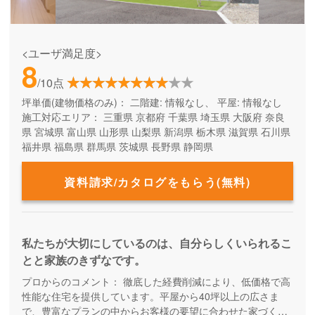
<ユーザ満足度>
8
/10点
坪単価(建物価格のみ)：
二階建: 情報なし、 平屋: 情報なし
施工対応エリア：
三重県
京都府
千葉県
埼玉県
大阪府
奈良
県
宮城県
富山県
山形県
山梨県
新潟県
栃木県
滋賀県
石川県
福井県
福島県
群馬県
茨城県
長野県
静岡県
資料請求/カタログをもらう(無料)
私たちが大切にしているのは、自分らしくいられるこ
とと家族のきずなです。
プロからのコメント：
徹底した経費削減により、低価格で高
性能な住宅を提供しています。平屋から40坪以上の広さま
で、豊富なプランの中からお客様の要望に合わせた家づくり