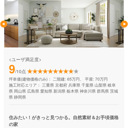
<ユーザ満足度>
9
/10点
坪単価(建物価格のみ)：
二階建: 65万円、 平屋: 70万円
施工対応エリア：
三重県
京都府
兵庫県
千葉県
山梨県
岐阜
県
岡山県
広島県
愛知県
新潟県
栃木県
神奈川県
群馬県
茨城
県
静岡県
住みたい！がきっと見つかる。自然素材＆お手頃価格
の家