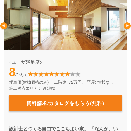
<ユーザ満足度>
8
/10点
坪単価(建物価格のみ)：
二階建: 72万円、 平屋: 情報なし
施工対応エリア：
新潟県
資料請求/カタログをもらう(無料)
設計士とつくる自由でここちよい家。 「なんか、い