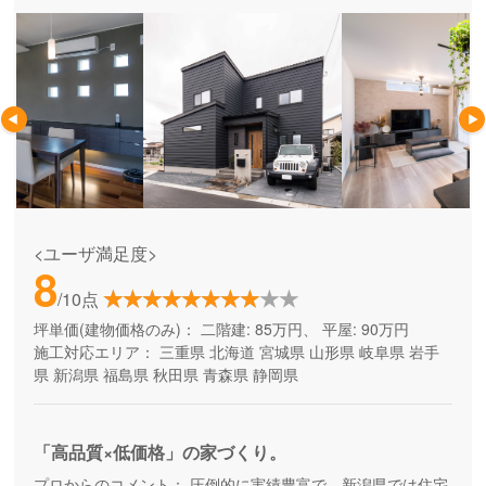
<ユーザ満足度>
8
/10点
坪単価(建物価格のみ)：
二階建: 85万円、 平屋: 90万円
施工対応エリア：
三重県
北海道
宮城県
山形県
岐阜県
岩手
県
新潟県
福島県
秋田県
青森県
静岡県
「高品質×低価格」の家づくり。
プロからのコメント：
圧倒的に実績豊富で、新潟県では住宅