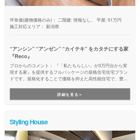
坪単価(建物価格のみ)：
二階建: 情報なし、 平屋: 51万円
施工対応エリア：
新潟県
“アンシン” “アンゼン” “カイテキ” をカタチにする家
『Reco』
プロからのコメント：
『「私たちらしい」が3万円台から実
現する家』を提供するフルパッケージの規格住宅住宅ブラン
ドです。規格化することで価格を抑えた高性能住宅で、豊富
なラインナップの中から自分らしい家を見つけることができ
ます。アサヒアレックスの家だから、性能だけでなく保証も
詳細を見る＞
しっかりしていて安心。手の届く価格で安心して住める家を
建てたい方、必見です。
Styling House