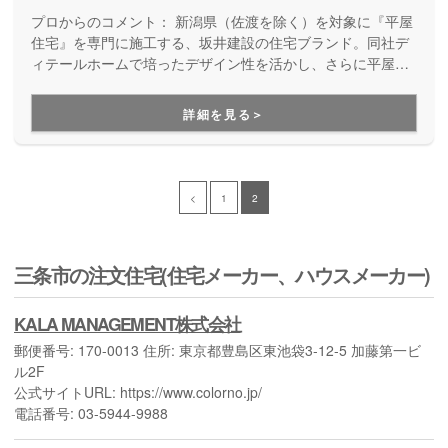
プロからのコメント：
新潟県（佐渡を除く）を対象に『平屋
住宅』を専門に施工する、坂井建設の住宅ブランド。同社デ
ィテールホームで培ったデザイン性を活かし、さらに平屋専
門店としての知識・経験も活かしながら、高品質でコストパ
フォーマンスの良い平屋住宅をご提案しています。
詳細を見る＞
<
1
2
三条市の注文住宅(住宅メーカー、ハウスメーカー)
KALA MANAGEMENT株式会社
郵便番号: 170-0013 住所: 東京都豊島区東池袋3-12-5 加藤第一ビ
ル2F
公式サイトURL: https://www.colorno.jp/
電話番号: 03-5944-9988