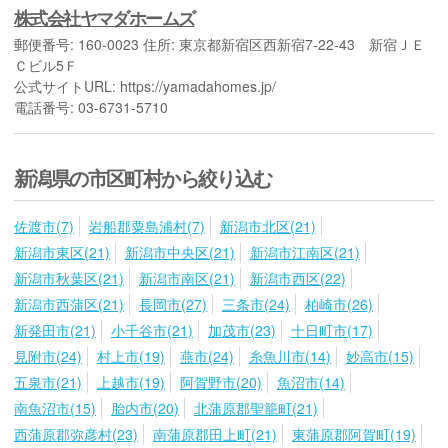
株式会社ヤマダホームズ
郵便番号: 160-0023 住所: 東京都新宿区西新宿7-22-43 新宿ＪＥ
Ｃビル5Ｆ
公式サイトURL: https://yamadahomes.jp/
電話番号: 03-6731-5710
新潟県の市区町村から絞り込む
佐渡市(7)
岩船郡粟島浦村(7)
新潟市北区(21)
新潟市東区(21)
新潟市中央区(21)
新潟市江南区(21)
新潟市秋葉区(21)
新潟市南区(21)
新潟市西区(22)
新潟市西蒲区(21)
長岡市(27)
三条市(24)
柏崎市(26)
新発田市(21)
小千谷市(21)
加茂市(23)
十日町市(17)
見附市(24)
村上市(19)
燕市(24)
糸魚川市(14)
妙高市(15)
五泉市(21)
上越市(19)
阿賀野市(20)
魚沼市(14)
南魚沼市(15)
胎内市(20)
北蒲原郡聖籠町(21)
西蒲原郡弥彦村(23)
南蒲原郡田上町(21)
東蒲原郡阿賀町(19)