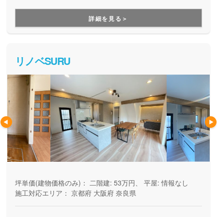
づくりができる住宅メーカーです。家族の成長に合わせて活
用できる間取り提案も得意なので、末長く安心して暮らせる
詳細を見る＞
住まいをお求めの方、安心できるプロにまるっとお任せした
い方にもお勧めしています。
リノベSURU
坪単価(建物価格のみ)：
二階建: 53万円、 平屋: 情報なし
施工対応エリア：
京都府
大阪府
奈良県