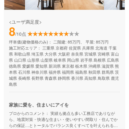
<ユーザ満足度>
8
/10点
坪単価(建物価格のみ)：
二階建: 85万円、 平屋: 85万円
施工対応エリア：
三重県
京都府
佐賀県
兵庫県
北海道
千葉
県
和歌山県
埼玉県
大分県
大阪府
奈良県
宮城県
宮崎県
富山
県
山口県
山形県
山梨県
岐阜県
岡山県
岩手県
島根県
広島県
徳島県
愛媛県
愛知県
新潟県
東京都
栃木県
沖縄県
滋賀県
熊
本県
石川県
神奈川県
福井県
福岡県
福島県
秋田県
群馬県
茨
城県
長崎県
長野県
青森県
静岡県
香川県
高知県
鳥取県
鹿児
島県
家族に愛を、住まいにアイを
プロからのコメント：
実績も拠点も多い工務店でありなが
ら、地震対策・快適な住まい・使いやすい間取り・住んでか
らの保証…とトータルでバランス良くすべてを叶えられる家