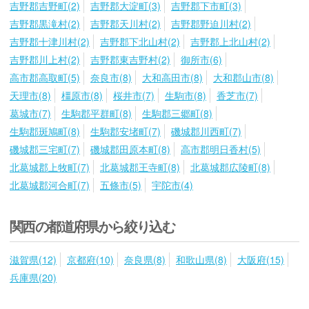
吉野郡吉野町(2)
吉野郡大淀町(3)
吉野郡下市町(3)
吉野郡黒滝村(2)
吉野郡天川村(2)
吉野郡野迫川村(2)
吉野郡十津川村(2)
吉野郡下北山村(2)
吉野郡上北山村(2)
吉野郡川上村(2)
吉野郡東吉野村(2)
御所市(6)
高市郡高取町(5)
奈良市(8)
大和高田市(8)
大和郡山市(8)
天理市(8)
橿原市(8)
桜井市(7)
生駒市(8)
香芝市(7)
葛城市(7)
生駒郡平群町(8)
生駒郡三郷町(8)
生駒郡斑鳩町(8)
生駒郡安堵町(7)
磯城郡川西町(7)
磯城郡三宅町(7)
磯城郡田原本町(8)
高市郡明日香村(5)
北葛城郡上牧町(7)
北葛城郡王寺町(8)
北葛城郡広陵町(8)
北葛城郡河合町(7)
五條市(5)
宇陀市(4)
関西の都道府県から絞り込む
滋賀県(12)
京都府(10)
奈良県(8)
和歌山県(8)
大阪府(15)
兵庫県(20)