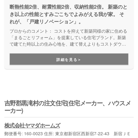
断熱性能2倍、耐震性能2倍、収納性能2倍。 新築のと
き以上の性能とすみごこちでよみがえる我が家。 そ
れが、「戸建リノベーション」。
プロからのコメント：
コストを抑えて新築同様の家に住める
「まるごとリフォーム」を提案している住宅ブランド。新築
で建てた時以上の住み心地を、建て替えよりもコストダウン
して実現する定額性フルリノベーションです。ローンや相続
関係にも強く、物件探しや資金計画の段階から手厚くサポー
詳細を見る＞
トしてくれます。
吉野郡黒滝村の注文住宅(住宅メーカー、ハウスメ
ーカー)
株式会社ヤマダホームズ
郵便番号: 160-0023 住所: 東京都新宿区西新宿7-22-43 新宿ＪＥ