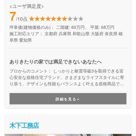
<ユーザ満足度>
7
/10点
坪単価(建物価格のみ)：
二階建: 60万円、 平屋: 68万円
施工対応エリア：
京都府
兵庫県
和歌山県
大阪府
奈良県
岐
阜県
愛知県
ありきたりの家では満足できないあなたへ
プロからのコメント：
しっかりと耐震等級3を取得できる安
心安全な規格住宅ブランド。さまざまなライフスタイルに寄
り添う、デザインも性能もバランスよく叶える規格商品で
す。コストを抑えて良い家を建てたい方にご満足いただいて
います。
詳細を見る＞
木下工務店