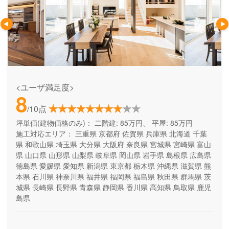
<ユーザ満足度>
8
/10点
坪単価(建物価格のみ)：
二階建: 85万円、 平屋: 85万円
施工対応エリア：
三重県
京都府
佐賀県
兵庫県
北海道
千葉
県
和歌山県
埼玉県
大分県
大阪府
奈良県
宮城県
宮崎県
富山
県
山口県
山形県
山梨県
岐阜県
岡山県
岩手県
島根県
広島県
徳島県
愛媛県
愛知県
新潟県
東京都
栃木県
沖縄県
滋賀県
熊
本県
石川県
神奈川県
福井県
福岡県
福島県
秋田県
群馬県
茨
城県
長崎県
長野県
青森県
静岡県
香川県
高知県
鳥取県
鹿児
島県