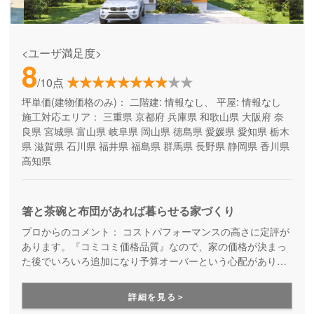
<ユーザ満足度>
8
/10点
坪単価(建物価格のみ)：
二階建: 情報なし、 平屋: 情報なし
施工対応エリア：
三重県
京都府
兵庫県
和歌山県
大阪府
奈
良県
宮城県
富山県
岐阜県
岡山県
徳島県
愛媛県
愛知県
栃木
県
滋賀県
石川県
福井県
福島県
群馬県
長野県
静岡県
香川県
高知県
箸と茶碗と布団があれば暮らせる家づくり
プロからのコメント：
コストパフォーマンスの高さに定評が
あります。『コミコミ価格品質』なので、家の価格が決まっ
た後でいろいろ追加になり予算オーバーという心配がありま
せん。ただのローコスト住宅ではない、高品質・高性能も叶
える家づくりです。
詳細を見る＞