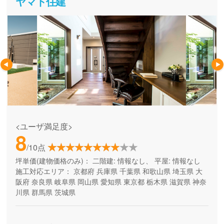
ヤマト住建
<ユーザ満足度>
8
/10点
坪単価(建物価格のみ)：
二階建: 情報なし、 平屋: 情報なし
施工対応エリア：
京都府
兵庫県
千葉県
和歌山県
埼玉県
大
阪府
奈良県
岐阜県
岡山県
愛知県
東京都
栃木県
滋賀県
神奈
川県
群馬県
茨城県