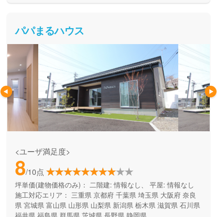
パパまるハウス
<ユーザ満足度>
8
/10点
坪単価(建物価格のみ)：
二階建: 情報なし、 平屋: 情報なし
施工対応エリア：
三重県
京都府
千葉県
埼玉県
大阪府
奈良
県
宮城県
富山県
山形県
山梨県
新潟県
栃木県
滋賀県
石川県
福井県
福島県
群馬県
茨城県
長野県
静岡県