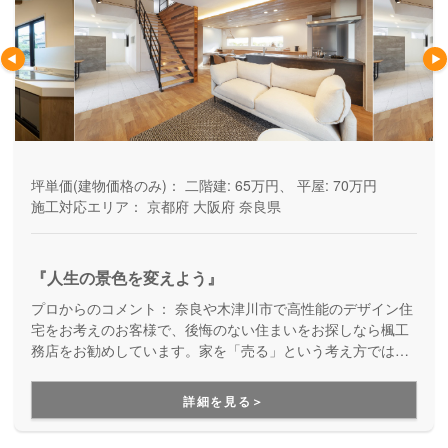
坪単価(建物価格のみ)：
二階建: 65万円、 平屋: 70万円
施工対応エリア：
京都府
大阪府
奈良県
『人生の景色を変えよう』
プロからのコメント：
奈良や木津川市で高性能のデザイン住
宅をお考えのお客様で、後悔のない住まいをお探しなら楓工
務店をお勧めしています。家を「売る」という考え方ではな
く、幸せな暮らしを創造することを大切にしてくれている工
務店です。安心できるお打ち合わせ、快適な住まい、高いデ
詳細を見る＞
ザイン性、充実の保証を両立できます。