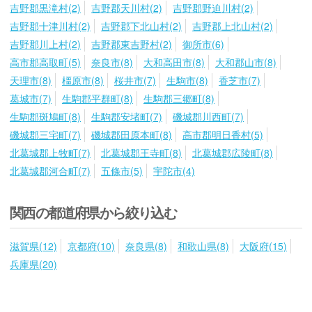
吉野郡黒滝村(2)
吉野郡天川村(2)
吉野郡野迫川村(2)
吉野郡十津川村(2)
吉野郡下北山村(2)
吉野郡上北山村(2)
吉野郡川上村(2)
吉野郡東吉野村(2)
御所市(6)
高市郡高取町(5)
奈良市(8)
大和高田市(8)
大和郡山市(8)
天理市(8)
橿原市(8)
桜井市(7)
生駒市(8)
香芝市(7)
葛城市(7)
生駒郡平群町(8)
生駒郡三郷町(8)
生駒郡斑鳩町(8)
生駒郡安堵町(7)
磯城郡川西町(7)
磯城郡三宅町(7)
磯城郡田原本町(8)
高市郡明日香村(5)
北葛城郡上牧町(7)
北葛城郡王寺町(8)
北葛城郡広陵町(8)
北葛城郡河合町(7)
五條市(5)
宇陀市(4)
関西の都道府県から絞り込む
滋賀県(12)
京都府(10)
奈良県(8)
和歌山県(8)
大阪府(15)
兵庫県(20)