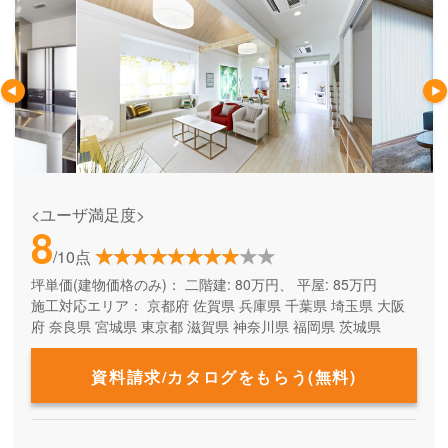
<ユーザ満足度>
8
/10点
坪単価(建物価格のみ)：
二階建: 80万円、 平屋: 85万円
施工対応エリア：
京都府
佐賀県
兵庫県
千葉県
埼玉県
大阪
府
奈良県
宮城県
東京都
滋賀県
神奈川県
福岡県
茨城県
資料請求/カタログをもらう(無料)