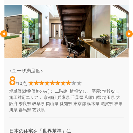
<ユーザ満足度>
8
/10点
坪単価(建物価格のみ)：
二階建: 情報なし、 平屋: 情報なし
施工対応エリア：
京都府
兵庫県
千葉県
和歌山県
埼玉県
大
阪府
奈良県
岐阜県
岡山県
愛知県
東京都
栃木県
滋賀県
神奈
川県
群馬県
茨城県
日本の住宅を「世界基準」に