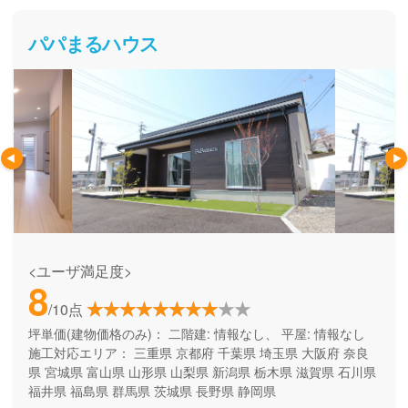
パパまるハウス
<ユーザ満足度>
8
/10点
坪単価(建物価格のみ)：
二階建: 情報なし、 平屋: 情報なし
施工対応エリア：
三重県
京都府
千葉県
埼玉県
大阪府
奈良
県
宮城県
富山県
山形県
山梨県
新潟県
栃木県
滋賀県
石川県
福井県
福島県
群馬県
茨城県
長野県
静岡県