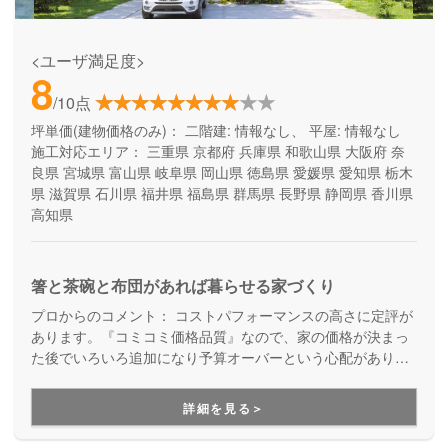
<ユーザ満足度>
8
/10点
坪単価(建物価格のみ)：
二階建: 情報なし、 平屋: 情報なし
施工対応エリア：
三重県
京都府
兵庫県
和歌山県
大阪府
奈
良県
宮城県
富山県
岐阜県
岡山県
徳島県
愛媛県
愛知県
栃木
県
滋賀県
石川県
福井県
福島県
群馬県
長野県
静岡県
香川県
高知県
箸と茶碗と布団があれば暮らせる家づくり
プロからのコメント：
コストパフォーマンスの高さに定評が
あります。『コミコミ価格品質』なので、家の価格が決まっ
た後でいろいろ追加になり予算オーバーという心配がありま
せん。ただのローコスト住宅ではない、高品質・高性能も叶
える家づくりです。
詳細を見る＞