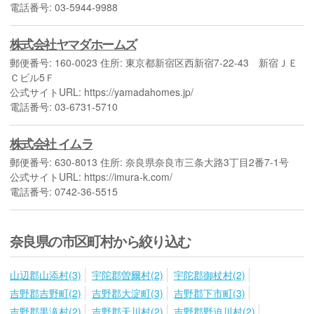
電話番号: 03-5944-9988
株式会社ヤマダホームズ
郵便番号: 160-0023 住所: 東京都新宿区西新宿7-22-43 新宿ＪＥ
Ｃビル5Ｆ
公式サイトURL: https://yamadahomes.jp/
電話番号: 03-6731-5710
株式会社 イムラ
郵便番号: 630-8013 住所: 奈良県奈良市三条大路3丁目2番7-1号
公式サイトURL: https://imura-k.com/
電話番号: 0742-36-5515
奈良県の市区町村から絞り込む
山辺郡山添村(3)
宇陀郡曽爾村(2)
宇陀郡御杖村(2)
吉野郡吉野町(2)
吉野郡大淀町(3)
吉野郡下市町(3)
吉野郡黒滝村(2)
吉野郡天川村(2)
吉野郡野迫川村(2)