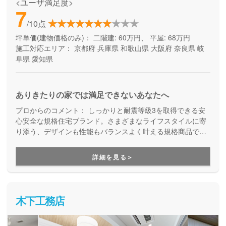
<ユーザ満足度>
7
/10点
坪単価(建物価格のみ)：
二階建: 60万円、 平屋: 68万円
施工対応エリア：
京都府
兵庫県
和歌山県
大阪府
奈良県
岐
阜県
愛知県
ありきたりの家では満足できないあなたへ
プロからのコメント：
しっかりと耐震等級3を取得できる安
心安全な規格住宅ブランド。さまざまなライフスタイルに寄
り添う、デザインも性能もバランスよく叶える規格商品で
す。コストを抑えて良い家を建てたい方にご満足いただいて
います。
詳細を見る＞
木下工務店