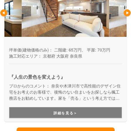
坪単価(建物価格のみ)：
二階建: 65万円、 平屋: 70万円
施工対応エリア：
京都府
大阪府
奈良県
『人生の景色を変えよう』
プロからのコメント：
奈良や木津川市で高性能のデザイン住
宅をお考えのお客様で、後悔のない住まいをお探しなら楓工
務店をお勧めしています。家を「売る」という考え方ではな
く、幸せな暮らしを創造することを大切にしてくれている工
務店です。安心できるお打ち合わせ、快適な住まい、高いデ
詳細を見る＞
ザイン性、充実の保証を両立できます。