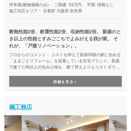
坪単価(建物価格のみ)：
二階建: 53万円、 平屋: 情報なし
施工対応エリア：
京都府
大阪府
奈良県
断熱性能2倍、耐震性能2倍、収納性能2倍。 新築のと
き以上の性能とすみごこちでよみがえる我が家。 そ
れが、「戸建リノベーション」。
プロからのコメント：
コストを抑えて新築同様の家に住める
「まるごとリフォーム」を提案している住宅ブランド。新築
で建てた時以上の住み心地を、建て替えよりもコストダウン
して実現する定額性フルリノベーションです。ローンや相続
関係にも強く、物件探しや資金計画の段階から手厚くサポー
詳細を見る＞
トしてくれます。
楓工務店