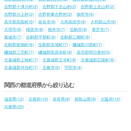
吉野郡十津川村(2)
吉野郡下北山村(2)
吉野郡上北山村(2)
吉野郡川上村(2)
吉野郡東吉野村(2)
御所市(6)
高市郡高取町(5)
奈良市(8)
大和高田市(8)
大和郡山市(8)
天理市(8)
橿原市(8)
桜井市(7)
生駒市(8)
香芝市(7)
葛城市(7)
生駒郡平群町(8)
生駒郡三郷町(8)
生駒郡斑鳩町(8)
生駒郡安堵町(7)
磯城郡川西町(7)
磯城郡三宅町(7)
磯城郡田原本町(8)
高市郡明日香村(5)
北葛城郡上牧町(7)
北葛城郡王寺町(8)
北葛城郡広陵町(8)
北葛城郡河合町(7)
五條市(5)
宇陀市(4)
関西の都道府県から絞り込む
滋賀県(12)
京都府(10)
奈良県(8)
和歌山県(8)
大阪府(15)
兵庫県(20)