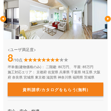
<ユーザ満足度>
8
/10点
坪単価(建物価格のみ)：
二階建: 80万円、 平屋: 85万円
施工対応エリア：
京都府
佐賀県
兵庫県
千葉県
埼玉県
大阪
府
奈良県
宮城県
東京都
滋賀県
神奈川県
福岡県
茨城県
資料請求/カタログをもらう(無料)