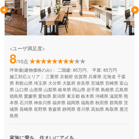
<ユーザ満足度>
8
/10点
坪単価(建物価格のみ)：
二階建: 85万円、 平屋: 85万円
施工対応エリア：
三重県
京都府
佐賀県
兵庫県
北海道
千葉
県
和歌山県
埼玉県
大分県
大阪府
奈良県
宮城県
宮崎県
富山
県
山口県
山形県
山梨県
岐阜県
岡山県
岩手県
島根県
広島県
徳島県
愛媛県
愛知県
新潟県
東京都
栃木県
沖縄県
滋賀県
熊
本県
石川県
神奈川県
福井県
福岡県
福島県
秋田県
群馬県
茨
城県
長崎県
長野県
青森県
静岡県
香川県
高知県
鳥取県
鹿児
島県
家族に愛を、住まいにアイを