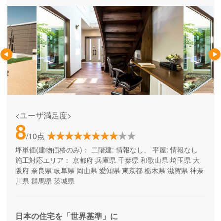
<ユーザ満足度>
8
/10点
坪単価(建物価格のみ)：
二階建: 情報なし、 平屋: 情報なし
施工対応エリア：
京都府
兵庫県
千葉県
和歌山県
埼玉県
大
阪府
奈良県
岐阜県
岡山県
愛知県
東京都
栃木県
滋賀県
神奈
川県
群馬県
茨城県
日本の住宅を「世界基準」に