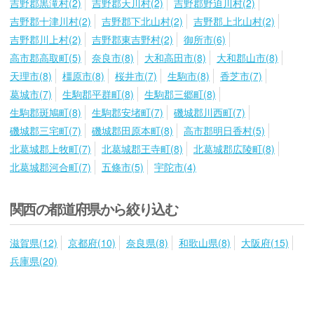
吉野郡黒滝村(2)
吉野郡天川村(2)
吉野郡野迫川村(2)
吉野郡十津川村(2)
吉野郡下北山村(2)
吉野郡上北山村(2)
吉野郡川上村(2)
吉野郡東吉野村(2)
御所市(6)
高市郡高取町(5)
奈良市(8)
大和高田市(8)
大和郡山市(8)
天理市(8)
橿原市(8)
桜井市(7)
生駒市(8)
香芝市(7)
葛城市(7)
生駒郡平群町(8)
生駒郡三郷町(8)
生駒郡斑鳩町(8)
生駒郡安堵町(7)
磯城郡川西町(7)
磯城郡三宅町(7)
磯城郡田原本町(8)
高市郡明日香村(5)
北葛城郡上牧町(7)
北葛城郡王寺町(8)
北葛城郡広陵町(8)
北葛城郡河合町(7)
五條市(5)
宇陀市(4)
関西の都道府県から絞り込む
滋賀県(12)
京都府(10)
奈良県(8)
和歌山県(8)
大阪府(15)
兵庫県(20)