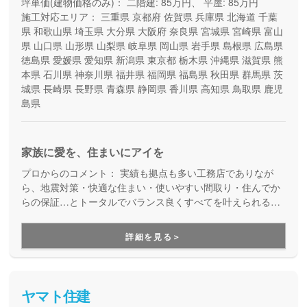
坪単価(建物価格のみ)：
二階建: 85万円、 平屋: 85万円
施工対応エリア：
三重県
京都府
佐賀県
兵庫県
北海道
千葉
県
和歌山県
埼玉県
大分県
大阪府
奈良県
宮城県
宮崎県
富山
県
山口県
山形県
山梨県
岐阜県
岡山県
岩手県
島根県
広島県
徳島県
愛媛県
愛知県
新潟県
東京都
栃木県
沖縄県
滋賀県
熊
本県
石川県
神奈川県
福井県
福岡県
福島県
秋田県
群馬県
茨
城県
長崎県
長野県
青森県
静岡県
香川県
高知県
鳥取県
鹿児
島県
家族に愛を、住まいにアイを
プロからのコメント：
実績も拠点も多い工務店でありなが
ら、地震対策・快適な住まい・使いやすい間取り・住んでか
らの保証…とトータルでバランス良くすべてを叶えられる家
づくりができる住宅メーカーです。家族の成長に合わせて活
用できる間取り提案も得意なので、末長く安心して暮らせる
詳細を見る＞
住まいをお求めの方、安心できるプロにまるっとお任せした
い方にもお勧めしています。
ヤマト住建