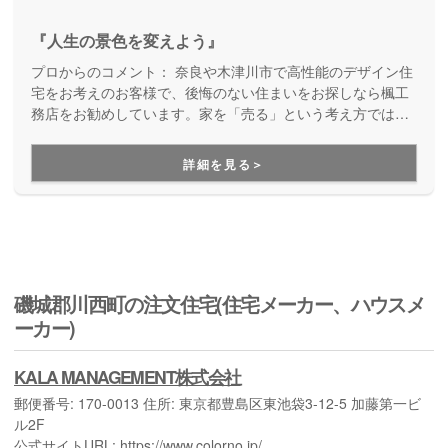
『人生の景色を変えよう』
プロからのコメント：
奈良や木津川市で高性能のデザイン住
宅をお考えのお客様で、後悔のない住まいをお探しなら楓工
務店をお勧めしています。家を「売る」という考え方ではな
く、幸せな暮らしを創造することを大切にしてくれている工
務店です。安心できるお打ち合わせ、快適な住まい、高いデ
詳細を見る＞
ザイン性、充実の保証を両立できます。
磯城郡川西町の注文住宅(住宅メーカー、ハウスメ
ーカー)
KALA MANAGEMENT株式会社
郵便番号: 170-0013 住所: 東京都豊島区東池袋3-12-5 加藤第一ビ
ル2F
公式サイトURL: https://www.colorno.jp/