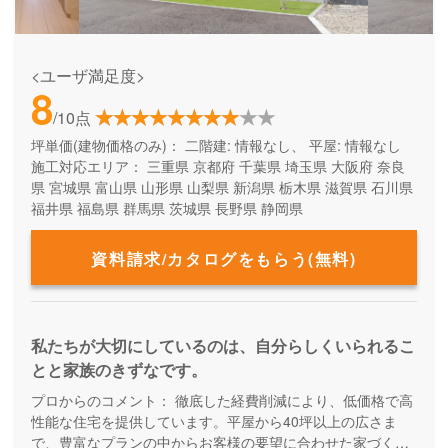
<ユーザ満足度>
8
/10点
坪単価(建物価格のみ)：
二階建: 情報なし、 平屋: 情報なし
施工対応エリア：
三重県
京都府
千葉県
埼玉県
大阪府
奈良
県
宮城県
富山県
山形県
山梨県
新潟県
栃木県
滋賀県
石川県
福井県
福島県
群馬県
茨城県
長野県
静岡県
資料請求/カタログをもらう(無料)
私たちが大切にしているのは、自分らしくいられるこ
とと家族のきずなです。
プロからのコメント：
徹底した経費削減により、低価格で高
性能な住宅を提供しています。平屋から40坪以上の広さま
で、豊富なプランの中からお客様の要望に合わせた家づくり