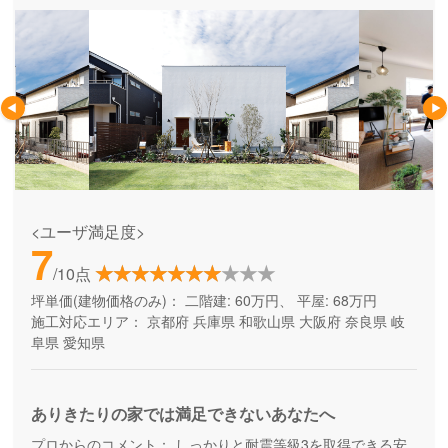
<ユーザ満足度>
7
/10点
坪単価(建物価格のみ)：
二階建: 60万円、 平屋: 68万円
施工対応エリア：
京都府
兵庫県
和歌山県
大阪府
奈良県
岐
阜県
愛知県
ありきたりの家では満足できないあなたへ
プロからのコメント：
しっかりと耐震等級3を取得できる安