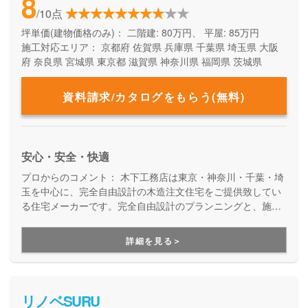
8
/10点
坪単価(建物価格のみ)：
二階建: 80万円、 平屋: 85万円
施工対応エリア：
京都府
佐賀県
兵庫県
千葉県
埼玉県
大阪
府
奈良県
宮城県
東京都
滋賀県
神奈川県
福岡県
茨城県
資料請求/カタログをもらう(無料)
安心・安全・快適
プロからのコメント：
木下工務店は東京・神奈川・千葉・埼
玉を中心に、完全自由設計の木造注文住宅をご提供致してい
る住宅メーカーです。完全自由設計のプランニングと、施工
力の高い職人たちによる安心の住まいづくり。職人の腕が確
かだからこそ叶えらえる「完全自由設計」の注文住宅を実現
詳細を見る＞
できます。性能や保証も万全なので安心です。
リノベSURU