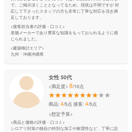
で、ご掲示頂くこととなってるため、現状は不明ですが 対
応して下さったスタッフの方も非常に丁寧な対応を頂き満
足しております。
<接客担当者の評価・口コミ>
老舗メーカーであり豊富な知識をもっておられるように感
じられました。
<建築検討エリア>
九州・沖縄沖縄県
女性 50代
8
<満足度>
/10点
4
4
商品:
/5点
接客:
/5点
<想定予算>
<商品と価格の評価・口コミ>
シロアリ対策の独自の特別な加工や耐震性など、丁寧に説