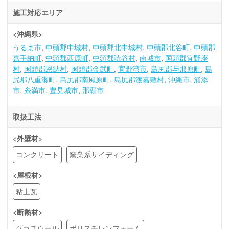
施工対応エリア
<沖縄県>
うるま市
中頭郡中城村
中頭郡北中城村
中頭郡北谷町
中頭郡
嘉手納町
中頭郡西原町
中頭郡読谷村
南城市
国頭郡宜野座
村
国頭郡恩納村
国頭郡金武町
宜野湾市
島尻郡与那原町
島
尻郡八重瀬町
島尻郡南風原町
島尻郡渡嘉敷村
沖縄市
浦添
市
糸満市
豊見城市
那覇市
取扱工法
<外壁材>
コンクリート
窯業系サイディング
<屋根材>
粘土瓦
<断熱材>
グラスウール
ポリスチレンフォーム