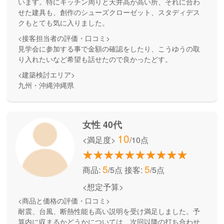
います。特にキッチン周りと天井高が高い所、それに合わ
せた建具も、創作のシューズクローゼット、スタディデス
クもとても気に入りました。
<接客担当者の評価・口コミ>
見学会に参加する事で金額の確認をしたり、こうゆうの取
り入れたいなど希望も話せたので良かったどす。
<建築検討エリア>
九州・沖縄沖縄県
女性 40代
10
<満足度>
/10点
5
5
商品:
/5点
接客:
/5点
<想定予算>
<商品と価格の評価・口コミ>
耐震、台風、断熱性能も高い説明を受け満足しました。予
算内に収まるかどうかについては、次回以降の打ち合わせ