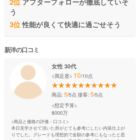
2位
アフターフォローが徹底していそ
う
3位
性能が良くて快適に過ごせそう
新洋の口コミ
女性 30代
10
<満足度>
/10点
5
5
商品:
/5点
接客:
/5点
<想定予算>
8000万
<商品と価格の評価・口コミ>
本日見学させて頂いた所がとても参考にしたい内装仕上が
りでした。グレードも理想的で金額の参考にもなったと思