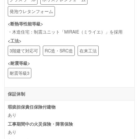
発泡ウレタンフォーム
<断熱等性能等級>
・木造住宅：制震ユニット「MIRAIE（ミライエ）」を採用
<工法>
3階建て対応可
RC造・SRC造
在来工法
<耐震等級>
耐震等級3
保証体制
瑕疵担保責任保険付建物
あり
工事期間中の火災保険・障害保険
あり