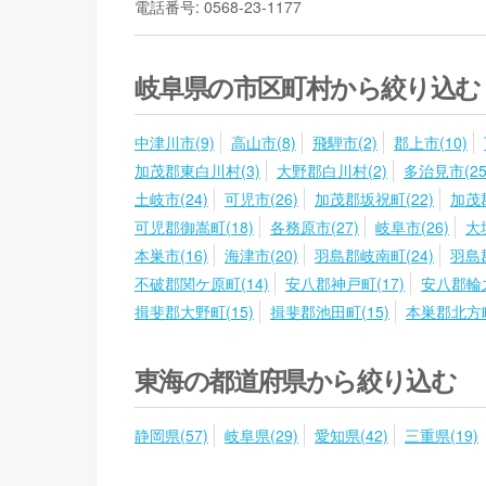
電話番号: 0568-23-1177
岐阜県の市区町村から絞り込む
中津川市(9)
高山市(8)
飛騨市(2)
郡上市(10)
加茂郡東白川村(3)
大野郡白川村(2)
多治見市(25
土岐市(24)
可児市(26)
加茂郡坂祝町(22)
加茂郡
可児郡御嵩町(18)
各務原市(27)
岐阜市(26)
大
本巣市(16)
海津市(20)
羽島郡岐南町(24)
羽島郡
不破郡関ケ原町(14)
安八郡神戸町(17)
安八郡輪之
揖斐郡大野町(15)
揖斐郡池田町(15)
本巣郡北方町
東海の都道府県から絞り込む
静岡県(57)
岐阜県(29)
愛知県(42)
三重県(19)