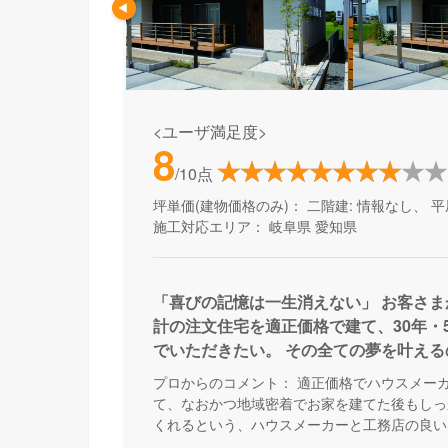
<ユーザ満足度>
8
/10点
坪単価(建物価格のみ)：
二階建: 情報なし、 平
施工対応エリア：
岐阜県
愛知県
「喜びの記憶は一生消えない」 お客さ
計の注文住宅を適正価格で建て、30年・5
でいただきたい。 その全ての夢を叶え
ムです。 ※品質とデザイン性を高めたハ
プロからのコメント：
適正価格でハウスメー
を抑え地域に密着した工務店の良さを融
て、なおかつ地域密着でお家を建てた後もしっ
ホームビルダーです。
くれるという、ハウスメーカーと工務店の良い
シュホームです。土地探しや資金計画について