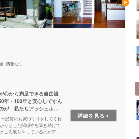
屋: 情報なし
まが心から満足できる自由設
0年・100年と安心してすん
るのが 私たちアッシュホー
詳細を見る＞
ウスメーカーの良さと、価格
カー品質のお家づくりをしてくれ
合させた住宅を実現できる
かりとした関係性を築き続けて
ところ取りをしているのがアッ
のセミナーを行い、お客様にも