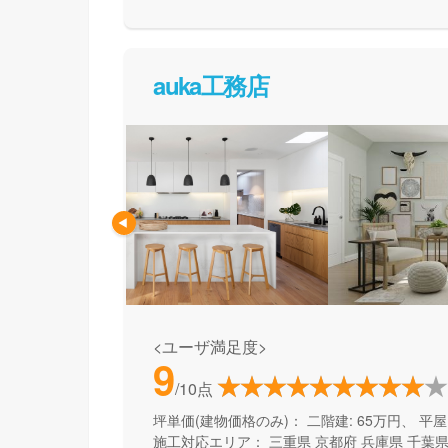
お家づくりの知識を持って頂いた上で一緒にお
め方をしているので、お客様自身も納得してお
す。
auka工務店
<ユーザ満足度>
9
/10点
坪単価(建物価格のみ)：
二階建: 65万円、 平屋:
施工対応エリア：
三重県
京都府
兵庫県
千葉