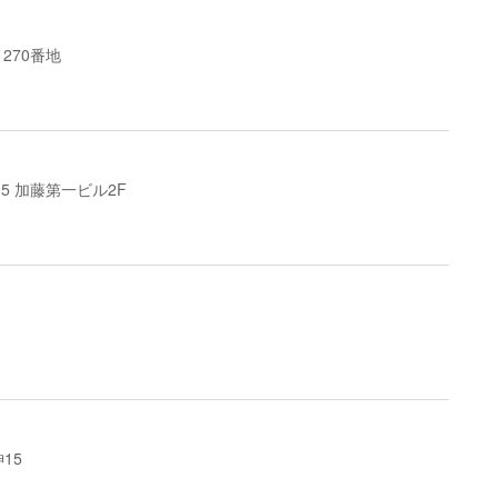
1270番地
2-5 加藤第一ビル2F
15