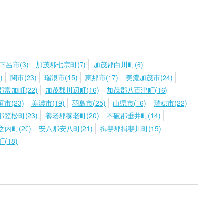
下呂市(3)
加茂郡七宗町(7)
加茂郡白川町(6)
)
関市(23)
瑞浪市(15)
恵那市(17)
美濃加茂市(24)
富加町(22)
加茂郡川辺町(16)
加茂郡八百津町(16)
垣市(23)
美濃市(19)
羽島市(25)
山県市(16)
瑞穂市(22)
笠松町(23)
養老郡養老町(20)
不破郡垂井町(14)
内町(20)
安八郡安八町(21)
揖斐郡揖斐川町(15)
(18)