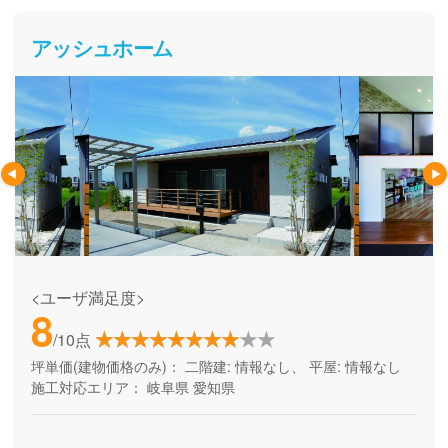
アッシュホーム
<ユーザ満足度>
8
/10点
坪単価(建物価格のみ)：
二階建: 情報なし、 平屋: 情報なし
施工対応エリア：
岐阜県
愛知県