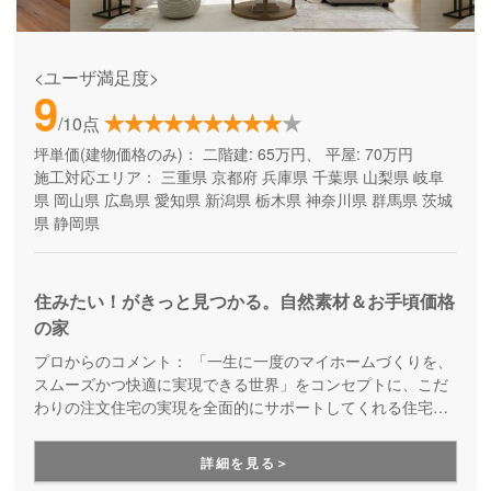
<ユーザ満足度>
9
/10点
坪単価(建物価格のみ)：
二階建: 65万円、 平屋: 70万円
施工対応エリア：
三重県
京都府
兵庫県
千葉県
山梨県
岐阜
県
岡山県
広島県
愛知県
新潟県
栃木県
神奈川県
群馬県
茨城
県
静岡県
住みたい！がきっと見つかる。自然素材＆お手頃価格
の家
プロからのコメント：
「一生に一度のマイホームづくりを、
スムーズかつ快適に実現できる世界」をコンセプトに、こだ
わりの注文住宅の実現を全面的にサポートしてくれる住宅メ
ーカー。土地探しや資金計画から、高デザイン・高性能・高
耐久の安心快適な住まいづくり、暮らし始めた後のメンテナ
詳細を見る＞
ンスや将来的なリフォームのことまで、まるっとお任せいた