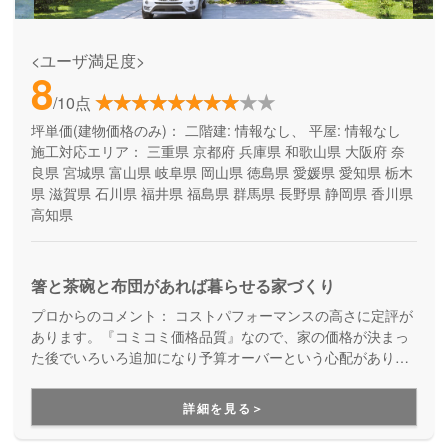
<ユーザ満足度>
8
/10点
坪単価(建物価格のみ)：
二階建: 情報なし、 平屋: 情報なし
施工対応エリア：
三重県
京都府
兵庫県
和歌山県
大阪府
奈
良県
宮城県
富山県
岐阜県
岡山県
徳島県
愛媛県
愛知県
栃木
県
滋賀県
石川県
福井県
福島県
群馬県
長野県
静岡県
香川県
高知県
箸と茶碗と布団があれば暮らせる家づくり
プロからのコメント：
コストパフォーマンスの高さに定評が
あります。『コミコミ価格品質』なので、家の価格が決まっ
た後でいろいろ追加になり予算オーバーという心配がありま
せん。ただのローコスト住宅ではない、高品質・高性能も叶
える家づくりです。
詳細を見る＞