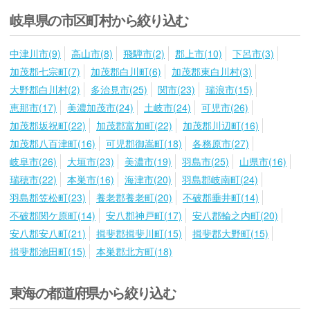
岐阜県の市区町村から絞り込む
中津川市(9)
高山市(8)
飛騨市(2)
郡上市(10)
下呂市(3)
加茂郡七宗町(7)
加茂郡白川町(6)
加茂郡東白川村(3)
大野郡白川村(2)
多治見市(25)
関市(23)
瑞浪市(15)
恵那市(17)
美濃加茂市(24)
土岐市(24)
可児市(26)
加茂郡坂祝町(22)
加茂郡富加町(22)
加茂郡川辺町(16)
加茂郡八百津町(16)
可児郡御嵩町(18)
各務原市(27)
岐阜市(26)
大垣市(23)
美濃市(19)
羽島市(25)
山県市(16)
瑞穂市(22)
本巣市(16)
海津市(20)
羽島郡岐南町(24)
羽島郡笠松町(23)
養老郡養老町(20)
不破郡垂井町(14)
不破郡関ケ原町(14)
安八郡神戸町(17)
安八郡輪之内町(20)
安八郡安八町(21)
揖斐郡揖斐川町(15)
揖斐郡大野町(15)
揖斐郡池田町(15)
本巣郡北方町(18)
東海の都道府県から絞り込む