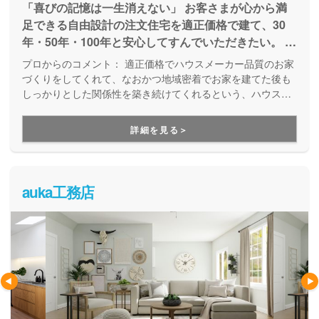
「喜びの記憶は一生消えない」 お客さまが心から満
足できる自由設計の注文住宅を適正価格で建て、30
年・50年・100年と安心してすんでいただきたい。 そ
の全ての夢を叶えるのが 私たちアッシュホームで
プロからのコメント：
適正価格でハウスメーカー品質のお家
す。 ※品質とデザイン性を高めたハウスメーカーの良
づくりをしてくれて、なおかつ地域密着でお家を建てた後も
さと、価格を抑え地域に密着した工務店の良さを融合
しっかりとした関係性を築き続けてくれるという、ハウスメ
ーカーと工務店の良いところ取りをしているのがアッシュホ
させた住宅を実現できるホームビルダーです。
ームです。土地探しや資金計画についてのセミナーを行い、
詳細を見る＞
お客様にもお家づくりの知識を持って頂いた上で一緒にお家
づくりを考えていくという進め方をしているので、お客様自
身も納得してお家づくりを進めることが出来ます。
auka工務店