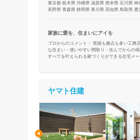
東京都
栃木県
沖縄県
滋賀県
熊本県
石川県
神
長野県
青森県
静岡県
香川県
高知県
鳥取県
鹿
家族に愛を、住まいにアイを
プロからのコメント：
実績も拠点も多い工務
な住まい・使いやすい間取り・住んでからの保
すべてを叶えられる家づくりができる住宅メー
て活用できる間取り提案も得意なので、末長く
めの方、安心できるプロにまるっとお任せした
ヤマト住建