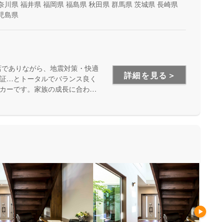
奈川県
福井県
福岡県
福島県
秋田県
群馬県
茨城県
長崎県
児島県
店でありながら、地震対策・快適
詳細を見る＞
証…とトータルでバランス良く
カーです。家族の成長に合わせ
安心して暮らせる住まいをお求
い方にもお勧めしています。