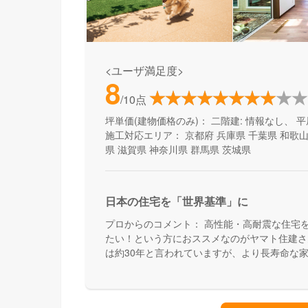
<ユーザ満足度>
8
/10点
坪単価(建物価格のみ)：
二階建: 情報なし、 平
施工対応エリア：
京都府
兵庫県
千葉県
和歌
県
滋賀県
神奈川県
群馬県
茨城県
日本の住宅を「世界基準」に
プロからのコメント：
高性能・高耐震な住宅
たい！という方におススメなのがヤマト住建さ
は約30年と言われていますが、より長寿命な
んです。