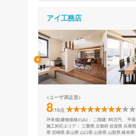
アイ工務店
<ユーザ満足度>
8
/10点
坪単価(建物価格のみ)：
二階建: 85万円、 平屋:
施工対応エリア：
三重県
京都府
佐賀県
兵庫
県
宮崎県
富山県
山口県
山形県
山梨県
岐阜県