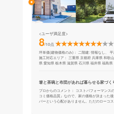
<ユーザ満足度>
8
/10点
坪単価(建物価格のみ)：
二階建: 情報なし、 平
施工対応エリア：
三重県
京都府
兵庫県
和歌
県
愛知県
栃木県
滋賀県
石川県
福井県
福島県
箸と茶碗と布団があれば暮らせる家づく
プロからのコメント：
コストパフォーマンス
コミ価格品質』なので、家の価格が決まった後
バーという心配がありません。ただのローコス
能も叶える家づくりです。