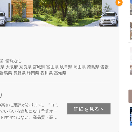
屋: 情報なし
山県
大阪府
奈良県
宮城県
富山県
岐阜県
岡山県
徳島県
愛媛
群馬県
長野県
静岡県
香川県
高知県
り
の高さに定評があります。『コミ
詳細を見る＞
でいろいろ追加になり予算オー
ト住宅ではない、高品質・高性