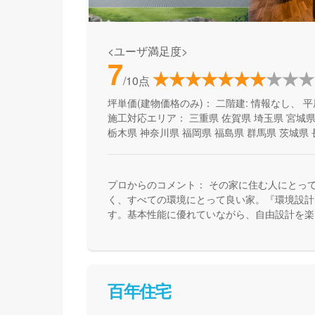
<ユーザ満足度>
7
/10点
坪単価(建物価格のみ)：
二階建: 情報なし、 平
施工対応エリア：
三重県
佐賀県
埼玉県
宮城
栃木県
神奈川県
福岡県
福島県
群馬県
茨城県
プロからのコメント：
その家に住む人にとっ
く、すべての環境にとって良い家。『環境設計
す。基本性能に優れていながら、自由設計を楽
で、健康快適で、そしてエコな住宅を提供して
百年住宅