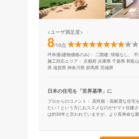
<ユーザ満足度>
8
/10点
坪単価(建物価格のみ)：
二階建: 情報なし、 平
施工対応エリア：
京都府
兵庫県
千葉県
和歌
県
滋賀県
神奈川県
群馬県
茨城県
日本の住宅を「世界基準」に
プロからのコメント：
高性能・高耐震な住宅
たい！という方におススメなのがヤマト住建さ
は約30年と言われていますが、より長寿命な
んです。