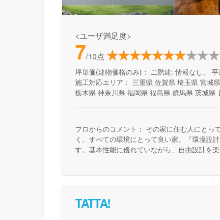
<ユーザ満足度>
7
/10点
坪単価(建物価格のみ)：
二階建: 情報なし、 平
施工対応エリア：
三重県
佐賀県
埼玉県
宮城
栃木県
神奈川県
福岡県
福島県
群馬県
茨城県
プロからのコメント：
その家に住む人にとっ
く、すべての環境にとって良い家。『環境設計
す。基本性能に優れていながら、自由設計を楽
で、健康快適で、そしてエコな住宅を提供して
TATTA!