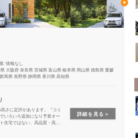
屋: 情報なし
山県
大阪府
奈良県
宮城県
富山県
岐阜県
岡山県
徳島県
愛媛
群馬県
長野県
静岡県
香川県
高知県
り
の高さに定評があります。『コミ
詳細を見る＞
でいろいろ追加になり予算オー
ト住宅ではない、高品質・高性