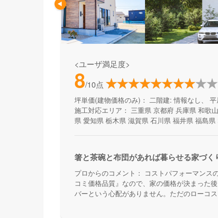
<ユーザ満足度>
8
/10点
坪単価(建物価格のみ)：
二階建: 情報なし、 平
施工対応エリア：
三重県
京都府
兵庫県
和歌
県
愛知県
栃木県
滋賀県
石川県
福井県
福島県
箸と茶碗と布団があれば暮らせる家づく
プロからのコメント：
コストパフォーマンス
コミ価格品質』なので、家の価格が決まった後
バーという心配がありません。ただのローコス
能も叶える家づくりです。