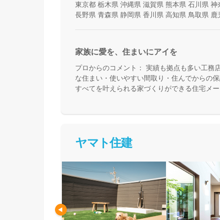
東京都
栃木県
沖縄県
滋賀県
熊本県
石川県
神
長野県
青森県
静岡県
香川県
高知県
鳥取県
鹿
家族に愛を、住まいにアイを
プロからのコメント：
実績も拠点も多い工務
な住まい・使いやすい間取り・住んでからの保
すべてを叶えられる家づくりができる住宅メー
て活用できる間取り提案も得意なので、末長く
めの方、安心できるプロにまるっとお任せした
ヤマト住建