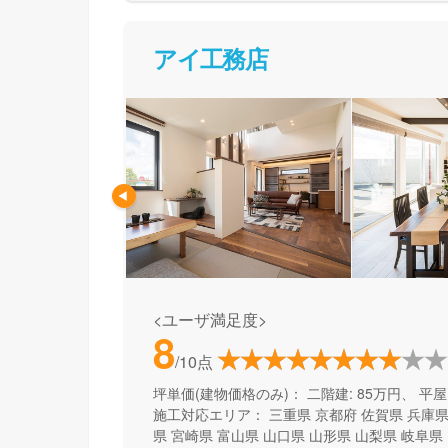
アイ工務店
<ユーザ満足度>
8
/10点
坪単価(建物価格のみ)：
二階建: 85万円、 平屋:
施工対応エリア：
三重県
京都府
佐賀県
兵庫
県
宮崎県
富山県
山口県
山形県
山梨県
岐阜県