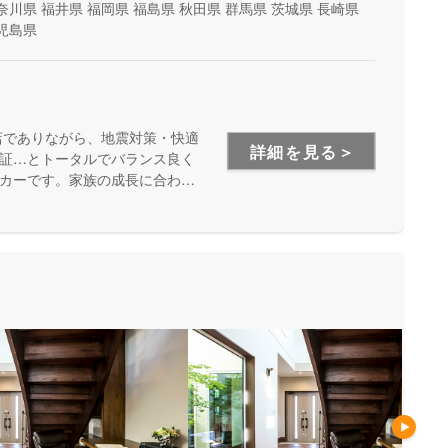
奈川県
福井県
福岡県
福島県
秋田県
群馬県
茨城県
長崎県
児島県
店でありながら、地震対策・快適
詳細を見る＞
証…とトータルでバランス良く
カーです。家族の成長に合わせ
安心して暮らせる住まいをお求
い方にもお勧めしています。