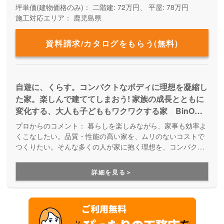
坪単価(建物価格のみ)：
二階建: 72万円、 平屋: 78万円
施工対応エリア：
鹿児島県
資料請求/カタログをもらう(無料)
自遊に、くらす。コンパクトなボディに理想を凝縮し
た家。楽しんで建ててしまおう! 家族の成長とともに
変化する、大人も子どももワクワクする家 BinOで
自遊なくらしを手に入れよう！ 限られたスペースで
プロからのコメント：
暮らしを楽しみながら、家事も効率よ
もゆったりと心地よく暮らしたい。いつも家族とつな
くこなしたい。品質・性能の高い家を、ムリのないコストで
がりながら、自分の趣味やひとりの時間も大切にした
つくりたい。そんな多くの人が家に抱く理想を、コンパクト
なボディに凝縮した規格住宅を提案しています。完成後のア
い。ムダなスペースはなくしても、収納はたっぷりほ
フターサポートもしっかりしているので、住み始めてから先
しい。暮らしを楽しみながら、家事も効率よくこなし
詳細を見る＞
の暮らしを末長く見守ってくれる住宅ブランドです。
たい。 暮らしやすさを叶えながら、遊びゴコロも忘
れない『BinO』だからできる暮らしを家族みんなで
楽しもう。