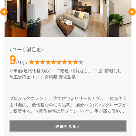
<ユーザ満足度>
9
/10点
坪単価(建物価格のみ)：
二階建: 情報なし、 平屋: 情報なし
施工対応エリア：
宮崎県
鹿児島県
プロからのコメント：
注文住宅よりリーズナブル、 建売住宅
より自由、 低価格なのに高品質。 国分ハウジンググループが
ご提案する、企画型住宅の新ブランドです。手が届く価格
で、おしゃれで快適なマイホームを手に入れたい方にお勧め
しています。土地探しやローンのご相談からお任せくださ
詳細を見る＞
い。