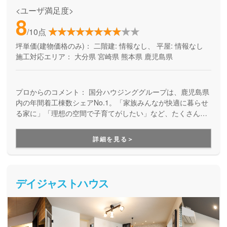
<ユーザ満足度>
8
/10点
坪単価(建物価格のみ)：
二階建: 情報なし、 平屋: 情報なし
施工対応エリア：
大分県
宮崎県
熊本県
鹿児島県
プロからのコメント：
国分ハウジンググループは、鹿児島県
内の年間着工棟数シェアNo.1。「家族みんなが快適に暮らせ
る家に」「理想の空間で子育てがしたい」など、たくさんの
ご家族の願いを形にしてきたからこそ、叶えられる家づくり
があります。この住宅ブランドでは、月々5万円台から、自己
詳細を見る＞
資金0円からでも叶う家づくりを提案しています。土地探しや
資金計画のご相談から、理想の家づくりのすべてをお手伝い
します。
デイジャストハウス