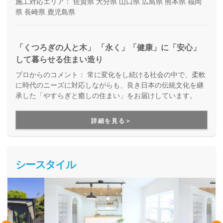
施工対応エリア：
佐賀県
大分県
山口県
広島県
熊本県
福岡
県
長崎県
鹿児島県
「くつろぎの人と木」 「永く」「健康」に「安心」
して暮らせる住まい造り
プロからのコメント：
常に変化をし続ける社会の中で、柔軟
に時代のニーズに対応しながらも、良き日本の伝統文化を継
承した「やすらぎと癒しの住まい」をお届けしています。
詳細を見る＞
シースタイル