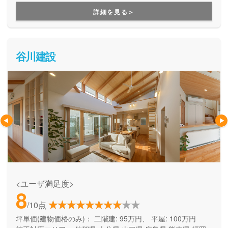
用できる間取り提案も得意なので、末長く安心して暮らせる
詳細を見る＞
住まいをお求めの方、安心できるプロにまるっとお任せした
い方にもお勧めしています。
谷川建設
<ユーザ満足度>
8
/10点
坪単価(建物価格のみ)：
二階建: 95万円、 平屋: 100万円