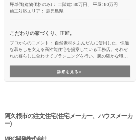
坪単価(建物価格のみ)：
二階建: 80万円、 平屋: 80万円
施工対応エリア：
鹿児島県
こだわりの家づくり、正匠。
プロからのコメント：
自然素材をふんだんに使用した、快適
な暮らしを支える高性能住宅を提案している工務店。それぞ
れの暮らしに合わせてプランニングを行い、腕の確かな職人
が一棟一棟丁寧に建てる、身体にやさしい家づくりです。健
康的な暮らしに重点を置いて家づくりをお考えの方にお勧め
詳細を見る＞
しています。
阿久根市の注文住宅(住宅メーカー、ハウスメーカ
ー)
MBC開発株式会社