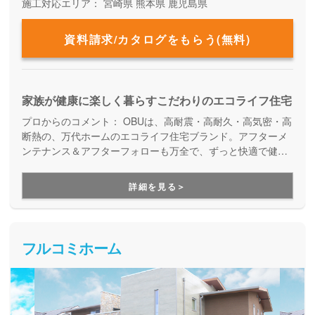
施工対応エリア：
宮崎県
熊本県
鹿児島県
資料請求/カタログをもらう(無料)
家族が健康に楽しく暮らすこだわりのエコライフ住宅
プロからのコメント：
OBUは、高耐震・高耐久・高気密・高
断熱の、万代ホームのエコライフ住宅ブランド。アフターメ
ンテナンス＆アフターフォローも万全で、ずっと快適で健康
的に暮らせる住宅を提供しています。５年・10年・20年…と
経ったときにも、建てて良かったと思える家づくりです。
詳細を見る＞
フルコミホーム