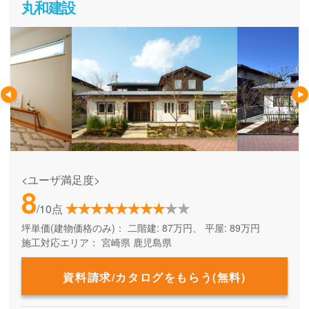
丸和建設
<ユーザ満足度>
8
/10点
坪単価(建物価格のみ)：
二階建: 87万円、 平屋: 89万円
施工対応エリア：
宮崎県
鹿児島県
資料請求/カタログをもらう(無料)