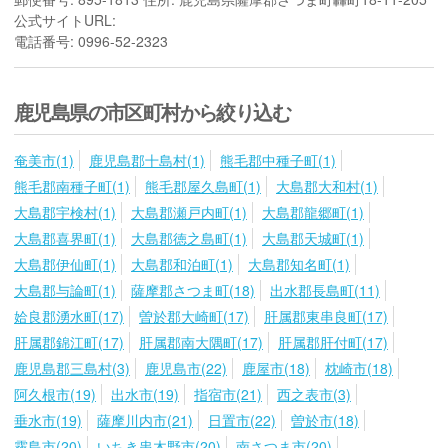
公式サイトURL:
電話番号: 0996-52-2323
鹿児島県の市区町村から絞り込む
奄美市(1)
鹿児島郡十島村(1)
熊毛郡中種子町(1)
熊毛郡南種子町(1)
熊毛郡屋久島町(1)
大島郡大和村(1)
大島郡宇検村(1)
大島郡瀬戸内町(1)
大島郡龍郷町(1)
大島郡喜界町(1)
大島郡徳之島町(1)
大島郡天城町(1)
大島郡伊仙町(1)
大島郡和泊町(1)
大島郡知名町(1)
大島郡与論町(1)
薩摩郡さつま町(18)
出水郡長島町(11)
姶良郡湧水町(17)
曽於郡大崎町(17)
肝属郡東串良町(17)
肝属郡錦江町(17)
肝属郡南大隅町(17)
肝属郡肝付町(17)
鹿児島郡三島村(3)
鹿児島市(22)
鹿屋市(18)
枕崎市(18)
阿久根市(19)
出水市(19)
指宿市(21)
西之表市(3)
垂水市(19)
薩摩川内市(21)
日置市(22)
曽於市(18)
霧島市(20)
いちき串木野市(20)
南さつま市(20)