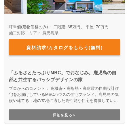
坪単価(建物価格のみ)：
二階建: 65万円、 平屋: 70万円
施工対応エリア：
鹿児島県
資料請求/カタログをもらう(無料)
「ふるさとたっぷりMBC」でおなじみ。鹿児島の自
然と共生するパッシブデザインの家
プロからのコメント：
高機密・高断熱・高耐震の自由設計住
宅をお届けしているMBCハウスの住宅ブランド。鹿児島の気
候や建てる土地の立地に適した高性能な住宅を提供していま
す。鹿児島で40年以上にわたり、4,000棟を超える住まいづ
くりを手掛けてきたMBCハウスが手がける住宅だから、性能
詳細を見る＞
もアフターサポートも安心です。