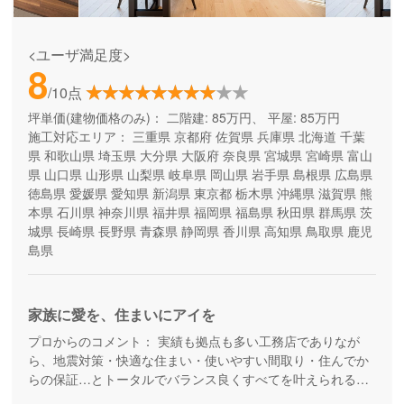
<ユーザ満足度>
8
/10点
坪単価(建物価格のみ)：
二階建: 85万円、 平屋: 85万円
施工対応エリア：
三重県
京都府
佐賀県
兵庫県
北海道
千葉
県
和歌山県
埼玉県
大分県
大阪府
奈良県
宮城県
宮崎県
富山
県
山口県
山形県
山梨県
岐阜県
岡山県
岩手県
島根県
広島県
徳島県
愛媛県
愛知県
新潟県
東京都
栃木県
沖縄県
滋賀県
熊
本県
石川県
神奈川県
福井県
福岡県
福島県
秋田県
群馬県
茨
城県
長崎県
長野県
青森県
静岡県
香川県
高知県
鳥取県
鹿児
島県
家族に愛を、住まいにアイを
プロからのコメント：
実績も拠点も多い工務店でありなが
ら、地震対策・快適な住まい・使いやすい間取り・住んでか
らの保証…とトータルでバランス良くすべてを叶えられる家
づくりができる住宅メーカーです。家族の成長に合わせて活