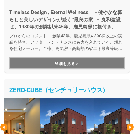
Timeless Design , Eternal Wellness －健やかな暮
らしと美しいデザインが続く“最良の家”－ 丸和建設
は、1980年の創業以来45年、鹿児島県に根付き、
『住』を基軸とした様々な事業を展開しています。こ
プロからのコメント：
創業43年、鹿児島県4,300棟以上の実
れまで累積4,500棟以上の住まいを提供させていただ
績を持ち、アフターメンテナンスにも力を入れている、頼れ
いてきた中で、家族の生涯の幸せを実現できる本当に
る住宅メーカー。全棟、高気密・高断熱の省エネ最高等級の
家づくりです。こだわりの自然素材を活かした快適×健康住宅
価値の高い家とは何なのかを考えてきました。その1
で、入居後、アレルギーや喘息・鼻炎などが改善したという
つの答えが、『健やかな暮らしと美しいデザインが続
詳細を見る＞
嬉しい報告も少なくありません。宿泊体感ができるモデルハ
く、“最良の家”』だと考えています。 家族皆、いつ
ウスも用意されています。
までも健康で安心して暮
ZERO-CUBE（センチュリーハウス）