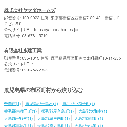
株式会社ヤマダホームズ
郵便番号: 160-0023 住所: 東京都新宿区西新宿7-22-43 新宿ＪＥ
Ｃビル5Ｆ
公式サイトURL: https://yamadahomes.jp/
電話番号: 03-6731-5710
有限会社永建工業
郵便番号: 895-1813 住所: 鹿児島県薩摩郡さつま町轟町18-11-205
公式サイトURL:
電話番号: 0996-52-2323
鹿児島県の市区町村から絞り込む
奄美市(1)
鹿児島郡十島村(1)
熊毛郡中種子町(1)
熊毛郡南種子町(1)
熊毛郡屋久島町(1)
大島郡大和村(1)
大島郡宇検村(1)
大島郡瀬戸内町(1)
大島郡龍郷町(1)
大島郡喜界町(1)
大島郡徳之島町(1)
大島郡天城町(1)