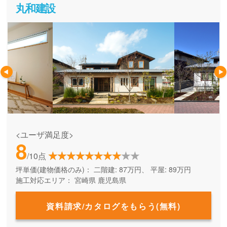
丸和建設
<ユーザ満足度>
8
/10点
坪単価(建物価格のみ)：
二階建: 87万円、 平屋: 89万円
施工対応エリア：
宮崎県
鹿児島県
資料請求/カタログをもらう(無料)