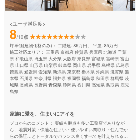
<ユーザ満足度>
8
/10点
坪単価(建物価格のみ)：
二階建: 85万円、 平屋: 85万円
施工対応エリア：
三重県
京都府
佐賀県
兵庫県
北海道
千葉
県
和歌山県
埼玉県
大分県
大阪府
奈良県
宮城県
宮崎県
富山
県
山口県
山形県
山梨県
岐阜県
岡山県
岩手県
島根県
広島県
徳島県
愛媛県
愛知県
新潟県
東京都
栃木県
沖縄県
滋賀県
熊
本県
石川県
神奈川県
福井県
福岡県
福島県
秋田県
群馬県
茨
城県
長崎県
長野県
青森県
静岡県
香川県
高知県
鳥取県
鹿児
島県
家族に愛を、住まいにアイを
プロからのコメント：
実績も拠点も多い工務店でありなが
ら、地震対策・快適な住まい・使いやすい間取り・住んでか
らの保証…とトータルでバランス良くすべてを叶えられる家