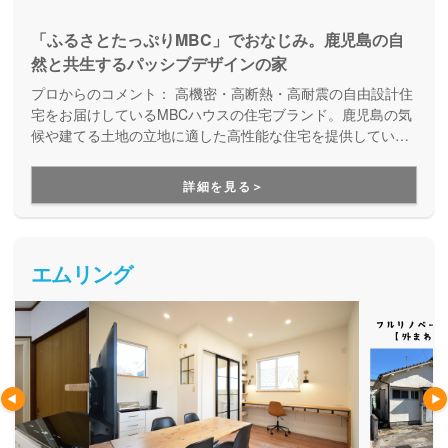
「ふるさとたっぷりMBC」でおなじみ。鹿児島の自
然と共生するパッシブデザインの家
プロからのコメント：
高機密・高断熱・高耐震の自由設計住
宅をお届けしているMBCハウスの住宅ブランド。鹿児島の気
候や建てる土地の立地に適した高性能な住宅を提供していま
す。鹿児島で40年以上にわたり、4,000棟を超える住まいづ
くりを手掛けてきたMBCハウスが手がける住宅だから、性能
詳細を見る＞
もアフターサポートも安心です。
エムリング