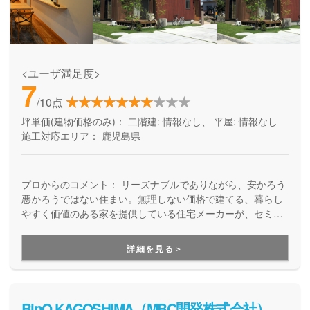
<ユーザ満足度>
7
/10点
坪単価(建物価格のみ)：
二階建: 情報なし、 平屋: 情報なし
施工対応エリア：
鹿児島県
プロからのコメント：
リーズナブルでありながら、安かろう
悪かろうではない住まい。無理しない価格で建てる、暮らし
やすく価値のある家を提供している住宅メーカーが、セミオ
ーダー型のZERO-CUBEを手がけています。土地や資金計画
のご相談から、お任せください。
詳細を見る＞
BinO KAGOSHIMA（MBC開発株式会社）