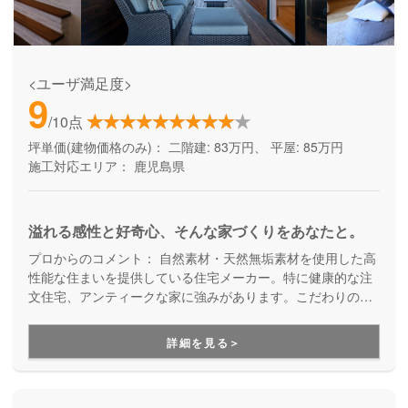
<ユーザ満足度>
9
/10点
坪単価(建物価格のみ)：
二階建: 83万円、 平屋: 85万円
施工対応エリア：
鹿児島県
溢れる感性と好奇心、そんな家づくりをあなたと。
プロからのコメント：
自然素材・天然無垢素材を使用した高
性能な住まいを提供している住宅メーカー。特に健康的な注
文住宅、アンティークな家に強みがあります。こだわりの趣
味を楽しめる家づくりや店舗併用物件を建てたい方にもお勧
めです。災害にも強く安心安全、納得の住まいが実現しま
詳細を見る＞
す。