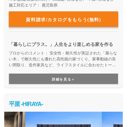
施工対応エリア：
鹿児島県
資料請求/カタログをもらう(無料)
「暮らしにプラス。」人生をより楽しめる家を作る
プロからのコメント：
安全性・耐久性が実証された「腐らな
い木」で耐久性にも優れた高性能の家づくり。家事動線の良
い間取り、造作家具など、ライフスタイルに合わせたトータ
ルの提案力が魅力です。屋上庭園が得意で、南九州No.1の屋
上実績があります。もちろん屋上のない家も実績豊富。リフ
詳細を見る＞
ォームを専門とするグループ会社があり、建てた後も安心し
てお任せいただけます。
平屋 -HIRAYA-