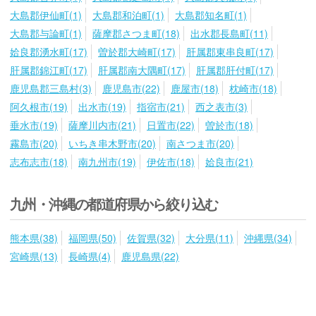
大島郡伊仙町(1)
大島郡和泊町(1)
大島郡知名町(1)
大島郡与論町(1)
薩摩郡さつま町(18)
出水郡長島町(11)
姶良郡湧水町(17)
曽於郡大崎町(17)
肝属郡東串良町(17)
肝属郡錦江町(17)
肝属郡南大隅町(17)
肝属郡肝付町(17)
鹿児島郡三島村(3)
鹿児島市(22)
鹿屋市(18)
枕崎市(18)
阿久根市(19)
出水市(19)
指宿市(21)
西之表市(3)
垂水市(19)
薩摩川内市(21)
日置市(22)
曽於市(18)
霧島市(20)
いちき串木野市(20)
南さつま市(20)
志布志市(18)
南九州市(19)
伊佐市(18)
姶良市(21)
九州・沖縄の都道府県から絞り込む
熊本県(38)
福岡県(50)
佐賀県(32)
大分県(11)
沖縄県(34)
宮崎県(13)
長崎県(4)
鹿児島県(22)