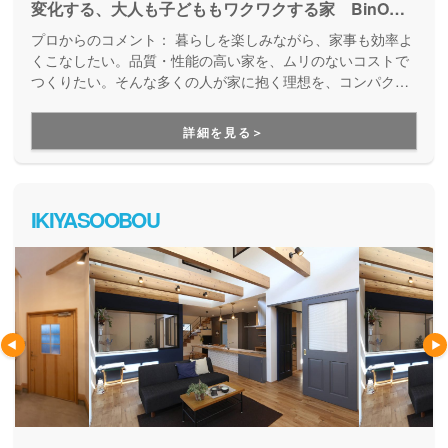
変化する、大人も子どももワクワクする家 BinOで
自遊なくらしを手に入れよう！ 限られたスペースで
プロからのコメント：
暮らしを楽しみながら、家事も効率よ
もゆったりと心地よく暮らしたい。いつも家族とつな
くこなしたい。品質・性能の高い家を、ムリのないコストで
がりながら、自分の趣味やひとりの時間も大切にした
つくりたい。そんな多くの人が家に抱く理想を、コンパクト
なボディに凝縮した規格住宅を提案しています。完成後のア
い。ムダなスペースはなくしても、収納はたっぷりほ
フターサポートもしっかりしているので、住み始めてから先
しい。暮らしを楽しみながら、家事も効率よくこなし
詳細を見る＞
の暮らしを末長く見守ってくれる住宅ブランドです。
たい。 暮らしやすさを叶えながら、遊びゴコロも忘
れない『BinO』だからできる暮らしを家族みんなで
楽しもう。
IKIYASOOBOU