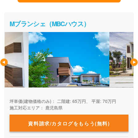
Mブランシェ（MBCハウス）
坪単価(建物価格のみ)：
二階建: 65万円、 平屋: 70万円
施工対応エリア：
鹿児島県
資料請求/カタログをもらう(無料)