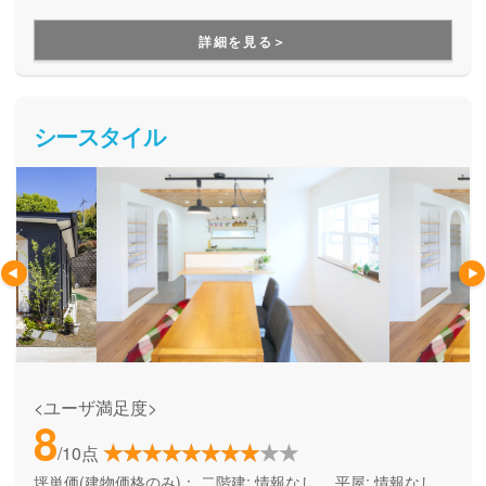
づくりができる住宅メーカーです。家族の成長に合わせて活
用できる間取り提案も得意なので、末長く安心して暮らせる
詳細を見る＞
住まいをお求めの方、安心できるプロにまるっとお任せした
い方にもお勧めしています。
シースタイル
<ユーザ満足度>
8
/10点
坪単価(建物価格のみ)：
二階建: 情報なし、 平屋: 情報なし