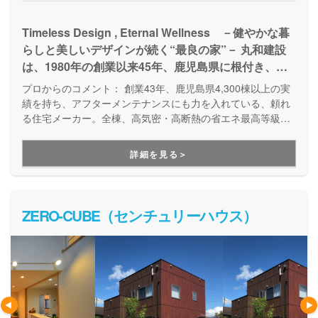
Timeless Design , Eternal Wellness －健やかな暮
らしと美しいデザインが続く“最良の家”－ 丸和建設
は、1980年の創業以来45年、鹿児島県に根付き、
『住』を基軸とした様々な事業を展開しています。こ
プロからのコメント：
創業43年、鹿児島県4,300棟以上の実
れまで累積4,500棟以上の住まいを提供させていただ
績を持ち、アフターメンテナンスにも力を入れている、頼れ
いてきた中で、家族の生涯の幸せを実現できる本当に
る住宅メーカー。全棟、高気密・高断熱の省エネ最高等級の
家づくりです。こだわりの自然素材を活かした快適×健康住宅
価値の高い家とは何なのかを考えてきました。その1
で、入居後、アレルギーや喘息・鼻炎などが改善したという
つの答えが、『健やかな暮らしと美しいデザインが続
詳細を見る＞
嬉しい報告も少なくありません。宿泊体感ができるモデルハ
く、“最良の家”』だと考えています。 家族皆、いつ
ウスも用意されています。
までも健康で安心して暮
ZERO-CUBE（センチュリーハウス）