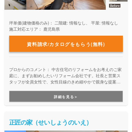
坪単価(建物価格のみ)：
二階建: 情報なし、 平屋: 情報なし
施工対応エリア：
鹿児島県
資料請求/カタログをもらう(無料)
プロからのコメント：
中古住宅のリフォームをお考えのご家
庭に、まずお勧めしたいリフォーム会社です。社長と営業ス
タッフが全員女性で、女性目線のきめ細やかで親身な提案に
定評があります。初めての家づくりやリフォームへの不安・
悩みに丁寧に寄り添い、コスト面はもちろん、ライフスタイ
詳細を見る＞
ルや好みに合わせて、一番いい方法を提案してくれます。ア
フターサポートにも力を入れているので、末長く同じところ
にメンテナンスをお願いできるのも大きな魅力です。
正匠の家（せいしょうのいえ）