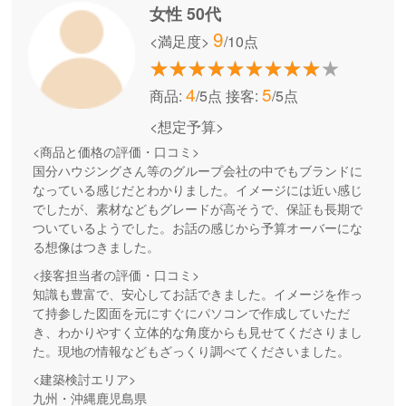
女性 50代
9
<満足度>
/10点
4
5
商品:
/5点
接客:
/5点
<想定予算>
<商品と価格の評価・口コミ>
国分ハウジングさん等のグループ会社の中でもブランドに
なっている感じだとわかりました。イメージには近い感じ
でしたが、素材などもグレードが高そうで、保証も長期で
ついているようでした。お話の感じから予算オーバーにな
る想像はつきました。
<接客担当者の評価・口コミ>
知識も豊富で、安心してお話できました。イメージを作っ
て持参した図面を元にすぐにパソコンで作成していただ
き、わかりやすく立体的な角度からも見せてくださりまし
た。現地の情報などもざっくり調べてくださいました。
<建築検討エリア>
九州・沖縄鹿児島県