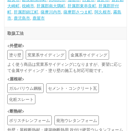
大崎町
枕崎市
肝属郡南大隅町
肝属郡東串良町
肝属郡肝付
町
肝属郡錦江町
薩摩川内市
薩摩郡さつま町
阿久根市
霧島
市
鹿児島市
鹿屋市
取扱工法
<外壁材>
塗り壁
窯業系サイディング
金属系サイディング
よく使う商品は窯業系サイディングになりますが、要望に応じ
て金属サイディング・塗り壁の施工も対応可能です。
<屋根材>
ガルバリウム鋼板
セメント・コンクリート瓦
化粧スレート
<断熱材>
ポリスチレンフォーム
発泡ウレタンフォーム
外壁・屋根断熱材：建築物断熱用 吹付け硬質ウレタンフォーム