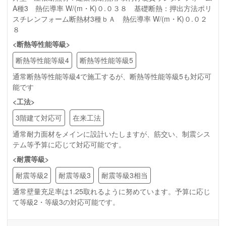
A種3 熱伝導率 W/(m・K)０.０３８ 基礎断熱：押出方法ポリ
スチレンフォーム断熱材3種ｂＡ 熱伝導率 W/(m・K)０.０２
８
<断熱等性能等級>
断熱等性能等級4
断熱等性能等級5
通常断熱等性能等級4で施工するが、断熱等性能等級5も対応可
能です
<工法>
3階建て対応可
在来工法
通常耐力面材をメインに設計いたしますが、筋交い、制震シス
テム等予算に応じて対応可能です。
<耐震等級>
耐震等級2
耐震等級3
耐震等級3相当
通常壁量充足率は1.25取れるように努めています。予算に応じ
て等級2・等級3の対応可能です。