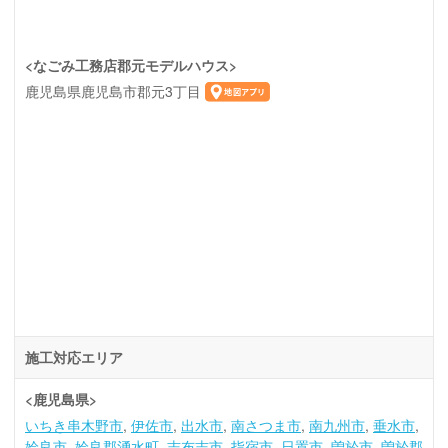
<なごみ工務店郡元モデルハウス>
鹿児島県鹿児島市郡元3丁目
施工対応エリア
<鹿児島県>
いちき串木野市
伊佐市
出水市
南さつま市
南九州市
垂水市
姶良市
姶良郡湧水町
志布志市
指宿市
日置市
曽於市
曽於郡