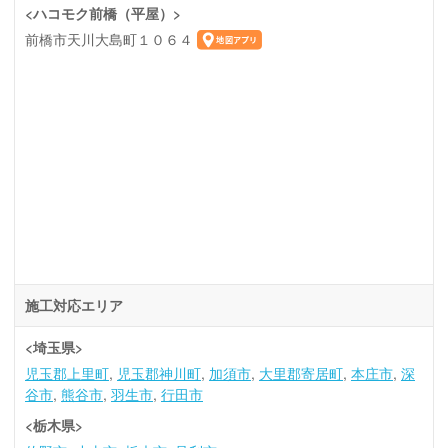
<ハコモク前橋（平屋）>
前橋市天川大島町１０６４
施工対応エリア
<埼玉県>
児玉郡上里町
児玉郡神川町
加須市
大里郡寄居町
本庄市
深
谷市
熊谷市
羽生市
行田市
<栃木県>