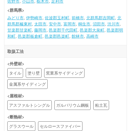
佐野市
小山市
栃木市
足利市
<群馬県>
みどり市
伊勢崎市
佐波郡玉村町
前橋市
北群馬郡吉岡町
北
群馬郡榛東村
太田市
安中市
富岡市
桐生市
沼田市
渋川市
甘楽郡甘楽町
藤岡市
邑楽郡千代田町
邑楽郡大泉町
邑楽郡明
和町
邑楽郡板倉町
邑楽郡邑楽町
館林市
高崎市
取扱工法
<外壁材>
タイル
塗り壁
窯業系サイディング
金属系サイディング
<屋根材>
アスファルトシングル
ガルバリウム鋼板
粘土瓦
<断熱材>
グラスウール
セルロースファイバー