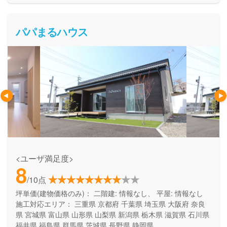
パパまるハウス
<ユーザ満足度>
8
/10点
坪単価(建物価格のみ)：
二階建: 情報なし、 平屋: 情報なし
施工対応エリア：
三重県
京都府
千葉県
埼玉県
大阪府
奈良
県
宮城県
富山県
山形県
山梨県
新潟県
栃木県
滋賀県
石川県
福井県
福島県
群馬県
茨城県
長野県
静岡県