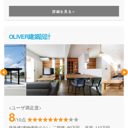
詳細を見る＞
OLIVER建築設計
<ユーザ満足度>
8
/10点
坪単価(建物価格のみ)：
二階建: 90万円、 平屋: 110万円