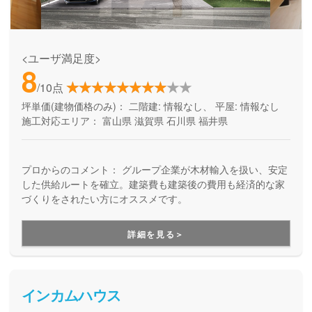
<ユーザ満足度>
8
/10点
坪単価(建物価格のみ)：
二階建: 情報なし、 平屋: 情報なし
施工対応エリア：
富山県
滋賀県
石川県
福井県
プロからのコメント：
グループ企業が木材輸入を扱い、安定
した供給ルートを確立。建築費も建築後の費用も経済的な家
づくりをされたい方にオススメです。
詳細を見る＞
インカムハウス