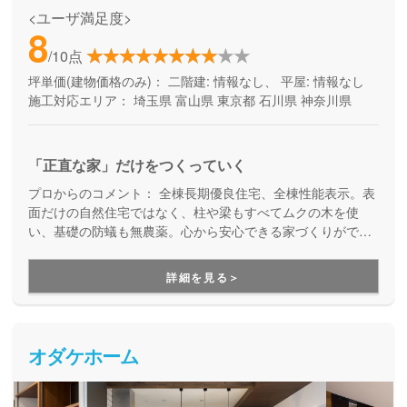
<ユーザ満足度>
8
/10点
坪単価(建物価格のみ)：
二階建: 情報なし、 平屋: 情報なし
施工対応エリア：
埼玉県
富山県
東京都
石川県
神奈川県
「正直な家」だけをつくっていく
プロからのコメント：
全棟長期優良住宅、全棟性能表示。表
面だけの自然住宅ではなく、柱や梁もすべてムクの木を使
い、基礎の防蟻も無農薬。心から安心できる家づくりができ
ます！
詳細を見る＞
オダケホーム