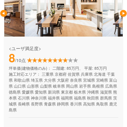
<ユーザ満足度>
8
/10点
坪単価(建物価格のみ)：
二階建: 85万円、 平屋: 85万円
施工対応エリア：
三重県
京都府
佐賀県
兵庫県
北海道
千葉
県
和歌山県
埼玉県
大分県
大阪府
奈良県
宮城県
宮崎県
富山
県
山口県
山形県
山梨県
岐阜県
岡山県
岩手県
島根県
広島県
徳島県
愛媛県
愛知県
新潟県
東京都
栃木県
沖縄県
滋賀県
熊
本県
石川県
神奈川県
福井県
福岡県
福島県
秋田県
群馬県
茨
城県
長崎県
長野県
青森県
静岡県
香川県
高知県
鳥取県
鹿児
島県