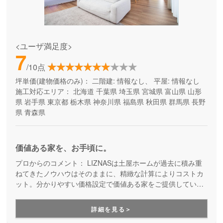
<ユーザ満足度>
7
/10点
坪単価(建物価格のみ)：
二階建: 情報なし、 平屋: 情報なし
施工対応エリア：
北海道
千葉県
埼玉県
宮城県
富山県
山形
県
岩手県
東京都
栃木県
神奈川県
福島県
秋田県
群馬県
長野
県
青森県
価値ある家を、お手頃に。
プロからのコメント：
LIZNASは土屋ホームが過去に積み重
ねてきたノウハウはそのままに、精緻な計算によりコストカ
ット。分かりやすい価格設定で価値ある家をご提供していま
す。コストパフォーマンスに優れた家づくりを行いたい方に
はぴったりの建築会社です。
詳細を見る＞