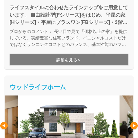
ライフスタイルに合わせたラインナップをご用意して
います。 自由設計型[Fシリーズ]をはじめ、平屋の家
[Hシリーズ]・平屋にプラスワン[FBシリーズ]・3階建
[Tシリーズ]など、 あなたにピッタリのマイホームを
プロからのコメント：
長い目で見て「価格以上の家」を提供
ご提案いたします。
している、実績豊富な住宅ブランド。イニシャルコストだけ
ではなくランニングコストとのバランス、基本性能のパフォ
ーマンスを重視した、価値ある住まいを創造しています。ラ
イフスタイルに合わせて、様々な商品を取り揃えているの
詳細を見る＞
で、なかなか家づくりの要望がまとまらない方にもお勧めで
す。
ウッドライフホーム