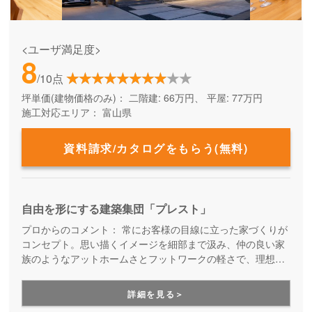
<ユーザ満足度>
8
/10点
坪単価(建物価格のみ)：
二階建: 66万円、 平屋: 77万円
施工対応エリア：
富山県
資料請求/カタログをもらう(無料)
自由を形にする建築集団「プレスト」
プロからのコメント：
常にお客様の目線に立った家づくりが
コンセプト。思い描くイメージを細部まで汲み、仲の良い家
族のようなアットホームさとフットワークの軽さで、理想の
家を実現してくれます。あれこれ叶えたこだわりのマイホー
ムを建てたい方にお勧めの住宅メーカーです。
詳細を見る＞