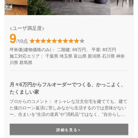
<ユーザ満足度>
9
/10点
坪単価(建物価格のみ)：
二階建: 69万円、 平屋: 83万円
施工対応エリア：
千葉県
埼玉県
富山県
新潟県
石川県
神奈
川県
群馬県
月々6万円からフルオーダーでつくる、かっこよく、
たくましい家
プロからのコメント：
オシャレな注文住宅を建てても、建て
た後のローン返済に苦しみながら生活するのでは意味がない
ー。住まいを”生活の道具”や”消耗品”ではなく、”自分らしさ
が満載の楽しい暮らしを実現するためのパートナー”として考
え、デザイン性とコストパフォーマンスの両立を実現してく
詳細を見る＞
れるブランドです。月々無理なくお支払いできる価格で、理