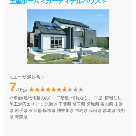
土屋ホーム＜カーディナルハウス＞
<ユーザ満足度>
7
/10点
坪単価(建物価格のみ)：
二階建: 情報なし、 平屋: 情報なし
施工対応エリア：
北海道
千葉県
埼玉県
宮城県
富山県
山形
県
岩手県
東京都
栃木県
神奈川県
福島県
秋田県
群馬県
長野
県
青森県