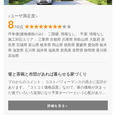
<ユーザ満足度>
8
/10点
坪単価(建物価格のみ)：
二階建: 情報なし、 平屋: 情報なし
施工対応エリア：
三重県
京都府
兵庫県
和歌山県
大阪府
奈
良県
宮城県
富山県
岐阜県
岡山県
徳島県
愛媛県
愛知県
栃木
県
滋賀県
石川県
福井県
福島県
群馬県
長野県
静岡県
香川県
高知県
箸と茶碗と布団があれば暮らせる家づくり
プロからのコメント：
コストパフォーマンスの高さに定評が
あります。『コミコミ価格品質』なので、家の価格が決まっ
た後でいろいろ追加になり予算オーバーという心配がありま
せん。ただのローコスト住宅ではない、高品質・高性能も叶
える家づくりです。
詳細を見る＞