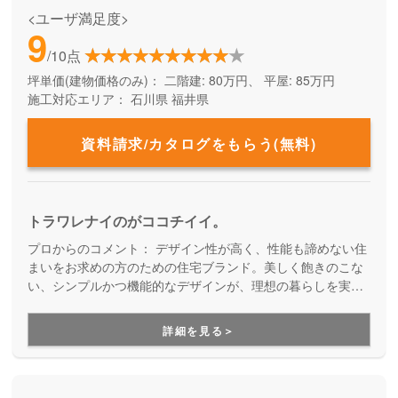
<ユーザ満足度>
9
/10点
坪単価(建物価格のみ)：
二階建: 80万円、 平屋: 85万円
施工対応エリア：
石川県
福井県
資料請求/カタログをもらう(無料)
トラワレナイのがココチイイ。
プロからのコメント：
デザイン性が高く、性能も諦めない住
まいをお求めの方のための住宅ブランド。美しく飽きのこな
い、シンプルかつ機能的なデザインが、理想の暮らしを実現
します。長い目で見ても、ずっと快適で愛着を持ち続けられ
る住まいづくりです。
詳細を見る＞