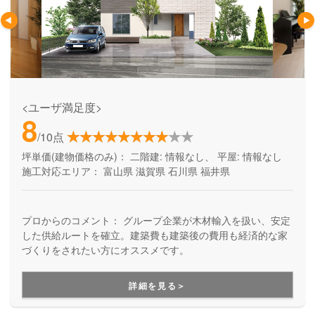
<ユーザ満足度>
8
/10点
坪単価(建物価格のみ)：
二階建: 情報なし、 平屋: 情報なし
施工対応エリア：
富山県
滋賀県
石川県
福井県
プロからのコメント：
グループ企業が木材輸入を扱い、安定
した供給ルートを確立。建築費も建築後の費用も経済的な家
づくりをされたい方にオススメです。
詳細を見る＞