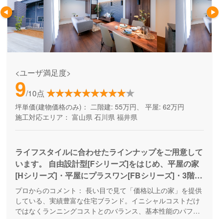
<ユーザ満足度>
9
/10点
坪単価(建物価格のみ)：
二階建: 55万円、 平屋: 62万円
施工対応エリア：
富山県
石川県
福井県
ライフスタイルに合わせたラインナップをご用意して
います。 自由設計型[Fシリーズ]をはじめ、平屋の家
[Hシリーズ]・平屋にプラスワン[FBシリーズ]・3階建
[Tシリーズ]など、 あなたにピッタリのマイホームを
プロからのコメント：
長い目で見て「価格以上の家」を提供
ご提案いたします。
している、実績豊富な住宅ブランド。イニシャルコストだけ
ではなくランニングコストとのバランス、基本性能のパフォ