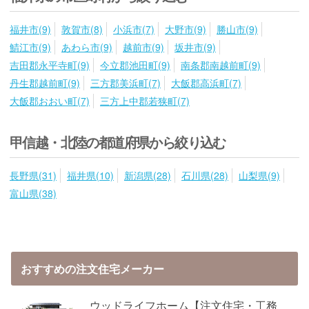
福井市(9)
敦賀市(8)
小浜市(7)
大野市(9)
勝山市(9)
鯖江市(9)
あわら市(9)
越前市(9)
坂井市(9)
吉田郡永平寺町(9)
今立郡池田町(9)
南条郡南越前町(9)
丹生郡越前町(9)
三方郡美浜町(7)
大飯郡高浜町(7)
大飯郡おおい町(7)
三方上中郡若狭町(7)
甲信越・北陸の都道府県から絞り込む
長野県(31)
福井県(10)
新潟県(28)
石川県(28)
山梨県(9)
富山県(38)
おすすめの注文住宅メーカー
ウッドライフホーム【注文住宅・工務