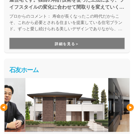
イフスタイルの変化に合わせて間取りを変えていくこ
とができます。『一ノ邸』を継承したモデル『二ノ
プロからのコメント：
寿命が長くなったこの時代だからこ
邸』は、一部を２階建てにする平屋プラスの家。将来
そ、これから必要とされる住まいを提案している住宅ブラン
を見据えて 1 階で生活することを基本設計としなが
ド。ずっと愛し続けられる美しいデザインでありながら、高
耐久で可変性のある設計が強みです。長く快適に暮らせて、
ら、子供部屋、趣味部屋、収納など使用頻度の低い空
時代とともに変化するライフスタイルやライフステージに合
間を一部 2 階に「プラス」します。
詳細を見る＞
わせて何度でも間取りを変える事ができる家づくりです。
石友ホーム