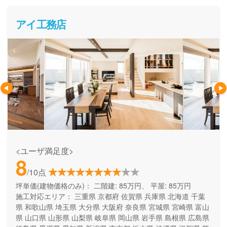
アイ工務店
<ユーザ満足度>
8
/10点
坪単価(建物価格のみ)：
二階建: 85万円、 平屋: 85万円
施工対応エリア：
三重県
京都府
佐賀県
兵庫県
北海道
千葉
県
和歌山県
埼玉県
大分県
大阪府
奈良県
宮城県
宮崎県
富山
県
山口県
山形県
山梨県
岐阜県
岡山県
岩手県
島根県
広島県