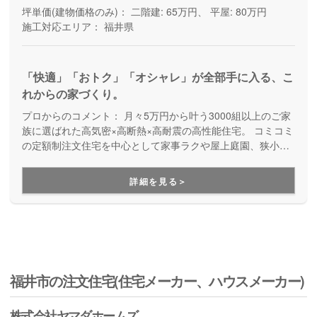
坪単価(建物価格のみ)：
二階建: 65万円、 平屋: 80万円
施工対応エリア：
福井県
「快適」「おトク」「オシャレ」が全部手に入る、こ
れからの家づくり。
プロからのコメント：
月々5万円から叶う3000組以上のご家
族に選ばれた高気密×高断熱×高耐震の高性能住宅。 コミコミ
の定額制注文住宅を中心として家事ラクや屋上庭園、狭小住
宅などのお客様のライフスタイルに合わせた理想の新築住宅
をご提案しています。
詳細を見る＞
福井市の注文住宅(住宅メーカー、ハウスメーカー)
株式会社ヤマダホームズ