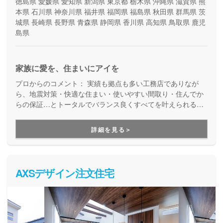
徳島県
愛媛県
愛知県
新潟県
東京都
栃木県
沖縄県
滋賀県
熊
本県
石川県
神奈川県
福井県
福岡県
福島県
秋田県
群馬県
茨
城県
長崎県
長野県
青森県
静岡県
香川県
高知県
鳥取県
鹿児
島県
家族に愛を、住まいにアイを
プロからのコメント：
実績も拠点も多い工務店でありなが
ら、地震対策・快適な住まい・使いやすい間取り・住んでか
らの保証…とトータルでバランス良くすべてを叶えられる家
づくりができる住宅メーカーです。家族の成長に合わせて活
用できる間取り提案も得意なので、末長く安心して暮らせる
詳細を見る＞
住まいをお求めの方、安心できるプロにまるっとお任せした
い方にもお勧めしています。
AXSデザイン注文住宅