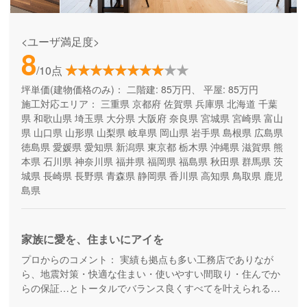
<ユーザ満足度>
8
/10点
坪単価(建物価格のみ)：
二階建: 85万円、 平屋: 85万円
施工対応エリア：
三重県
京都府
佐賀県
兵庫県
北海道
千葉
県
和歌山県
埼玉県
大分県
大阪府
奈良県
宮城県
宮崎県
富山
県
山口県
山形県
山梨県
岐阜県
岡山県
岩手県
島根県
広島県
徳島県
愛媛県
愛知県
新潟県
東京都
栃木県
沖縄県
滋賀県
熊
本県
石川県
神奈川県
福井県
福岡県
福島県
秋田県
群馬県
茨
城県
長崎県
長野県
青森県
静岡県
香川県
高知県
鳥取県
鹿児
島県
家族に愛を、住まいにアイを
プロからのコメント：
実績も拠点も多い工務店でありなが
ら、地震対策・快適な住まい・使いやすい間取り・住んでか
らの保証…とトータルでバランス良くすべてを叶えられる家
づくりができる住宅メーカーです。家族の成長に合わせて活