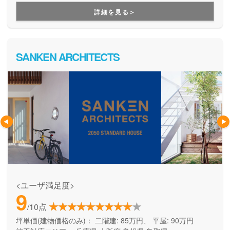
用できる間取り提案も得意なので、末長く安心して暮らせる
詳細を見る＞
住まいをお求めの方、安心できるプロにまるっとお任せした
い方にもお勧めしています。
SANKEN ARCHITECTS
<ユーザ満足度>
9
/10点
坪単価(建物価格のみ)：
二階建: 85万円、 平屋: 90万円