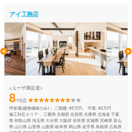
アイ工務店
<ユーザ満足度>
8
/10点
坪単価(建物価格のみ)：
二階建: 85万円、 平屋: 85万円
施工対応エリア：
三重県
京都府
佐賀県
兵庫県
北海道
千葉
県
和歌山県
埼玉県
大分県
大阪府
奈良県
宮城県
宮崎県
富山
県
山口県
山形県
山梨県
岐阜県
岡山県
岩手県
島根県
広島県