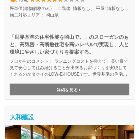
坪単価(建物価格のみ)：
二階建: 情報なし、 平屋: 情報なし
施工対応エリア：
岡山県
「世界基準の住宅性能を岡山で。」のスローガンのも
と、高気密・高断熱住宅を高いレベルで実現し、人と
環境にやさしい家づくりを提案する。
プロからのコメント：
ランニングコストを抑えて、長い目で
見て安心して住み続けることが出来るお家づくりを実現して
くれるのがタケイのLOW-E-HOUSEです。世界基準の住宅性
能を有した気密断熱性の高い住まいづくりをしており、年中
快適に過ごすことができる高性能なお家づくりを得意として
詳細を見る＞
いる会社です。また、土地探しについてもグループ会社にて
仲介を行っているので、土地探しからのお客様でもしっかり
とサポートしてくれます。
大和建設