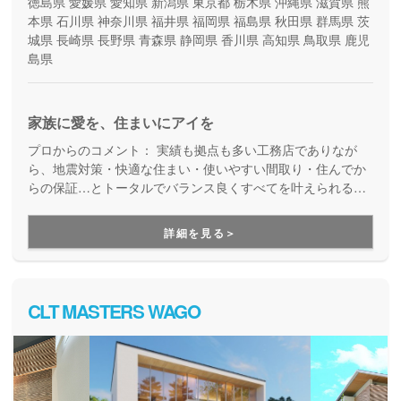
徳島県
愛媛県
愛知県
新潟県
東京都
栃木県
沖縄県
滋賀県
熊
本県
石川県
神奈川県
福井県
福岡県
福島県
秋田県
群馬県
茨
城県
長崎県
長野県
青森県
静岡県
香川県
高知県
鳥取県
鹿児
島県
家族に愛を、住まいにアイを
プロからのコメント：
実績も拠点も多い工務店でありなが
ら、地震対策・快適な住まい・使いやすい間取り・住んでか
らの保証…とトータルでバランス良くすべてを叶えられる家
づくりができる住宅メーカーです。家族の成長に合わせて活
用できる間取り提案も得意なので、末長く安心して暮らせる
詳細を見る＞
住まいをお求めの方、安心できるプロにまるっとお任せした
い方にもお勧めしています。
CLT MASTERS WAGO