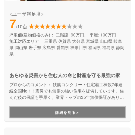
<ユーザ満足度>
7
/10点
坪単価(建物価格のみ)：
二階建: 90万円、 平屋: 100万円
施工対応エリア：
三重県
佐賀県
大分県
宮城県
山口県
岐阜
県
岡山県
岩手県
広島県
愛知県
神奈川県
福岡県
福島県
静岡
県
あらゆる災害から住む人の命と財産を守る最強の家
プロからのコメント：
鉄筋コンクリート住宅着工棟数7年連
続全国No.1！震災でも無傷の強い住宅を提供しています。住
んだ後の保証も手厚く、業界トップの35年無償保証があり、
万が一全壊しても保証内で建て替えが可能です。しっかりと
した災害対策で安心できる家づくりをしたい方にオススメで
詳細を見る＞
す。