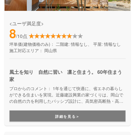
<ユーザ満足度>
8
/10点
坪単価(建物価格のみ)：
二階建: 情報なし、 平屋: 情報なし
施工対応エリア：
岡山県
風土を知り 自然に習い 凛と住まう。 60年住まう
家
プロからのコメント：
1年を通じて快適に、省エネの暮らし
ができる住まいを実現。近藤建設興業の家づくりは、岡山で
の自然の力を利用したパッシブ設計に、高気密高断熱・高耐
震を施した認定長期優良住宅です。環境の変化により温暖地
域の岡山でも冬は厳寒、夏は酷暑と厳しい自然にさらされて
詳細を見る＞
います。そこで住まう人を守り、子供達の未来に責任が持て
る家。そして60年住まうことの出来る家づくりを行っていま
す。