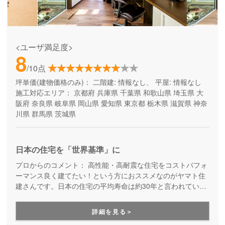
<ユーザ満足度>
8
/10点
坪単価(建物価格のみ)：
二階建: 情報なし、 平屋: 情報なし
施工対応エリア：
京都府
兵庫県
千葉県
和歌山県
埼玉県
大
阪府
奈良県
岐阜県
岡山県
愛知県
東京都
栃木県
滋賀県
神奈
川県
群馬県
茨城県
日本の住宅を「世界基準」に
プロからのコメント：
高性能・高耐震な住宅をコストパフォ
ーマンス良く建てたい！という方におススメなのがヤマト住
建さんです。日本の住宅の平均寿命は約30年と言われていま
すが、より長寿命な家づくりを目指している工務店さんで
す。
詳細を見る＞