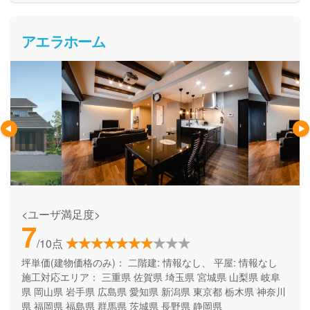
アエラホーム
<ユーザ満足度>
7
/10点
坪単価(建物価格のみ)：
二階建: 情報なし、 平屋: 情報なし
施工対応エリア：
三重県
佐賀県
埼玉県
宮城県
山梨県
岐阜
県
岡山県
岩手県
広島県
愛知県
新潟県
東京都
栃木県
神奈川
県
福岡県
福島県
群馬県
茨城県
長野県
静岡県