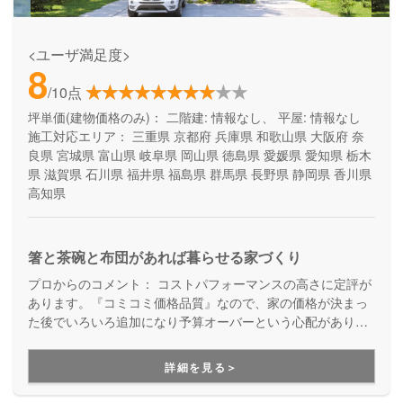
<ユーザ満足度>
8
/10点
坪単価(建物価格のみ)：
二階建: 情報なし、 平屋: 情報なし
施工対応エリア：
三重県
京都府
兵庫県
和歌山県
大阪府
奈
良県
宮城県
富山県
岐阜県
岡山県
徳島県
愛媛県
愛知県
栃木
県
滋賀県
石川県
福井県
福島県
群馬県
長野県
静岡県
香川県
高知県
箸と茶碗と布団があれば暮らせる家づくり
プロからのコメント：
コストパフォーマンスの高さに定評が
あります。『コミコミ価格品質』なので、家の価格が決まっ
た後でいろいろ追加になり予算オーバーという心配がありま
せん。ただのローコスト住宅ではない、高品質・高性能も叶
える家づくりです。
詳細を見る＞