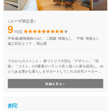
<ユーザ満足度>
9
/10点
坪単価(建物価格のみ)：
二階建: 情報なし、 平屋: 情報なし
施工対応エリア：
岡山県
プロからのコメント：
家づくりで大切な「デザイン」「性
能」「コスト」の3要素がバランス良く揃った家を提供し、ゆ
とりある豊かな暮らしをサポートしてくれる住宅メーカーで
す。FPシュミレーションで、長い目で見ても本当に無理のな
い資金計画を立てるところから、家族の暮らし方や生き方に
詳細を見る＞
寄り添うデザイン設計、建てた後のサポートまで、末長く人
生に寄り添う住まいづくりです。
創宅