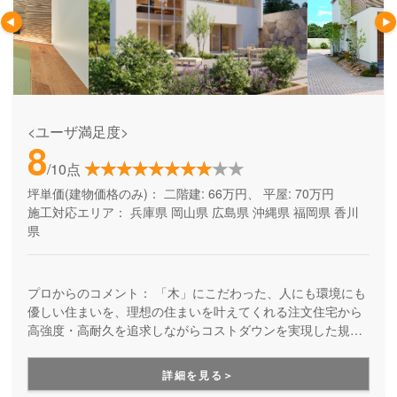
<ユーザ満足度>
8
/10点
坪単価(建物価格のみ)：
二階建: 66万円、 平屋: 70万円
施工対応エリア：
兵庫県
岡山県
広島県
沖縄県
福岡県
香川
県
プロからのコメント：
「木」にこだわった、人にも環境にも
優しい住まいを、理想の住まいを叶えてくれる注文住宅から
高強度・高耐久を追求しながらコストダウンを実現した規格
住宅まで幅広いラインナップでお届けしている工務店さんで
す。
詳細を見る＞