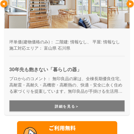
坪単価(建物価格のみ)：
二階建: 情報なし、 平屋: 情報なし
施工対応エリア：
富山県
石川県
30年先も飽きない「暮らしの器」
プロからのコメント：
無印良品の家は、全棟長期優良住宅。
高耐震・高耐久・高機密・高断熱の、快適・安全に永く住め
る家づくりを提案しています。無印良品が手掛ける生活用品
のように、使い心地が良く、無駄を省いた理にかなったかた
ちや機能を持ち、暮らし方に応じて柔軟に使いこなすことが
詳細を見る＞
できる「暮らしの器」を形にした住まいです。