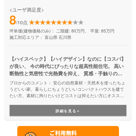
<ユーザ満足度>
8
/10点
坪単価(建物価格のみ)：
二階建: 80万円、 平屋: 85万円
施工対応エリア：
富山県
石川県
【ハイスペック】【ハイデザイン】なのに【コスパ】
が良い、 今の時代にぴったりな超高性能住宅。 高い
断熱性と気密性で光熱費を抑え、 質感・手触りの良
い素材が標準仕様。
プロからのコメント：
安心の自然素材・天然木を使ったちょ
うどいい家。暮らしにちょうどいいコンパクトハウスを建て
たい方、素材に拘りたいけどコストは抑えたい方にオススメ
です。
詳細を見る＞