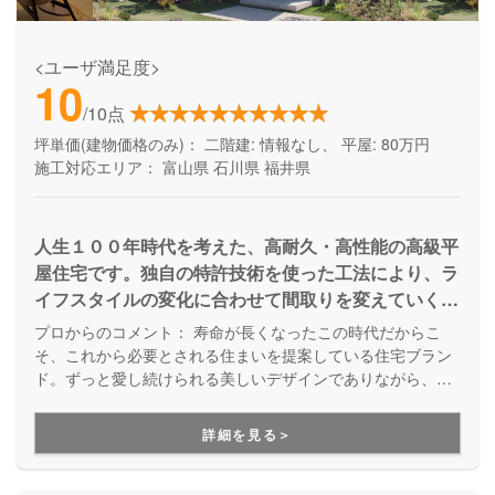
<ユーザ満足度>
10
/10点
坪単価(建物価格のみ)：
二階建: 情報なし、 平屋: 80万円
施工対応エリア：
富山県
石川県
福井県
人生１００年時代を考えた、高耐久・高性能の高級平
屋住宅です。独自の特許技術を使った工法により、ラ
イフスタイルの変化に合わせて間取りを変えていくこ
とができます。『一ノ邸』を継承したモデル『二ノ
プロからのコメント：
寿命が長くなったこの時代だからこ
邸』は、一部を２階建てにする平屋プラスの家。将来
そ、これから必要とされる住まいを提案している住宅ブラン
を見据えて 1 階で生活することを基本設計としなが
ド。ずっと愛し続けられる美しいデザインでありながら、高
耐久で可変性のある設計が強みです。長く快適に暮らせて、
ら、子供部屋、趣味部屋、収納など使用頻度の低い空
時代とともに変化するライフスタイルやライフステージに合
間を一部 2 階に「プラス」します。
詳細を見る＞
わせて何度でも間取りを変える事ができる家づくりです。