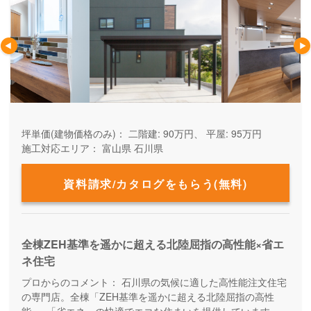
坪単価(建物価格のみ)：
二階建: 90万円、 平屋: 95万円
施工対応エリア：
富山県
石川県
資料請求/カタログをもらう(無料)
全棟ZEH基準を遥かに超える北陸屈指の高性能×省エ
ネ住宅
プロからのコメント：
石川県の気候に適した高性能注文住宅
の専門店。全棟「ZEH基準を遥かに超える北陸屈指の高性
能」×「省エネ」の快適でエコな住まいを提供しています。ア