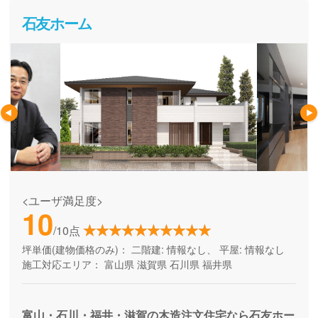
石友ホーム
<ユーザ満足度>
10
/10点
坪単価(建物価格のみ)：
二階建: 情報なし、 平屋: 情報なし
施工対応エリア：
富山県
滋賀県
石川県
福井県
富山・石川・福井・滋賀の木造注文住宅なら石友ホー