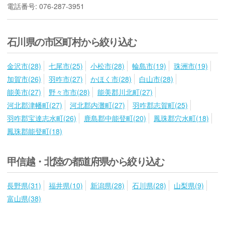
電話番号: 076-287-3951
石川県の市区町村から絞り込む
金沢市(28)
七尾市(25)
小松市(28)
輪島市(19)
珠洲市(19)
加賀市(26)
羽咋市(27)
かほく市(28)
白山市(28)
能美市(27)
野々市市(28)
能美郡川北町(27)
河北郡津幡町(27)
河北郡内灘町(27)
羽咋郡志賀町(25)
羽咋郡宝達志水町(26)
鹿島郡中能登町(20)
鳳珠郡穴水町(18)
鳳珠郡能登町(18)
甲信越・北陸の都道府県から絞り込む
長野県(31)
福井県(10)
新潟県(28)
石川県(28)
山梨県(9)
富山県(38)