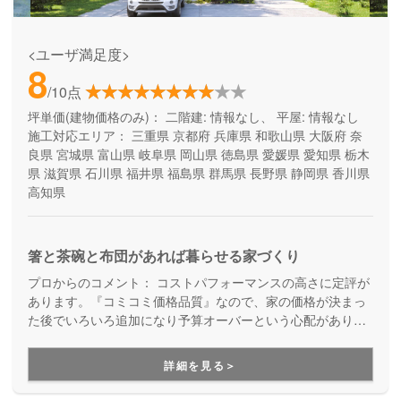
<ユーザ満足度>
8
/10点
坪単価(建物価格のみ)：
二階建: 情報なし、 平屋: 情報なし
施工対応エリア：
三重県
京都府
兵庫県
和歌山県
大阪府
奈
良県
宮城県
富山県
岐阜県
岡山県
徳島県
愛媛県
愛知県
栃木
県
滋賀県
石川県
福井県
福島県
群馬県
長野県
静岡県
香川県
高知県
箸と茶碗と布団があれば暮らせる家づくり
プロからのコメント：
コストパフォーマンスの高さに定評が
あります。『コミコミ価格品質』なので、家の価格が決まっ
た後でいろいろ追加になり予算オーバーという心配がありま
せん。ただのローコスト住宅ではない、高品質・高性能も叶
える家づくりです。
詳細を見る＞