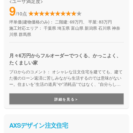
<ユーザ満足度>
9
/10点
坪単価(建物価格のみ)：
二階建: 69万円、 平屋: 83万円
施工対応エリア：
千葉県
埼玉県
富山県
新潟県
石川県
神奈
川県
群馬県
月々6万円からフルオーダーでつくる、かっこよく、
たくましい家
プロからのコメント：
オシャレな注文住宅を建てても、建て
た後のローン返済に苦しみながら生活するのでは意味がない
ー。住まいを”生活の道具”や”消耗品”ではなく、”自分らしさ
が満載の楽しい暮らしを実現するためのパートナー”として考
え、デザイン性とコストパフォーマンスの両立を実現してく
詳細を見る＞
れるブランドです。月々無理なくお支払いできる価格で、理
想の家づくりを叶えてくれます。
AXSデザイン注文住宅