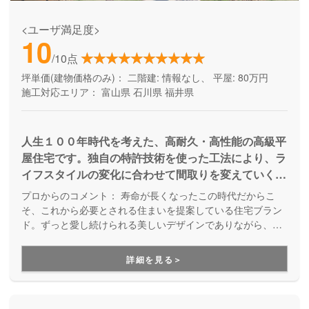
<ユーザ満足度>
10
/10点
坪単価(建物価格のみ)：
二階建: 情報なし、 平屋: 80万円
施工対応エリア：
富山県
石川県
福井県
人生１００年時代を考えた、高耐久・高性能の高級平
屋住宅です。独自の特許技術を使った工法により、ラ
イフスタイルの変化に合わせて間取りを変えていくこ
とができます。『一ノ邸』を継承したモデル『二ノ
プロからのコメント：
寿命が長くなったこの時代だからこ
邸』は、一部を２階建てにする平屋プラスの家。将来
そ、これから必要とされる住まいを提案している住宅ブラン
を見据えて 1 階で生活することを基本設計としなが
ド。ずっと愛し続けられる美しいデザインでありながら、高
耐久で可変性のある設計が強みです。長く快適に暮らせて、
ら、子供部屋、趣味部屋、収納など使用頻度の低い空
時代とともに変化するライフスタイルやライフステージに合
間を一部 2 階に「プラス」します。
詳細を見る＞
わせて何度でも間取りを変える事ができる家づくりです。