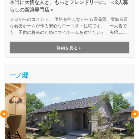
本当に大切な人と、もっとフレンドリーに。 ＜2人暮
らしの新築専門店＞
プロからのコメント：
価格を抑えながらも高品質、実績豊富
な石友ホームが作る安心なローコスト住宅です。「一人親で
も、子供の将来のためにマイホームを建てたい」「夫婦二人
でセカンドライフのための生活空間を実現したい」など、ラ
イフスタイルに合わせたお家づくりを、明確な価格表示のも
詳細を見る＞
とで進めることが出来るのが魅力の一つ。お家づくりを諦め
てしまう前に、是非一度足を運んでみてほしい会社です。
一ノ邸