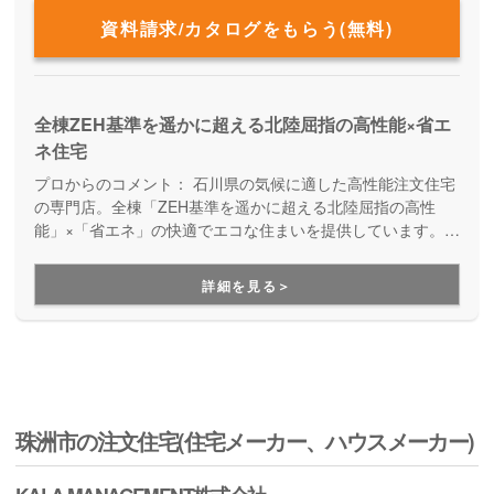
資料請求/カタログをもらう(無料)
全棟ZEH基準を遥かに超える北陸屈指の高性能×省エ
ネ住宅
プロからのコメント：
石川県の気候に適した高性能注文住宅
の専門店。全棟「ZEH基準を遥かに超える北陸屈指の高性
能」×「省エネ」の快適でエコな住まいを提供しています。ア
フターサポートにも力を入れているので、建てた時だけでな
くずっと先まで安心でき、お家のパートナーとして末長く頼
詳細を見る＞
りになる住宅メーカーです。
珠洲市の注文住宅(住宅メーカー、ハウスメーカー)