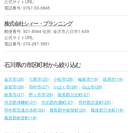
公式サイトURL:
電話番号: 0767-53-0845
株式会社シィー・プランニング
郵便番号: 921-8064 住所: 金沢市八日市1-639
公式サイトURL:
電話番号: 076-287-3951
石川県の市区町村から絞り込む
金沢市(28)
七尾市(25)
小松市(28)
輪島市(19)
珠洲市(19)
加賀市(26)
羽咋市(27)
かほく市(28)
白山市(28)
能美市(27)
野々市市(28)
能美郡川北町(27)
河北郡津幡町(27)
河北郡内灘町(27)
羽咋郡志賀町(25)
羽咋郡宝達志水町(26)
鹿島郡中能登町(20)
鳳珠郡穴水町(18)
鳳珠郡能登町(18)