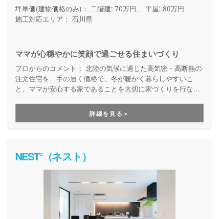
坪単価(建物価格のみ)：
二階建: 70万円、 平屋: 80万円
施工対応エリア：
石川県
ママが心穏やかに笑顔で過ごせる住まいづくり
プロからのコメント：
北陸の気候に適した高気密・高断熱の
注文住宅を、手の届く価格で。冬が暖かく暮らしやすいこ
と、ママが安心する家であることを大切に家づくりを行なっ
ている住宅メーカーです。子育て世帯のスタッフが多く、
「家事ラク動線」の提案が得意。サイエンスホームグループ
詳細を見る＞
に加盟しており、天然木や梁を特徴とする真壁の家にも対応
しています。
NEST°（ネスト）