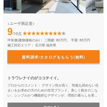
<ユーザ満足度>
9
/10点
坪単価(建物価格のみ)：
二階建: 80万円、 平屋: 85万円
施工対応エリア：
石川県
福井県
資料請求/カタログをもらう(無料)
トラワレナイのがココチイイ。
プロからのコメント：
デザイン性が高く、性能も諦めない住
まいをお求めの方のための住宅ブランド。美しく飽きのこな
い、シンプルかつ機能的なデザインが、理想の暮らしを実現
します。長い目で見ても、ずっと快適で愛着を持ち続けられ
る住まいづくりです。