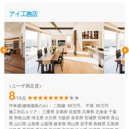
アイ工務店
<ユーザ満足度>
8
/10点
坪単価(建物価格のみ)：
二階建: 85万円、 平屋: 85万円
施工対応エリア：
三重県
京都府
佐賀県
兵庫県
北海道
千葉
県
和歌山県
埼玉県
大分県
大阪府
奈良県
宮城県
宮崎県
富山
県
山口県
山形県
山梨県
岐阜県
岡山県
岩手県
島根県
広島県