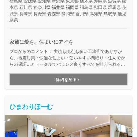
徳島県
愛媛県
愛知県
新潟県
東京都
栃木県
沖縄県
滋賀県
熊
本県
石川県
神奈川県
福井県
福岡県
福島県
秋田県
群馬県
茨
城県
長崎県
長野県
青森県
静岡県
香川県
高知県
鳥取県
鹿児
島県
家族に愛を、住まいにアイを
プロからのコメント：
実績も拠点も多い工務店でありなが
ら、地震対策・快適な住まい・使いやすい間取り・住んでか
らの保証…とトータルでバランス良くすべてを叶えられる家
づくりができる住宅メーカーです。家族の成長に合わせて活
用できる間取り提案も得意なので、末長く安心して暮らせる
詳細を見る＞
住まいをお求めの方、安心できるプロにまるっとお任せした
い方にもお勧めしています。
ひまわりほーむ