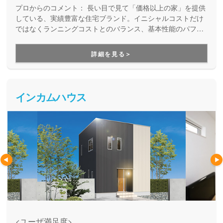
[Tシリーズ]など、 あなたにピッタリのマイホームを
プロからのコメント：
長い目で見て「価格以上の家」を提供
ご提案いたします。
している、実績豊富な住宅ブランド。イニシャルコストだけ
ではなくランニングコストとのバランス、基本性能のパフォ
ーマンスを重視した、価値ある住まいを創造しています。ラ
イフスタイルに合わせて、様々な商品を取り揃えているの
詳細を見る＞
で、なかなか家づくりの要望がまとまらない方にもお勧めで
す。
インカムハウス
<ユーザ満足度>