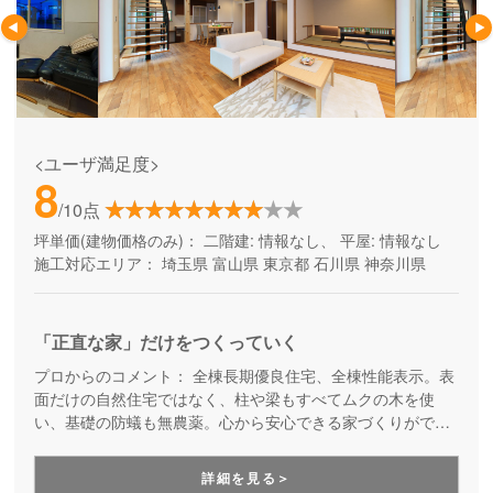
<ユーザ満足度>
8
/10点
坪単価(建物価格のみ)：
二階建: 情報なし、 平屋: 情報なし
施工対応エリア：
埼玉県
富山県
東京都
石川県
神奈川県
「正直な家」だけをつくっていく
プロからのコメント：
全棟長期優良住宅、全棟性能表示。表
面だけの自然住宅ではなく、柱や梁もすべてムクの木を使
い、基礎の防蟻も無農薬。心から安心できる家づくりができ
ます！
詳細を見る＞