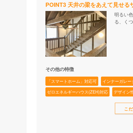
POINT3 天井の梁をあえて見せ
明るい
る、く
その他の特徴
「スマートホーム」対応可
インナーガレー
ゼロエネルギーハウス(ZEH)対応
デザイン
こ