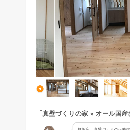
「真壁づくりの家 × オール国
無垢床、真壁づくりの伝統的だ