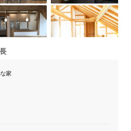
長
康な家