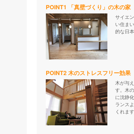
POINT1 「真壁づくり」の木の家
サイエ
い住ま
的な日
POINT2 木のストレスフリー効果
木が与
す。木
に沈静
ランス
くれま