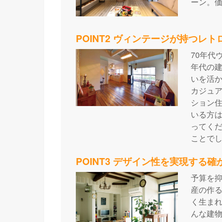
ーン。
POINT2 ヴィンテージが持つレ
70年代
年代の
いを活
カジュ
ション
いる方は
ってく
ことで
POINT3 デザイン性を実現する確
予算を抑
産の作
く生まれ
んな建