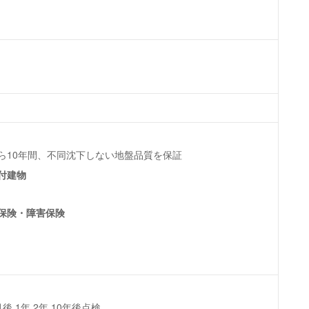
ら10年間、不同沈下しない地盤品質を保証
付建物
保険・障害保険
,1年,2年,10年後点検