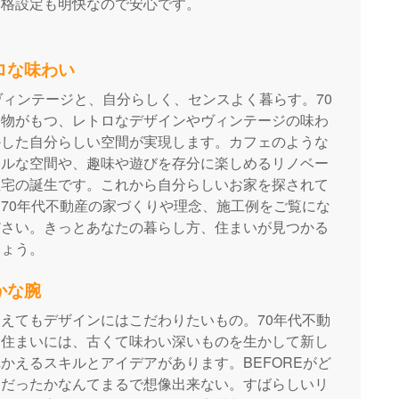
価格設定も明快なので安心です。
トロな味わい
ヴィンテージと、自分らしく、センスよく暮らす。70
建物がもつ、レトロなデザインやヴィンテージの味わ
かした自分らしい空間が実現します。カフェのような
アルな空間や、趣味や遊びを存分に楽しめるリノベー
住宅の誕生です。これから自分らしいお家を探されて
70年代不動産の家づくりや理念、施工例をご覧にな
ださい。きっとあなたの暮らし方、住まいが見つかる
しょう。
かな腕
えてもデザインにはこだわりたいもの。70年代不動
る住まいには、古くて味わい深いものを生かして新し
かえるスキルとアイデアがあります。BEFOREがど
物だったかなんてまるで想像出来ない。すばらしいリ