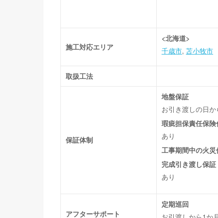
<北海道>
施工対応エリア
千歳市
苫小牧市
取扱工法
地盤保証
お引き渡しの日か
瑕疵担保責任保険
あり
保証体制
工事期間中の火災
完成引き渡し保証
あり
定期巡回
アフターサポート
お引渡しから1か月後