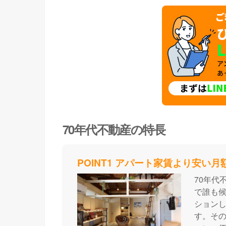
70年代不動産の特長
POINT1 アパート家賃より安い月
70年代
で誰も候
ション
す。そ