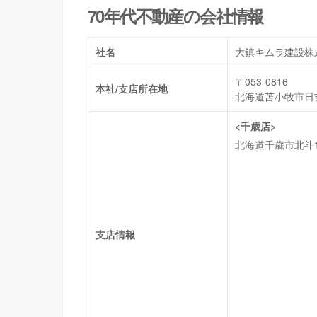
70年代不動産の会社情報
社名
大鎮キムラ建設株
〒053-0816
本社/支店所在地
北海道苫小牧市日吉
<千歳店>
北海道千歳市北斗1
支店情報