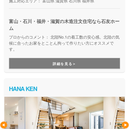
施工対応エリア：
富山県
滋賀県
石川県
福井県
富山・石川・福井・滋賀の木造注文住宅なら石友ホー
ム
プロからのコメント：
北陸No.1の着工数の安心感。北陸の気
候に合ったお家をとことん拘って作りたい方にオススメで
す。
詳細を見る＞
HANA KEN