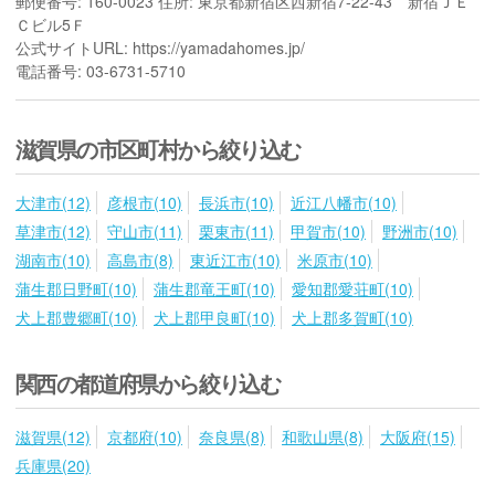
郵便番号: 160-0023 住所: 東京都新宿区西新宿7-22-43 新宿ＪＥ
Ｃビル5Ｆ
公式サイトURL: https://yamadahomes.jp/
電話番号: 03-6731-5710
滋賀県の市区町村から絞り込む
大津市(12)
彦根市(10)
長浜市(10)
近江八幡市(10)
草津市(12)
守山市(11)
栗東市(11)
甲賀市(10)
野洲市(10)
湖南市(10)
高島市(8)
東近江市(10)
米原市(10)
蒲生郡日野町(10)
蒲生郡竜王町(10)
愛知郡愛荘町(10)
犬上郡豊郷町(10)
犬上郡甲良町(10)
犬上郡多賀町(10)
関西の都道府県から絞り込む
滋賀県(12)
京都府(10)
奈良県(8)
和歌山県(8)
大阪府(15)
兵庫県(20)