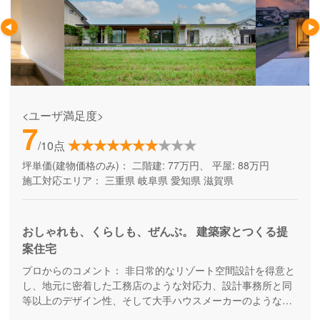
<ユーザ満足度>
7
/10点
坪単価(建物価格のみ)：
二階建: 77万円、 平屋: 88万円
施工対応エリア：
三重県
岐阜県
愛知県
滋賀県
おしゃれも、くらしも、ぜんぶ。 建築家とつくる提
案住宅
プロからのコメント：
非日常的なリゾート空間設計を得意と
し、地元に密着した工務店のような対応力、設計事務所と同
等以上のデザイン性、そして大手ハウスメーカーのような設
備やアフターサービスを兼ね備えた注文住宅メーカーです。