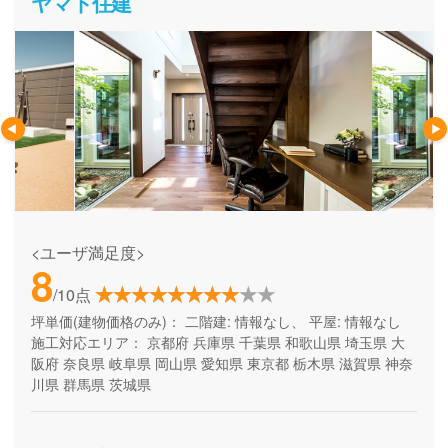
ヤマト住建
<ユーザ満足度>
8
/10点
坪単価(建物価格のみ)：
二階建: 情報なし、 平屋: 情報なし
施工対応エリア：
京都府
兵庫県
千葉県
和歌山県
埼玉県
大
阪府
奈良県
岐阜県
岡山県
愛知県
東京都
栃木県
滋賀県
神奈
川県
群馬県
茨城県