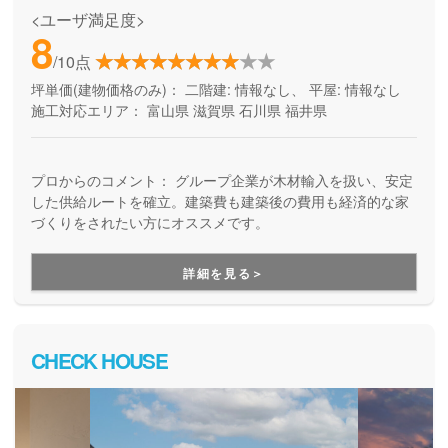
<ユーザ満足度>
8
/10点
坪単価(建物価格のみ)：
二階建: 情報なし、 平屋: 情報なし
施工対応エリア：
富山県
滋賀県
石川県
福井県
プロからのコメント：
グループ企業が木材輸入を扱い、安定
した供給ルートを確立。建築費も建築後の費用も経済的な家
づくりをされたい方にオススメです。
詳細を見る＞
CHECK HOUSE