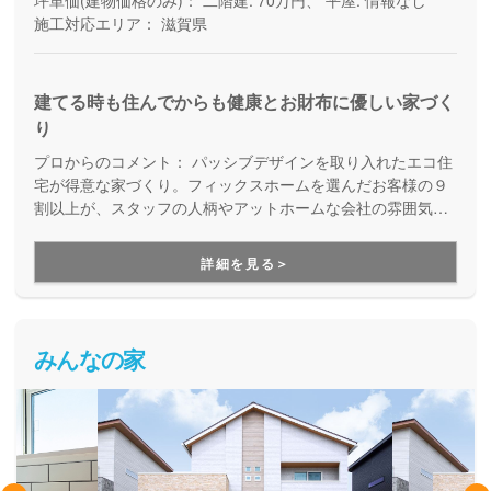
坪単価(建物価格のみ)：
二階建: 70万円、 平屋: 情報なし
施工対応エリア：
滋賀県
建てる時も住んでからも健康とお財布に優しい家づく
り
プロからのコメント：
パッシブデザインを取り入れたエコ住
宅が得意な家づくり。フィックスホームを選んだお客様の９
割以上が、スタッフの人柄やアットホームな会社の雰囲気を
高く評価しています。プロと一緒に、予算や要望を一つずつ
形にしていく家づくりを進めていきたい方にオススメしてい
詳細を見る＞
ます。
みんなの家