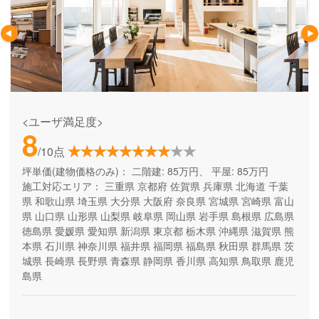
<ユーザ満足度>
8
/10点
坪単価(建物価格のみ)：
二階建: 85万円、 平屋: 85万円
施工対応エリア：
三重県
京都府
佐賀県
兵庫県
北海道
千葉
県
和歌山県
埼玉県
大分県
大阪府
奈良県
宮城県
宮崎県
富山
県
山口県
山形県
山梨県
岐阜県
岡山県
岩手県
島根県
広島県
徳島県
愛媛県
愛知県
新潟県
東京都
栃木県
沖縄県
滋賀県
熊
本県
石川県
神奈川県
福井県
福岡県
福島県
秋田県
群馬県
茨
城県
長崎県
長野県
青森県
静岡県
香川県
高知県
鳥取県
鹿児
島県