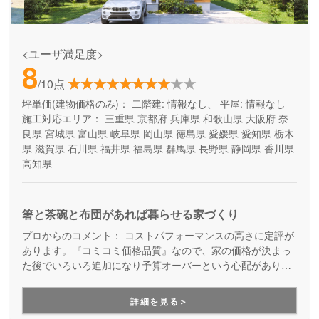
<ユーザ満足度>
8
/10点
坪単価(建物価格のみ)：
二階建: 情報なし、 平屋: 情報なし
施工対応エリア：
三重県
京都府
兵庫県
和歌山県
大阪府
奈
良県
宮城県
富山県
岐阜県
岡山県
徳島県
愛媛県
愛知県
栃木
県
滋賀県
石川県
福井県
福島県
群馬県
長野県
静岡県
香川県
高知県
箸と茶碗と布団があれば暮らせる家づくり
プロからのコメント：
コストパフォーマンスの高さに定評が
あります。『コミコミ価格品質』なので、家の価格が決まっ
た後でいろいろ追加になり予算オーバーという心配がありま
せん。ただのローコスト住宅ではない、高品質・高性能も叶
える家づくりです。
詳細を見る＞