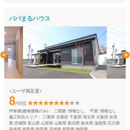
パパまるハウス
<ユーザ満足度>
8
/10点
坪単価(建物価格のみ)：
二階建: 情報なし、 平屋: 情報なし
施工対応エリア：
三重県
京都府
千葉県
埼玉県
大阪府
奈良
県
宮城県
富山県
山形県
山梨県
新潟県
栃木県
滋賀県
石川県
福井県
福島県
群馬県
茨城県
長野県
静岡県