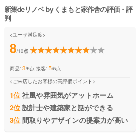
新築deリノベ by くまもと家作舎
の評価・評
判
<ユーザ満足度>
8
/10点
3
5
商品:
/5点
接客:
/5点
<ご来店したお客様の高評価ポイント>
1位
社風や雰囲気がアットホーム
2位
設計士や建築家と話ができる
3位
間取りやデザインの提案力が高い