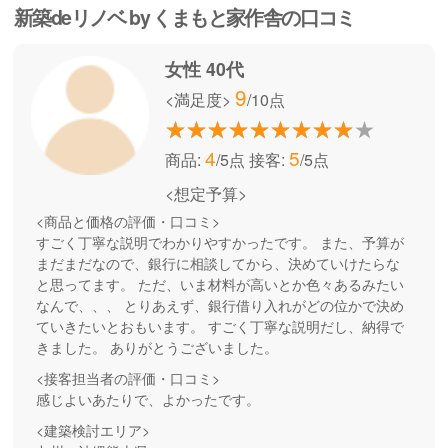
新築deリノベ by くまもと家作舎の口コミ
女性 40代
9
<満足度>
/10点
4
5
商品:
/5点
接客:
/5点
<想定予算>
<商品と価格の評価・口コミ>
すごく丁寧な説明でわかりやすかったです。 また、予算が
まだまだなので、銀行に相談してから、決めていけたらな
と思ってます。 ただ、いま材料が高いとか色々あるみたい
なんで、、、 とりあえず、銀行借り入れがどの位かで決め
ていきたいとおもいます。 すごく丁寧な説明だし、納得で
きました。 ありがとうございました。
<接客担当者の評価・口コミ>
感じよいあたりで、よかったです。
<建築検討エリア>