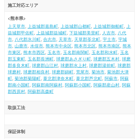
施工対応エリア
<熊本県>
上天草市
上益城郡嘉島町
上益城郡山都町
上益城郡御船町
上
益城郡甲佐町
上益城郡益城町
下益城郡美里町
人吉市
八代
市
八代郡氷川町
合志市
天草市
天草郡苓北町
宇土市
宇城
市
山鹿市
水俣市
熊本市中央区
熊本市北区
熊本市南区
熊本
市東区
熊本市西区
玉名市
玉名郡南関町
玉名郡和水町
玉名
郡玉東町
玉名郡長洲町
球磨郡あさぎり町
球磨郡五木村
球磨
郡多良木町
球磨郡山江村
球磨郡水上村
球磨郡湯前町
球磨郡
球磨村
球磨郡相良村
球磨郡錦町
荒尾市
菊池市
菊池郡大津
町
菊池郡菊陽町
葦北郡津奈木町
葦北郡芦北町
阿蘇市
阿蘇
郡南小国町
阿蘇郡南阿蘇村
阿蘇郡小国町
阿蘇郡産山村
阿蘇
郡西原村
阿蘇郡高森町
取扱工法
保証体制